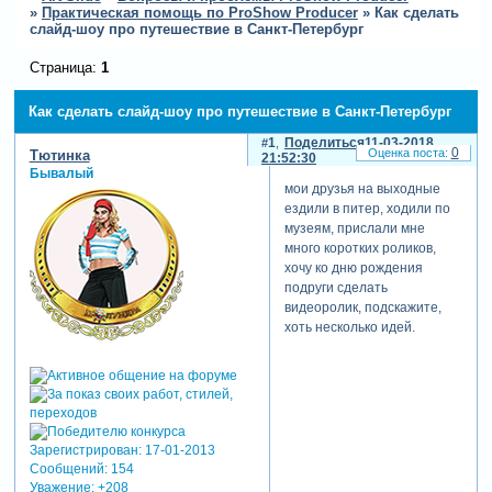
»
Практическая помощь по ProShow Producer
»
Как сделать
слайд-шоу про путешествие в Санкт-Петербург
Страница:
1
Как сделать слайд-шоу про путешествие в Санкт-Петербург
1
Поделиться
11-03-2018
0
Тютинка
21:52:30
Бывалый
мои друзья на выходные
ездили в питер, ходили по
музеям, прислали мне
много коротких роликов,
хочу ко дню рождения
подруги сделать
видеоролик, подскажите,
хоть несколько идей.
Зарегистрирован
: 17-01-2013
Сообщений:
154
Уважение:
+208