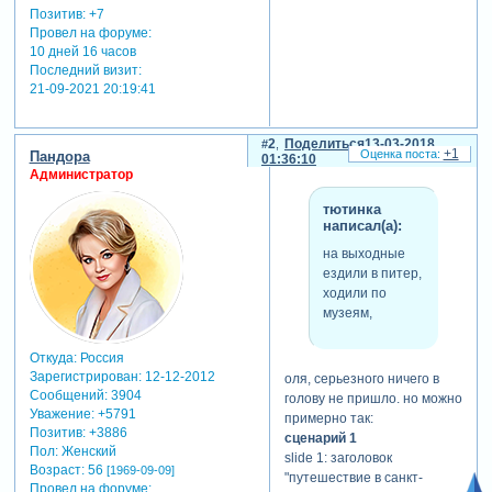
Позитив:
+7
Провел на форуме:
10 дней 16 часов
Последний визит:
21-09-2021 20:19:41
2
Поделиться
13-03-2018
+1
Пандора
01:36:10
Администратор
тютинка
написал(а):
на выходные
ездили в питер,
ходили по
музеям,
Откуда:
Россия
Зарегистрирован
: 12-12-2012
оля, серьезного ничего в
Сообщений:
3904
голову не пришло. но можно
Уважение:
+5791
примерно так:
Позитив:
+3886
сценарий 1
Пол:
Женский
slide 1: заголовок
Возраст:
56
[1969-09-09]
"путешествие в санкт-
Провел на форуме: