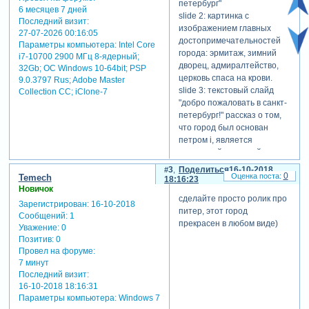
петербург"
6 месяцев 7 дней
slide 2: картинка с
Последний визит:
изображением главных
27-07-2026 00:16:05
достопримечательностей
Параметры компьютера:
Intel Core
города: эрмитаж, зимний
i7-10700 2900 МГц 8-ядерный;
дворец, адмиралтейство,
32Gb; ОС Windows 10-64bit; PSP
церковь спаса на крови.
9.0.3797 Rus; Adobe Master
slide 3: текстовый слайд
Collection СС; iClone-7
"добро пожаловать в санкт-
петербург!" рассказ о том,
что город был основан
петром i, является
культурной столицей
россии и богат
3
Поделиться
16-10-2018
0
Temech
историческими
18:16:23
Новичок
достопримечательностями.
сделайте просто ролик про
slide 4: картинка с
Зарегистрирован
: 16-10-2018
питер, этот город
изображением
Сообщений:
1
прекрасен в любом виде)
петропавловской крепости
Уважение:
0
Позитив:
0
и описание ее истории.
Провел на форуме:
slide 5: картинка с
7 минут
изображением эрмитажа и
Последний визит:
описание, что это один из
16-10-2018 18:16:31
крупнейших музеев мира с
Параметры компьютера:
Windows 7
более чем три миллионами