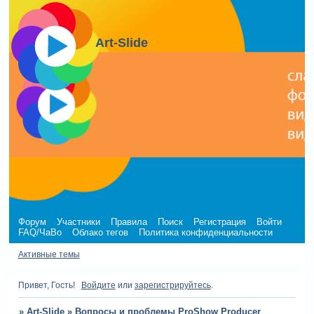
Art-Slide
Форум
Участники
Правила
Поиск
Регистрация
Войти
FAQ/ЧаВо
Облако тегов
Политика конфиденциальности
Активные темы
Привет, Гость!
Войдите
или
зарегистрируйтесь
.
»
Art-Slide
»
Вопросы и проблемы ProShow Producer