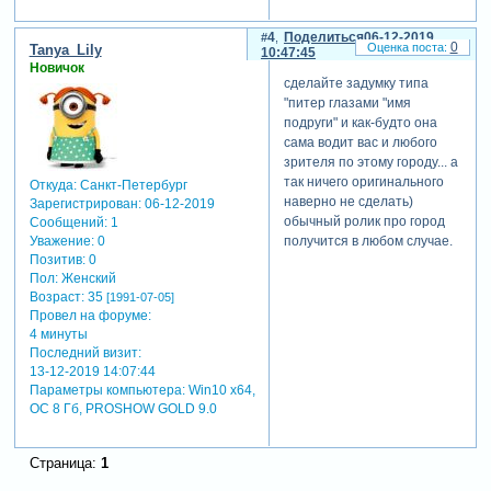
экспонатов.
slide 6: картинка с
4
Поделиться
06-12-2019
0
изображением зимнего
Tanya_Lily
10:47:45
дворца и описание его
Новичок
сделайте задумку типа
истории, что он был
"питер глазами "имя
резиденцией российских
подруги" и как-будто она
императоров.
сама водит вас и любого
slide 7: картинка с
зрителя по этому городу... а
изображением
так ничего оригинального
Откуда:
Санкт-Петербург
адмиралтейства и
наверно не сделать)
Зарегистрирован
: 06-12-2019
описание, что это один из
обычный ролик про город
Сообщений:
1
главных символов санкт-
Уважение:
0
получится в любом случае.
петербурга и был построен
Позитив:
0
петром i.
Пол:
Женский
slide 8: картинка с
Возраст:
35
[1991-07-05]
изображением церкви
Провел на форуме:
спаса на крови и описание
4 минуты
ее истории, что она была
Последний визит:
построена на месте
13-12-2019 14:07:44
убийства александра ii.
Параметры компьютера:
Win10 x64,
slide 9: картинка с
ОС 8 Гб, PROSHOW GOLD 9.0
изображением невского
проспекта и описание, что
это главная улица санкт-
Страница:
1
петербурга, где находятся