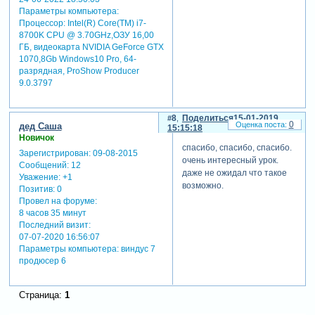
Параметры компьютера:
Процессор: Intel(R) Core(TM) i7-
8700K CPU @ 3.70GHz,ОЗУ 16,00
ГБ, видеокарта NVIDIA GeForce GTX
1070,8Gb Windows10 Pro, 64-
разрядная, ProShow Producer
9.0.3797
8
Поделиться
15-01-2019
0
дед Саша
15:15:18
Новичок
спасибо, спасибо, спасибо.
Зарегистрирован
: 09-08-2015
очень интересный урок.
Сообщений:
12
даже не ожидал что такое
Уважение:
+1
возможно.
Позитив:
0
Провел на форуме:
8 часов 35 минут
Последний визит:
07-07-2020 16:56:07
Параметры компьютера:
виндус 7
продюсер 6
Страница:
1