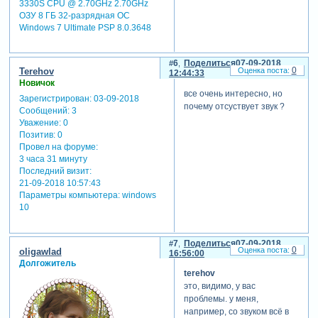
3330S CPU @ 2.70GHz 2.70GHz
ОЗУ 8 ГБ 32-разрядная ОС
Windows 7 Ultimate PSP 8.0.3648
6
Поделиться
07-09-2018
0
Terehov
12:44:33
Новичок
все очень интересно, но
Зарегистрирован
: 03-09-2018
почему отсуствует звук ?
Сообщений:
3
Уважение:
0
Позитив:
0
Провел на форуме:
3 часа 31 минуту
Последний визит:
21-09-2018 10:57:43
Параметры компьютера:
windows
10
7
Поделиться
07-09-2018
0
oligawlad
16:56:00
Долгожитель
terehov
это, видимо, у вас
проблемы. у меня,
например, со звуком всё в