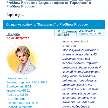
ProShow Producer
»
Создание эффекта "Параллакс" в
ProShow Producer
Страница:
1
Создание эффекта "Параллакс" в ProShow Producer
1
Поделиться
27-12-2017
+6
Пандора
16:43:08
Администратор
автор урока - igor i.
от автора:
"все мы учились в школе и
знаем, что высидеть 45
минут на уроке без
перемены очень "трудно".
поэтому я сделал урок из 4
частей. чтобы посмотрев
одну часть вы могли бы
Откуда:
Россия
подумать, попробовать
Зарегистрирован
: 12-12-2012
повторить какие то
Сообщений:
3904
действия, и идти дальше,
Уважение:
+5791
если тема вас зацепит.
Позитив:
+3886
хотелось сделать урок
Пол:
Женский
покороче. но делал как
Возраст:
56
[1969-09-09]
можно подробнее и
Провел на форуме: