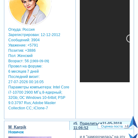
Откуда:
Россия
Зарегистрирован
: 12-12-2012
Сообщений:
3904
Уважение:
+5791
Позитив:
+3886
Пол:
Женский
Возраст:
56
[1969-09-09]
Провел на форуме:
6 месяцев 7 дней
Последний визит:
27-07-2026 00:16:05
Параметры компьютера:
Intel Core
i7-10700 2900 МГц 8-ядерный;
32Gb; ОС Windows 10-64bit; PSP
9.0.3797 Rus; Adobe Master
Collection СС; iClone-7
5
Поделиться
31-05-2018
+4
M_Karpik
11:06:52
Новичок
и я "заморочилась" на эту