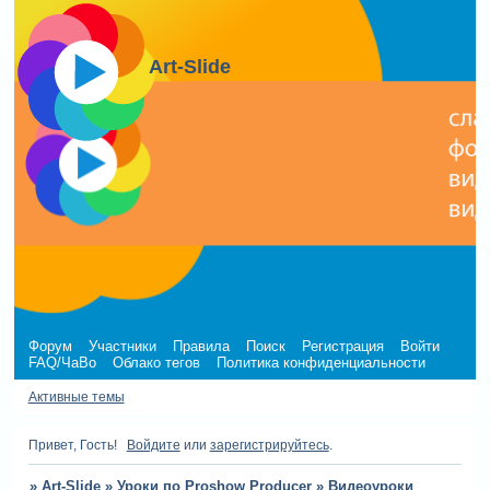
Art-Slide
Форум
Участники
Правила
Поиск
Регистрация
Войти
FAQ/ЧаВо
Облако тегов
Политика конфиденциальности
Активные темы
Привет, Гость!
Войдите
или
зарегистрируйтесь
.
»
Art-Slide
»
Уроки по Proshow Producer
»
Видеоуроки