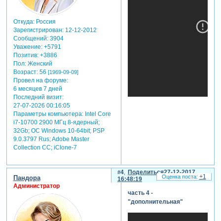
Откуда:
Россия
Зарегистрирован
: 12-12-2012
Сообщений:
3904
Уважение:
+5791
Позитив:
+3886
Пол:
Женский
Возраст:
56
[1969-09-09]
Провел на форуме:
6 месяцев 7 дней
Последний визит:
27-07-2026 00:16:05
Параметры компьютера:
Intel Core
i7-10700 2900 МГц 8-ядерный;
32Gb; ОС Windows 10-64bit; PSP
9.0.3797 Rus; Adobe Master
Collection СС; iClone-7
4
Поделиться
27-12-2017
+1
Пандора
16:48:19
Администратор
часть 4 -
"дополнительная"