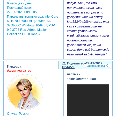
получилось, то что
6 месяцев 7 дней
Последний визит:
получилось, аж на час с
27-07-2026 00:16:05
лишним. все вопросы по
Параметры компьютера:
Intel Core
уроку пишите на почту
i7-10700 2900 МГц 8-ядерный;
igor5334949@yandex.ru так
32Gb; ОС Windows 10-64bit; PSP
как в комментариях не
9.0.3797 Rus; Adobe Master
стоит устраивать
Collection СС; iClone-7
учебный класс. отвечу всем
по возможности.
урок длится час, но на
самом деле всё делается (с
навыками) за 5-10 минут."
часть 1 - "вступительная"
2
Поделиться
27-12-2017
0
Пандора
16:44:26
Администратор
часть 2 -
"ознакомительная"
Откуда:
Россия