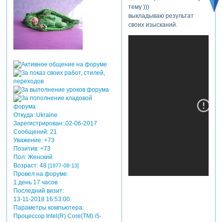
тему )))
выкладываю результат
своих изысканий.
Откуда:
Ukraine
Зарегистрирован
: 02-06-2017
Сообщений:
21
Уважение:
+73
Позитив:
+73
Пол:
Женский
Возраст:
48
[1977-08-13]
Провел на форуме:
1 день 17 часов
Последний визит:
13-11-2018 16:53:00
Параметры компьютера:
Процессор Intel(R) Core(TM) i5-