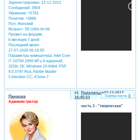
Зарегистрирован
: 12-12-2012
Сообщений:
3904
Уважение:
+5791
Позитив:
+3886
Пол:
Женский
Возраст:
56
[1969-09-09]
Провел на форуме:
Зарегистрируйтесь, чтобы
6 месяцев 7 дней
увидеть ссылки
Последний визит:
27-07-2026 00:16:05
теги: урок proshow producer
Параметры компьютера:
Intel Core
i7-10700 2900 МГц 8-ядерный;
32Gb; ОС Windows 10-64bit; PSP
9.0.3797 Rus; Adobe Master
Collection СС; iClone-7
3
Поделиться
27-12-2017
0
Пандора
16:45:53
Администратор
часть 3 - "творческая"