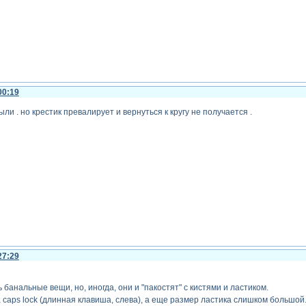
00:19
ли . но крестик превалирует и вернуться к кругу не получается .
27:29
 банальные вещи, но, иногда, они и "пакостят" с кистями и ластиком.
 caps lock (длинная клавиша, слева), а еще размер ластика слишком большой. 