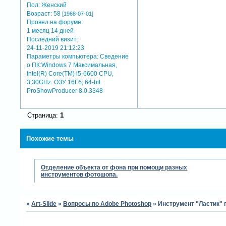
Пол:
Женский
Возраст:
58
[1968-07-01]
Провел на форуме:
1 месяц 14 дней
Последний визит:
24-11-2019 21:12:23
Параметры компьютера:
Сведение
о ПК:Windows 7 Максимальная,
Intel(R) Core(TM) i5-6600 CPU,
3,30GHz. ОЗУ 16Гб, 64-bit.
ProShowProducer 8.0.3348
Страница:
1
Похожие темы
Отделение объекта от фона при помощи разных
инструментов фотошопа.
»
Art-Slide
»
Вопросы по Adobe Photoshop
»
Инструмент "Ластик" 