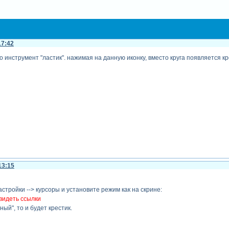
17:42
 инструмент "ластик". нажимая на данную иконку, вместо круга появляется кре
13:15
стройки --> курсоры и установите режим как на скрине:
видеть ссылки
ый", то и будет крестик.