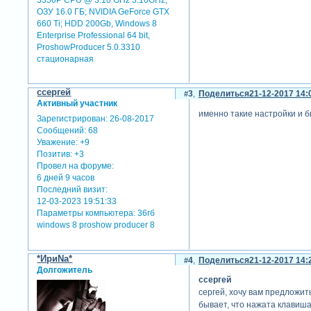
3350P CPU @ 3.10 GHz 3.10GHz;
ОЗУ 16.0 ГБ; NVIDIA GeForce GTX
660 Ti; HDD 200Gb, Windows 8
Enterprise Professional 64 bit,
ProshowProducer 5.0.3310
стационарная
cсергей
3
Поделиться
21-12-2017 14:
Активный участник
именно такие настройки и бы
Зарегистрирован
: 26-08-2017
Сообщений:
68
Уважение:
+9
Позитив:
+3
Провел на форуме:
6 дней 9 часов
Последний визит:
12-03-2023 19:51:33
Параметры компьютера:
36гб
windows 8 proshow producer 8
*ИриNа*
4
Поделиться
21-12-2017 14:
Долгожитель
cсергей
сергей, хочу вам предложить
бывает, что нажата клавиша