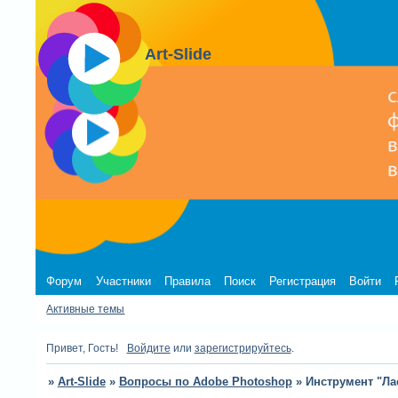
Art-Slide
Форум
Участники
Правила
Поиск
Регистрация
Войти
Активные темы
Привет, Гость!
Войдите
или
зарегистрируйтесь
.
»
Art-Slide
»
Вопросы по Adobe Photoshop
»
Инструмент "Ла