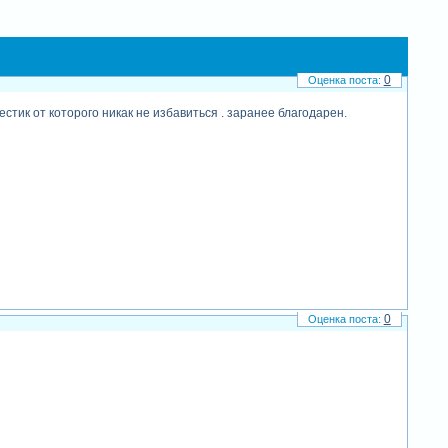
0
стик от которого никак не избавиться . заранее благодарен.
0