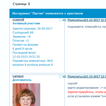
Страница:
1
Инструмент "Ластик" появляется с крестиком
cсергей
1
Поделиться
21-12-2017 11:
Активный участник
подскажите, пожалуйста, про
Зарегистрирован
: 26-08-2017
.
Сообщений:
68
Уважение:
+9
Позитив:
+3
Провел на форуме:
6 дней 9 часов
Последний визит:
12-03-2023 19:51:33
Параметры компьютера:
36гб
windows 8 proshow producer 8
caregor
2
Поделиться
21-12-2017 12:
Долгожитель
сергей!
идите редактирование --> на
Зарегистрируйтесь, чтобы у
если установлен режим "точн