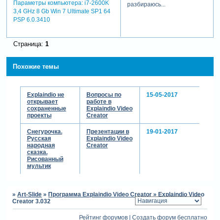
Параметры компьютера:
i7-2600K
разбираюсь...
считаю, что есть все
3,4 GHz 8 Gb Win 7 Ultimate SP1 64
необходимое для
PSP 6.0.3410
самостоятельного освоения
рисованного видео!
Страница:
1
приятно, что иногда
появляются люди, которые
Похожие темы
по моим урокам
демонстрируют отличные
результаты!
буду только
Explaindio не
Вопросы по
15-05-2017
открывает
работе в
приветствовать, если кто-
сохраненные
Explaindio Video
либо поделится моими
проекты
Creator
уроками и демо-роликами!
постараюсь до сентября
Снегурочка.
Презентации в
19-01-2017
держать ссылки в
Русская
Explaindio Video
народная
Creator
актуальном состоянии -
сказка.
скачивайте себе материал,
Рисованный
кто планирует заняться
мультик
рисованным видео!
теги: explaindio video creator
»
Art-Slide
»
Программа Explaindio Video Creator
»
Explaindio Video
Creator 3.032
Рейтинг форумов
|
Создать форум бесплатно