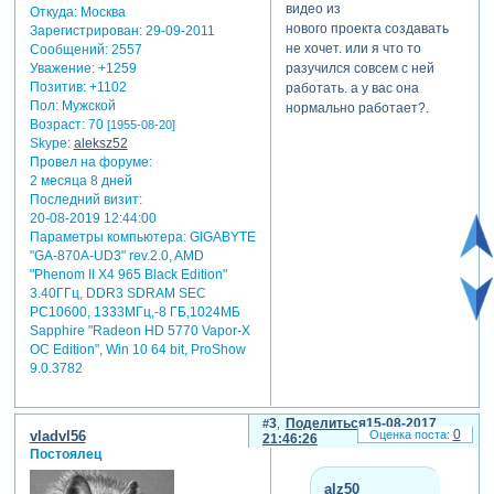
видео из
Откуда:
Москва
Зарегистрируйтесь, чтобы
нового проекта создавать
Зарегистрирован
: 29-09-2011
увидеть ссылки
не хочет. или я что то
Сообщений:
2557
портрет тигра
разучился совсем с ней
Уважение:
+1259
Зарегистрируйтесь, чтобы
Позитив:
+1102
работать. а у вас она
увидеть ссылки
Пол:
Мужской
нормально работает?.
Возраст:
70
[1955-08-20]
обновил ссылки на свои
Skype:
aleksz52
уроки по рисованному
Провел на форуме:
видео.
2 месяца 8 дней
это:
Последний визит:
прорисовка веселого
20-08-2019 12:44:00
лягушонка и раскраска
Параметры компьютера:
GIGABYTE
Зарегистрируйтесь, чтобы
"GA-870A-UD3" rev.2.0, AMD
увидеть ссылки
"Phenom II X4 965 Black Edition"
как нарисовать сказку, не
3.40ГГц, DDR3 SDRAM SEC
умея рисовать
PC10600, 1333МГц,-8 ГБ,1024МБ
Зарегистрируйтесь, чтобы
Sapphire "Radeon HD 5770 Vapor-X
OC Edition", Win 10 64 bit, ProShow
увидеть ссылки
9.0.3782
эффект стирания в
explaindio video creator
Зарегистрируйтесь, чтобы
3
Поделиться
15-08-2017
увидеть ссылки
0
vladvl56
21:46:26
делаем рисованный
Постоялец
мультфильм
alz50
демо:
Зарегистрируйтесь,