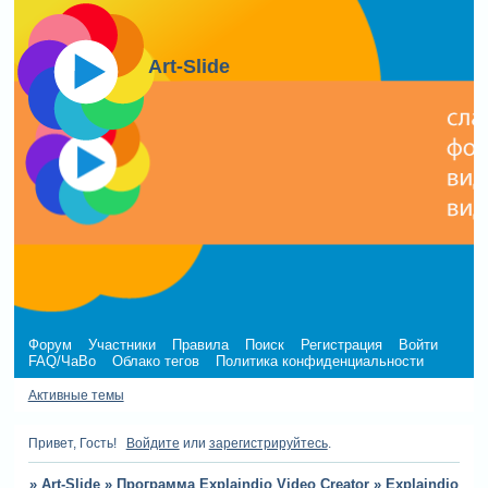
Art-Slide
Форум
Участники
Правила
Поиск
Регистрация
Войти
FAQ/ЧаВо
Облако тегов
Политика конфиденциальности
Активные темы
Привет, Гость!
Войдите
или
зарегистрируйтесь
.
»
Art-Slide
»
Программа Explaindio Video Creator
»
Explaindio