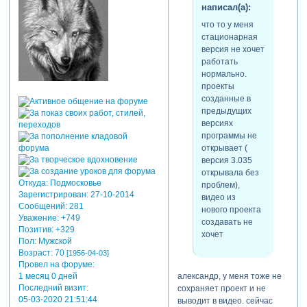
написал(а):
чтобы увидеть ссылки
pdf-документ с
что то у меня
пояснениями:
стационарная
Зарегистрируйтесь, чтобы
версия не хочет
увидеть ссылки
работать
имитация оттаивания инея
нормально.
с оконного стекла
проекты
демо:
Зарегистрируйтесь,
созданные в
чтобы увидеть ссылки
предыдущих
pdf-докмент с пояснениями:
версиях
Зарегистрируйтесь, чтобы
программы не
увидеть ссылки
открывает (
версия 3.035
программа explaindio video
открывала без
creator. быстрый старт
Откуда:
Подмосковье
проблем),
Зарегистрируйтесь, чтобы
Зарегистрирован
: 27-10-2014
видео из
увидеть ссылки
Сообщений:
281
нового проекта
Уважение:
+749
создавать не
кроме того, предлагаю
Позитив:
+329
хочет
бесплатно скачать для
Пол:
Мужской
освоения
Возраст:
70
[1956-04-03]
программу explaindio video
Провел на форуме:
creator версии 3.032
александр, у меня тоже не
1 месяц 0 дней
Зарегистрируйтесь, чтобы
Последний визит:
сохраняет проект и не
увидеть ссылки
05-03-2020 21:51:44
выводит в видео. сейчас