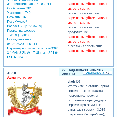
Зарегистрирован
: 27-10-2014
Зарегистрируйтесь, чтобы
Сообщений:
281
увидеть ссылки
Уважение:
+749
герои простоквашино
Позитив:
+329
Зарегистрируйтесь, чтобы
Пол:
Мужской
увидеть ссылки
Возраст:
70
[1956-04-03]
герои простоквашино.
Провел на форуме:
продолжение
1 месяц 0 дней
Зарегистрируйтесь, чтобы
Последний визит:
увидеть ссылки
05-03-2020 21:51:44
я леплю из пластилина
Параметры компьютера:
i7-2600K
Зарегистрируйтесь, чтобы
3,4 GHz 8 Gb Win 7 Ultimate SP1 64
увидеть ссылки
PSP 6.0.3410
снегурочка. цветной мультик
Зарегистрируйтесь, чтобы
увидеть ссылки
2
Поделиться
15-08-2017
+1
Alz50
20:57:33
снегурочка. чб мультик
Администратор
Зарегистрируйтесь, чтобы
vladvl56
увидеть ссылки
что то у меня стационарная
мишка косолапый
версия не хочет работать
Зарегистрируйтесь, чтобы
нормально. проекты
увидеть ссылки
созданные в предыдущих
аптека, улица, фонарь
версиях программы не
Зарегистрируйтесь, чтобы
открывает ( версия 3.035
увидеть ссылки
открывала без проблем),
перо великого поэта