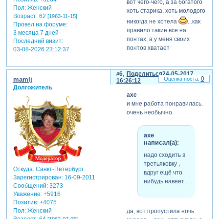
вот чего-чего, а за богатого
Пол:
Женский
хоть старика, хоть молодого
Возраст:
62
[1963-11-15]
никогда не хотела
...как
Провел на форуме:
правило такие все на
3 месяца 7 дней
понтах, а у меня своих
Последний визит:
понтов хватает
03-08-2026 23:12:37
6
Поделиться
24-05-2017
0
mamlj
16:26:12
Долгожитель
axe
и мне работа понравилась.
очень необычно.
axe
написал(а):
надо сходить в
третьяковку ,
Откуда:
Санкт-Петербург
вдруг ещё что
Зарегистрирован
: 16-09-2011
нибудь навеет .
Сообщений:
3273
Уважение:
+5916
Позитив:
+4075
Пол:
Женский
да, вот пропустила ночь