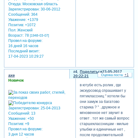
Откуда:
Московская область
Зарегистрирован
: 30-06-2012
Сообщений:
364
Уважение:
+1379
Позитив:
+1072
Пол:
Женский
Возраст:
78
[1948-03-07]
Провел на форуме:
16 дней 16 часов
Последний визит:
17-04-2023 10:29:27
4
Поделиться
23-05-2017
+1
axe
20:22:21
Новичок
в ютубе есть ролик , где
экскурсовод спрашивает у
пятиклассниц " хотели бы
они замуж за багатово
старика ? " . дружное и
Зарегистрирован
: 25-04-2013
мгновенное нет звучит в
Сообщений:
13
ответ . тот же самый вопрос
Уважение:
+50
старшеклассницам - милые
Позитив:
+9
Провел на форуме:
улыбки и единичные нет ,
3 дня 12 часов
после продолжительной