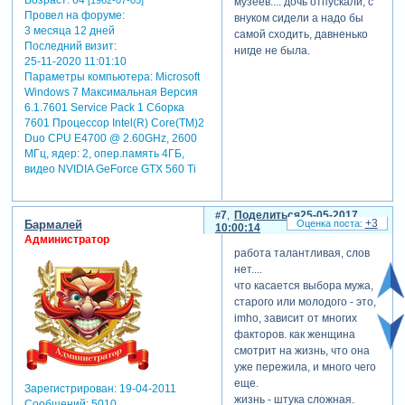
Возраст:
64
[1962-07-05]
музеев.... дочь отпускали, с
Провел на форуме:
внуком сидели а надо бы
3 месяца 12 дней
самой сходить, давненько
Последний визит:
нигде не была.
25-11-2020 11:01:10
Параметры компьютера:
Microsoft
Windows 7 Максимальная Версия
6.1.7601 Service Pack 1 Сборка
7601 Процессор Intel(R) Core(TM)2
Duo CPU E4700 @ 2.60GHz, 2600
МГц, ядер: 2, опер.память 4ГБ,
видео NVIDIA GeForce GTX 560 Ti
7
Поделиться
25-05-2017
+3
Бармалей
10:00:14
Администратор
работа талантливая, слов
нет....
что касается выбора мужа,
старого или молодого - это,
imho, зависит от многих
факторов. как женщина
смотрит на жизнь, что она
уже пережила, и много чего
еще.
Зарегистрирован
: 19-04-2011
жизнь - штука сложная.
Сообщений:
5010