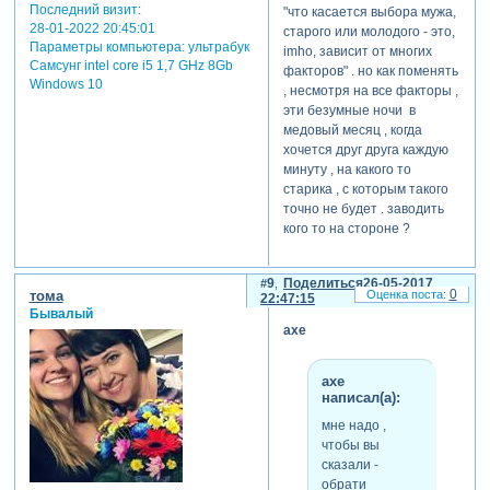
Последний визит:
"что касается выбора мужа,
28-01-2022 20:45:01
старого или молодого - это,
Параметры компьютера:
ультрабук
imho, зависит от многих
Самсунг intel core i5 1,7 GHz 8Gb
факторов" . но как поменять
Windows 10
, несмотря на все факторы ,
эти безумные ночи в
медовый месяц , когда
хочется друг друга каждую
минуту , на какого то
старика , с которым такого
точно не будет . заводить
кого то на стороне ?
9
Поделиться
26-05-2017
0
тома
22:47:15
Бывалый
axe
axe
написал(а):
мне надо ,
чтобы вы
сказали -
обрати