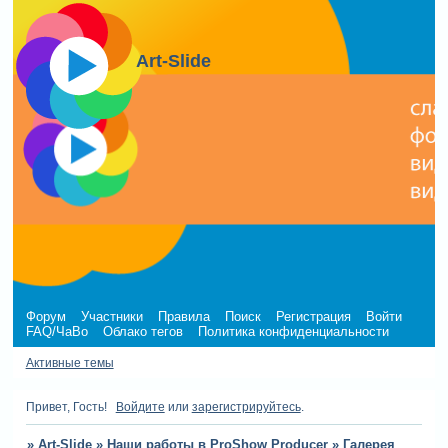
Art-Slide
Форум
Участники
Правила
Поиск
Регистрация
Войти
FAQ/ЧаВо
Облако тегов
Политика конфиденциальности
Активные темы
Привет, Гость!
Войдите
или
зарегистрируйтесь
.
»
Art-Slide
»
Наши работы в ProShow Producer
»
Галерея