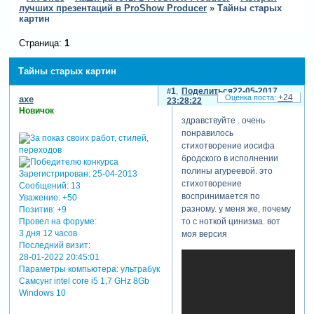
лучших презентаций в ProShow Producer
»
Тайны старых
картин
Страница:
1
Тайны старых картин
1
Поделиться
22-05-2017
+24
axe
23:28:22
Новичок
здравствуйте . очень
понравилось
стихотворение иосифа
бродского в исполнении
полины агуреевой. это
Зарегистрирован
: 25-04-2013
стихотворение
Сообщений:
13
воспринимается по
Уважение:
+50
разному. у меня же, почему
Позитив:
+9
Провел на форуме:
то с ноткой цинизма. вот
3 дня 12 часов
моя версия
Последний визит:
28-01-2022 20:45:01
Параметры компьютера:
ультрабук
Самсунг intel core i5 1,7 GHz 8Gb
Windows 10