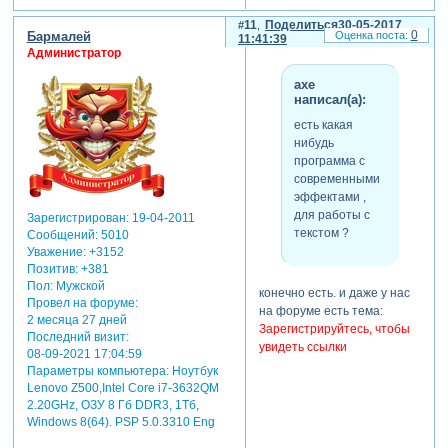
11
Поделиться
30-05-2017
0
Бармалей
11:41:39
Администратор
axe
написал(а):
есть какая
нибудь
программа с
современными
эффектами ,
для работы с
Зарегистрирован
: 19-04-2011
текстом ?
Сообщений:
5010
Уважение:
+3152
Позитив:
+381
Пол:
Мужской
конечно есть. и даже у нас
Провел на форуме:
на форуме есть тема:
2 месяца 27 дней
Зарегистрируйтесь, чтобы
Последний визит:
увидеть ссылки
08-09-2021 17:04:59
Параметры компьютера:
Ноутбук
Lenovo Z500,Intel Core i7-3632QM
2.20GHz, ОЗУ 8 Гб DDR3, 1Тб,
Windows 8(64). PSP 5.0.3310 Eng