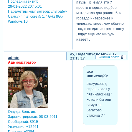
Последний визит:
паузы . к чему я это ?
28-01-2022 20:45:01
просто впервые подбор
Параметры компьютера:
ультрабук
материала для ролика был
Самсунг intel core i5 1,7 GHz 8Gb
гораздо интереснее и
Windows 10
увлекательнее , чем обычно
. надо сходить в третьяковку
, вдруг ещё что нибудь
навеет .
5
Поделиться
23-05-2017
0
admin
23:13:17
Администратор
axe
написал(а):
экскурсовод
спрашивает у
пятиклассниц "
хотели бы они
замуж за
багатово
Откуда:
Бельгия.
старика ? "
Зарегистрирован
: 08-03-2011
Сообщений:
8919
Уважение:
+12461
Позитив:
+3284