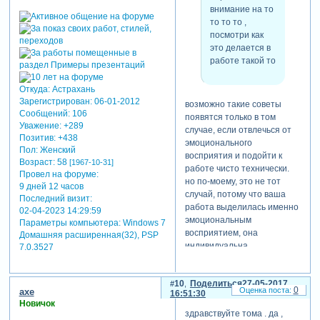
внимание на то
то то то ,
посмотри как
это делается в
работе такой то
Откуда:
Астрахань
Зарегистрирован
: 06-01-2012
возможно такие советы
Сообщений:
106
появятся только в том
Уважение:
+289
случае, если отвлечься от
Позитив:
+438
эмоционального
Пол:
Женский
восприятия и подойти к
Возраст:
58
[1967-10-31]
работе чисто технически.
Провел на форуме:
но по-моему, это не тот
9 дней 12 часов
случай, потому что ваша
Последний визит:
работа выделилась именно
02-04-2023 14:29:59
эмоциональным
Параметры компьютера:
Windows 7
восприятием, она
Домашняя расширенная(32), PSP
индивидуальна,
7.0.3527
технический уровень на
высоте и что-то менять.... ?
10
Поделиться
27-05-2017
вы же сами сказали
0
axe
16:51:30
Новичок
здравствуйте тома . да ,
axe