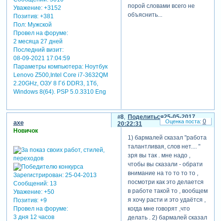
порой словами всего не
Уважение:
+3152
объяснить...
Позитив:
+381
Пол:
Мужской
Провел на форуме:
2 месяца 27 дней
Последний визит:
08-09-2021 17:04:59
Параметры компьютера:
Ноутбук
Lenovo Z500,Intel Core i7-3632QM
2.20GHz, ОЗУ 8 Гб DDR3, 1Тб,
Windows 8(64). PSP 5.0.3310 Eng
8
Поделиться
25-05-2017
0
axe
20:22:31
Новичок
1) бармалей сказал "работа
талантливая, слов нет.... "
зря вы так . мне надо ,
чтобы вы сказали - обрати
внимание на то то то то ,
Зарегистрирован
: 25-04-2013
посмотри как это делается
Сообщений:
13
в работе такой то , вообщем
Уважение:
+50
я хочу расти и это удаётся ,
Позитив:
+9
Провел на форуме:
когда мне говорят ,что
3 дня 12 часов
делать . 2) бармалей сказал