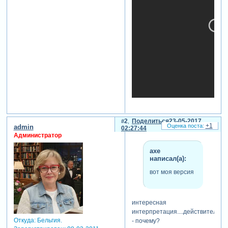
2
Поделиться
23-05-2017
+1
admin
02:27:44
Администратор
axe
написал(а):
вот моя версия
интересная
интерпретация....действительно
Откуда:
Бельгия.
- почему?