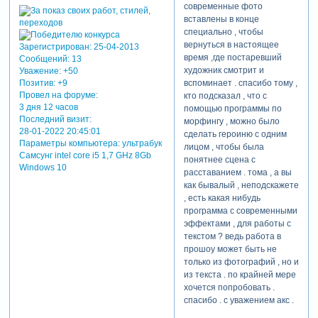
современные фото
написал(а):
вставлены в конце
вот моя версия
специально , чтобы
вернуться в настоящее
Зарегистрирован
: 25-04-2013
время ,где постаревший
Сообщений:
13
это касается не только
художник смотрит и
Уважение:
+50
визуального построения, но
вспоминает . спасибо тому ,
Позитив:
+9
и техники. с интересом
Провел на форуме:
кто подсказал , что с
3 дня 12 часов
посмотрела вашу работу.
помощью программы по
Последний визит:
все гармонично: темп,
морфингу , можно было
28-01-2022 20:45:01
музыкальное
сделать героиню с одним
Параметры компьютера:
ультрабук
сопровождение, детальный
лицом , чтобы была
Самсунг intel core i5 1,7 GHz 8Gb
показ самой картины,
понятнее сцена с
Windows 10
красивый романс. а
расставанием . тома , а вы
современные фото вы
как бывалый , неподскажете
вставили намеренно? ведь
, есть какая нибудь
вначале шли фото в ретро
программа с современными
стиле. спасибо за показ.
эффектами , для работы с
текстом ? ведь работа в
прошоу может быть не
только из фотографий , но и
из текста . по крайней мере
хочется попробовать .
спасибо . с уважением акс .