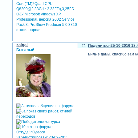
Core(TM)2Quad CPU
Q8200@2.33GHz 2.33ГГц,3,25ГБ
ОЗУ Microsoft Vindows XP
Professional, версия 2002 Service
Pack 3, ProShow Producer 5.0.3310
стационарная
zalgal
4
Поделиться
25-10-2016 18:
Бывалый
милые дамы, спасибо вам б
Откуда:
г.Одесса
Зарегистрирован
: 23-09-2011