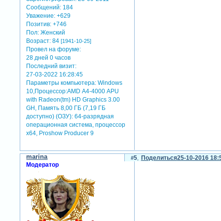
Сообщений:
184
Уважение:
+629
Позитив:
+746
Пол:
Женский
Возраст:
84
[1941-10-25]
Провел на форуме:
28 дней 0 часов
Последний визит:
27-03-2022 16:28:45
Параметры компьютера:
Windows
10,Процессор:AMD А4-4000 APU
with Radeon(tm) HD Graphics 3.00
GH, Память 8,00 ГБ (7,19 ГБ
доступно) (ОЗУ): 64-разрядная
операционная система, процессор
х64, Proshow Producer 9
marina
5
Поделиться
25-10-2016 18:
Модератор