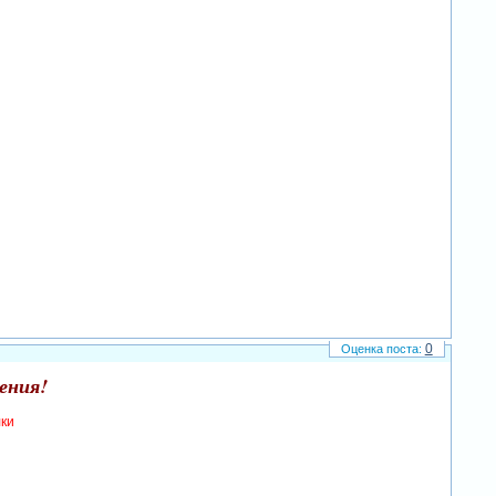
0
ения!
лки