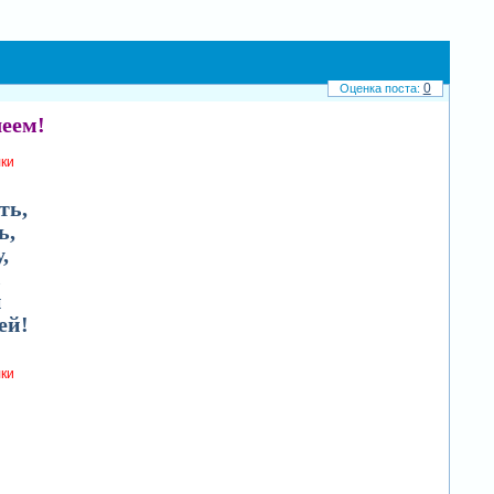
0
леем!
лки
ть,
ь,
,
.
й
ей!
лки