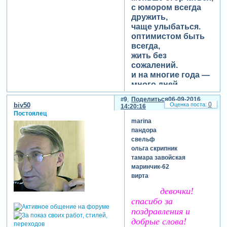
с юмором всегда
дружить,
чаще улыбаться.
оптимистом быть
всегда,
жить без
сожалений.
и на многие года —
много дней
рождений!
9
Поделиться
06-09-2016
0
biv50
14:20:16
Зарегистрируйтесь, чтобы
Постоялец
увидеть ссылки
marina
пандора
свельф
ольга скрипник
тамара завойская
маринчик-62
вирта
девочки!
спасибо за
поздравления и
добрые слова!