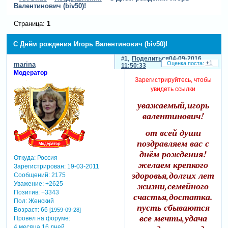
Валентинович (biv50)!
Страница:
1
С Днём рождения Игорь Валентинович (biv50)!
1
Поделиться
04-09-2016
+1
marina
11:50:33
Модератор
Зарегистрируйтесь, чтобы
увидеть ссылки
уважаемый,игорь
валентинович!
от всей души
поздравляем вас с
днём рождения!
Откуда:
Россия
желаем крепкого
Зарегистрирован
: 19-03-2011
здоровья,долгих лет
Сообщений:
2175
жизни,семейного
Уважение:
+2625
Позитив:
+3343
счастья,достатка.
Пол:
Женский
пусть сбываются
Возраст:
66
[1959-09-28]
все мечты,удача
Провел на форуме:
4 месяца 16 дней