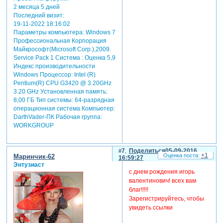
2 месяца 5 дней
Последний визит:
19-11-2022 18:16:02
Параметры компьютера:
Windows 7
Профессиональная Корпорация
Майкрософт(Microsoft Corp.),2009.
Service Pack 1 Система : Оценка 5,9
Индекс производительности
Windows Процессор: Intel (R)
Pentium(R) CPU G3420 @ 3.20GHz
3.20 GHz Установленная память:
8,00 ГБ Тип системы: 64-разрядная
операционная система Компьютер:
DarthVader-ПК Рабочая группа:
WORKGROUP
7
Поделиться
05-09-2016
+1
Маринчик-62
16:59:27
Энтузиаст
с днем рождения игорь
валентинович! всех вам
благ!!!!!
Зарегистрируйтесь, чтобы
увидеть ссылки