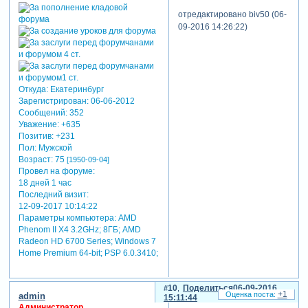
отредактировано biv50 (06-
09-2016 14:26:22)
Откуда:
Екатеринбург
Зарегистрирован
: 06-06-2012
Сообщений:
352
Уважение:
+635
Позитив:
+231
Пол:
Мужской
Возраст:
75
[1950-09-04]
Провел на форуме:
18 дней 1 час
Последний визит:
12-09-2017 10:14:22
Параметры компьютера:
AMD
Phenom II X4 3.2GHz; 8ГБ; AMD
Radeon HD 6700 Series; Windows 7
Home Premium 64-bit; PSP 6.0.3410;
10
Поделиться
06-09-2016
+1
admin
15:11:44
Администратор