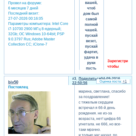
вашей,
Провел на форуме:
чтоб
6 месяцев 7 дней
Последний визит:
дом был
27-07-2026 00:16:05
самой
Параметры компьютера:
Intel Core
полной
i7-10700 2900 МГц 8-ядерный;
чашей.
32Gb; ОС Windows 10-64bit; PSP
пускай
9.0.3797 Rus; Adobe Master
везет,
Collection СС; iClone-7
пускай
фартит,
удача в
Зарегистрируйт
руки
чтобы
пусть
увидеть
летит,
ссылки
3
Поделиться
04-09-2016
здоровье
+1
biv50
22:50:56
будет
Постоялец
пусть
марина, светлана, спасибо
сибирским,
за поздравление!
зарплата
с тяжелым сердцем
—
встречал я 66-й день
сказочно-
рождения. не из-за
банкирской.
возраста, нет! цифра 66
еще
угнетала. не 666, но все-
осталось
таки мрачно.
пожелать,
и только час назад, по