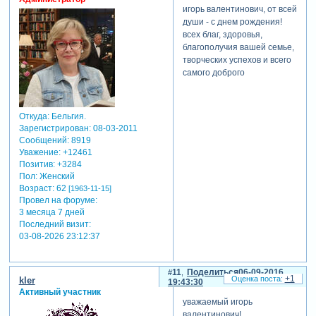
игорь валентинович, от всей
души - с днем рождения!
всех благ, здоровья,
благополучия вашей семье,
творческих успехов и всего
самого доброго
Откуда:
Бельгия.
Зарегистрирован
: 08-03-2011
Сообщений:
8919
Уважение:
+12461
Позитив:
+3284
Пол:
Женский
Возраст:
62
[1963-11-15]
Провел на форуме:
3 месяца 7 дней
Последний визит:
03-08-2026 23:12:37
11
Поделиться
06-09-2016
+1
kler
19:43:30
Активный участник
уважаемый игорь
валентинович!