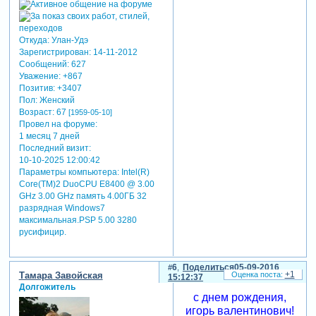
Откуда:
Улан-Удэ
Зарегистрирован
: 14-11-2012
Сообщений:
627
Уважение:
+867
Позитив:
+3407
Пол:
Женский
Возраст:
67
[1959-05-10]
Провел на форуме:
1 месяц 7 дней
Последний визит:
10-10-2025 12:00:42
Параметры компьютера:
Intel(R)
Core(TM)2 DuoCPU E8400 @ 3.00
GHz 3.00 GHz память 4.00ГБ 32
разрядная Windows7
максимальная.PSP 5.00 3280
русифицир.
6
Поделиться
05-09-2016
+1
Тамара Завойская
15:12:37
Долгожитель
с днем рождения,
игорь валентинович!