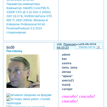
18-06-2026 11:45:43
Параметры компьютера:
Компьютер: Intel(R) Core(TM) i5-
3350P CPU @ 3.10 GHz 3.10GHz;
ОЗУ 16.0 ГБ; NVIDIA GeForce GTX
660 Ti; HDD 200Gb, Windows 8
Enterprise Professional 64 bit,
ProshowProducer 5.0.3310
стационарная
19
Поделиться
26-09-2016
+1
biv50
04:33:23
Постоялец
admin
kler
samira
toma_tama
alenap
*ириnа*
анюта21
mamlj
caregor
спасибо! спасибо!
спасибо!