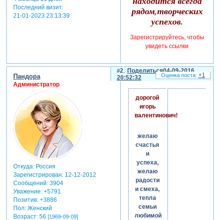
находится всегда
Последний визит:
рядом,творческих
21-01-2023 23:13:39
успехов.
Зарегистрируйтесь, чтобы
увидеть ссылки
2
Поделиться
04-09-2016
+1
Пандора
20:52:32
Администратор
дорогой
игорь
валентинович!
желаю
счастья
и
успеха,
Откуда:
Россия
желаю
Зарегистрирован
: 12-12-2012
радости
Сообщений:
3904
и смеха,
Уважение:
+5791
тепла
Позитив:
+3886
семьи
Пол:
Женский
любимой
Возраст:
56
[1969-09-09]