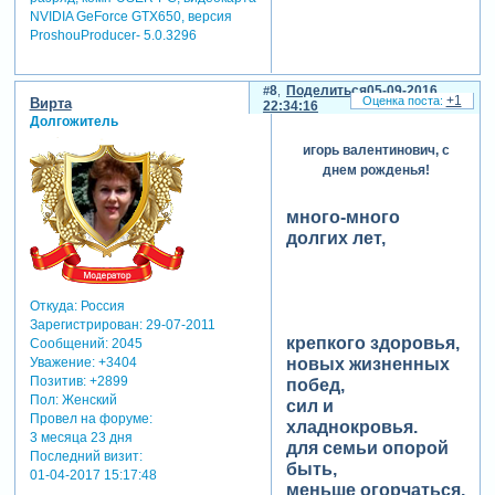
NVIDIA GeForce GTX650, версия
ProshouProducer- 5.0.3296
8
Поделиться
05-09-2016
+1
Вирта
22:34:16
Долгожитель
игорь валентинович, с
днем рожденья!
много-много
долгих лет,
Откуда:
Россия
Зарегистрирован
: 29-07-2011
крепкого здоровья,
Сообщений:
2045
Уважение:
+3404
новых жизненных
Позитив:
+2899
побед,
Пол:
Женский
сил и
Провел на форуме:
хладнокровья.
3 месяца 23 дня
для семьи опорой
Последний визит:
быть,
01-04-2017 15:17:48
меньше огорчаться,