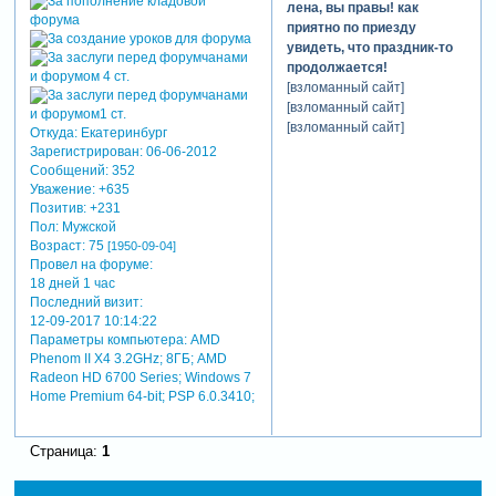
лена, вы правы! как
приятно по приезду
увидеть, что праздник-то
продолжается!
[взломанный сайт]
[взломанный сайт]
[взломанный сайт]
Откуда:
Екатеринбург
Зарегистрирован
: 06-06-2012
Сообщений:
352
Уважение:
+635
Позитив:
+231
Пол:
Мужской
Возраст:
75
[1950-09-04]
Провел на форуме:
18 дней 1 час
Последний визит:
12-09-2017 10:14:22
Параметры компьютера:
AMD
Phenom II X4 3.2GHz; 8ГБ; AMD
Radeon HD 6700 Series; Windows 7
Home Premium 64-bit; PSP 6.0.3410;
Страница:
1