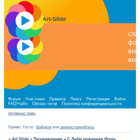
Art-Slide
Форум
Участники
Правила
Поиск
Регистрация
Войти
FAQ/ЧаВо
Облако тегов
Политика конфиденциальности
Активные темы
Привет, Гость!
Войдите
или
зарегистрируйтесь
.
»
Art-Slide
»
Поздравления
»
С Днём рождения Игорь