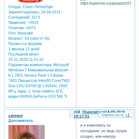
Откуда:
Санкт-Петербург
Зарегистрирован
: 16-09-2011
Сообщений:
3273
Уважение:
+5916
Позитив:
+4075
Пол:
Женский
Возраст:
64
[1962-07-05]
Провел на форуме:
3 месяца 12 дней
Последний визит:
25-11-2020 11:01:10
Параметры компьютера:
Microsoft
Windows 7 Максимальная Версия
6.1.7601 Service Pack 1 Сборка
7601 Процессор Intel(R) Core(TM)2
Duo CPU E4700 @ 2.60GHz, 2600
МГц, ядер: 2, опер.память 4ГБ,
видео NVIDIA GeForce GTX 560 Ti
18
Поделиться
14-09-2016
+1
caregor
19:17:51
Долгожитель
и я извиняюсь за
опоздание. но ведь лучше
поздно, чем никогда