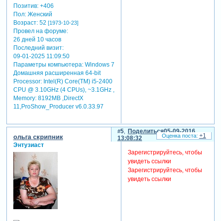
Позитив:
+406
Пол:
Женский
Возраст:
52
[1973-10-23]
Провел на форуме:
26 дней 10 часов
Последний визит:
09-01-2025 11:09:50
Параметры компьютера:
Windows 7
Домашняя расширенная 64-bit
Processor: Intel(R) Core(TM) i5-2400
CPU @ 3.10GHz (4 CPUs), ~3.1GHz ,
Memory: 8192MB ,DirectX
11,ProShow_Producer v6.0.33.97
5
Поделиться
05-09-2016
+1
ольга скрипник
13:08:32
Энтузиаст
Зарегистрируйтесь, чтобы
увидеть ссылки
Зарегистрируйтесь, чтобы
увидеть ссылки