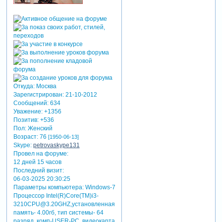
Откуда:
Москва
Зарегистрирован
: 21-10-2012
Сообщений:
634
Уважение:
+1356
Позитив:
+536
Пол:
Женский
Возраст:
76
[1950-06-13]
Skype:
petrovaskype131
Провел на форуме:
12 дней 15 часов
Последний визит:
06-03-2025 20:30:25
Параметры компьютера:
Windows-7
Процессор Intel(R)Core(TM)i3-
3210CPU@3.20GHZ,установленная
память- 4.00гб, тип системы- 64
разряд, комп-USER-PC, видеокарта