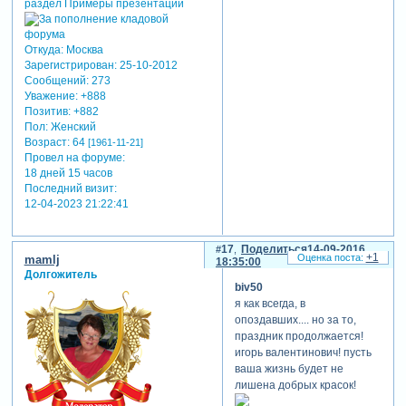
Откуда:
Москва
Зарегистрирован
: 25-10-2012
Сообщений:
273
Уважение:
+888
Позитив:
+882
Пол:
Женский
Возраст:
64
[1961-11-21]
Провел на форуме:
18 дней 15 часов
Последний визит:
12-04-2023 21:22:41
17
Поделиться
14-09-2016
+1
mamlj
18:35:00
Долгожитель
biv50
я как всегда, в
опоздавших.... но за то,
праздник продолжается!
игорь валентинович! пусть
ваша жизнь будет не
лишена добрых красок!