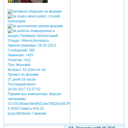
Откуда:
г.Минск,Беларусь
Зарегистрирован
: 28-02-2013
Сообщений:
280
Уважение:
+455
Позитив:
+411
Пол:
Женский
Возраст:
62
[1964-04-18]
Провел на форуме:
27 дней 16 часов
Последний визит:
16-08-2017 13:27:02
Параметры компьютера:
Версия
программы
5.0.3310Ком.Intel(R)Core(TM)2DuOCPU
E 6550 Память 4ГБ,32
разр,Windows 7 максим.
15
Поделиться
08-09-2016