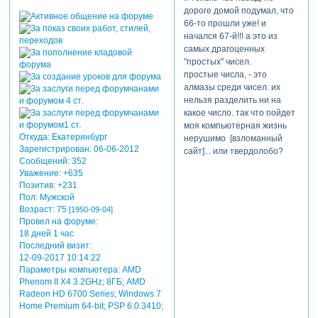
чтоб в
дороге домой подумал, что
жизни
66-то прошли уже! и
было
начался 67-й!!! а это из
всё на
самых драгоценных
«пять».
"простых" чисел.
и
простые числа, - это
вместо
алмазы среди чисел. их
грусти и
нельзя разделить ни на
ошибок
какое число. так что пойдет
пусть
моя компьютерная жизнь
будет
Откуда:
Екатеринбург
нерушимо [взломанный
жизнь
Зарегистрирован
: 06-06-2012
сайт]... или твердолобо?
Сообщений:
352
полна
Уважение:
+635
улыбок.
Позитив:
+231
Пол:
Мужской
Возраст:
75
[1950-09-04]
Провел на форуме:
18 дней 1 час
Последний визит:
12-09-2017 10:14:22
Параметры компьютера:
AMD
Phenom II X4 3.2GHz; 8ГБ; AMD
Radeon HD 6700 Series; Windows 7
Home Premium 64-bit; PSP 6.0.3410;