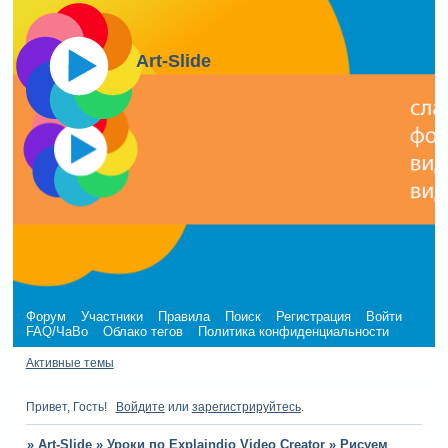
Art-Slide
Форум
Участники
Правила
Поиск
Регистрация
Войти
FAQ/ЧаВо
Облако тегов
Политика конфиденциальности
Активные темы
Привет, Гость!
Войдите
или
зарегистрируйтесь
.
»
Art-Slide
»
Уроки по Explaindio Video Creator
»
Рисуем