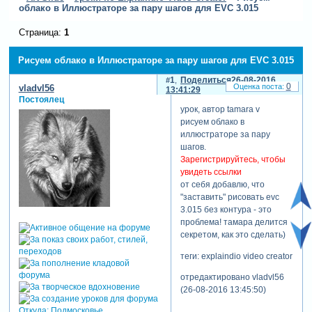
облако в Иллюстраторе за пару шагов для EVC 3.015
Страница:
1
Рисуем облако в Иллюстраторе за пару шагов для EVC 3.015
1
Поделиться
26-08-2016
0
vladvl56
13:41:29
Постоялец
урок, автор tamara v
рисуем облако в
иллюстраторе за пару
шагов.
Зарегистрируйтесь, чтобы
увидеть ссылки
от себя добавлю, что
"заставить" рисовать evc
3.015 без контура - это
проблема! тамара делится
секретом, как это сделать)
теги: explaindio video creator
отредактировано vladvl56
(26-08-2016 13:45:50)
Откуда:
Подмосковье