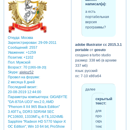
написал(а):
а есть
портабельная
версия
программы?
Откуда:
Москва
Зарегистрирован
: 29-09-2011
adobe illustrator cc 2015.3.1
Сообщений:
2557
portable
от
gosuto
Уважение:
+1259
создано в turbo studio
Позитив:
+1102
размер: 338 мб (в архиве
Пол:
Мужской
337 мб)
Возраст:
70
[1955-08-20]
язык: русский
Skype:
aleksz52
ос: 7-10 x86\x64
Провел на форуме:
2 месяца 8 дней
Последний визит:
далее
20-08-2019 12:44:00
Параметры компьютера:
GIGABYTE
скрытый
"GA-870A-UD3" rev.2.0, AMD
текст:
"Phenom II X4 965 Black Edition"
для
3.40ГГц, DDR3 SDRAM SEC
просмотра
PC10600, 1333МГц,-8 ГБ,1024МБ
скрытого
Sapphire "Radeon HD 5770 Vapor-X
текста
OC Edition", Win 10 64 bit, ProShow