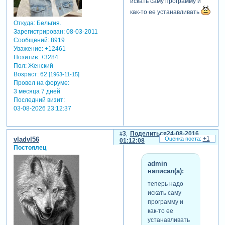
искать саму программу и
как-то ее устанавливать
Откуда:
Бельгия.
Зарегистрирован
: 08-03-2011
Сообщений:
8919
Уважение:
+12461
Позитив:
+3284
Пол:
Женский
Возраст:
62
[1963-11-15]
Провел на форуме:
3 месяца 7 дней
Последний визит:
03-08-2026 23:12:37
3
Поделиться
24-08-2016
+1
vladvl56
01:12:08
Постоялец
admin
написал(а):
теперь надо
искать саму
программу и
как-то ее
устанавливать