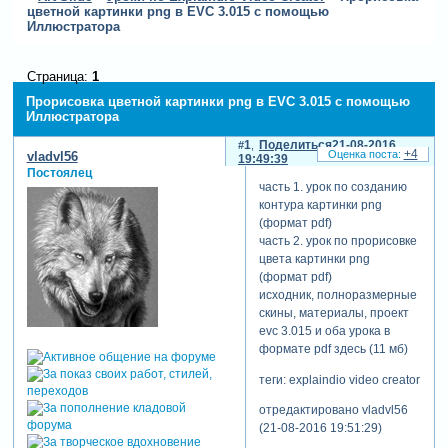
цветной картинки png в EVC 3.015 с помощью
Иллюстратора
Страница:
1
Прорисовка цветной картинки png в EVC 3.015 с помощью
Иллюстратора
1
Поделиться
21-08-2016
+4
vladvl56
19:49:39
Постоялец
часть 1. урок по созданию
контура картинки png
(формат pdf)
часть 2. урок по прорисовке
цвета картинки png
(формат pdf)
исходник, полноразмерные
скины, материалы, проект
evc 3.015 и оба урока в
формате pdf здесь (11 мб)
теги: explaindio video creator
отредактировано vladvl56
(21-08-2016 19:51:29)