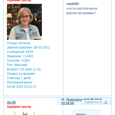
Администратор
vladvl56
а есть портабельная
версия программы?
Откуда:
Бельгия.
Зарегистрирован
: 08-03-2011
Сообщений:
8919
Уважение:
+12461
Позитив:
+3284
Пол:
Женский
Возраст:
62
[1963-11-15]
Провел на форуме:
3 месяца 7 дней
Последний визит:
03-08-2026 23:12:37
5
Поделиться
24-08-2016
+3
Alz50
15:16:50
Администратор
admin