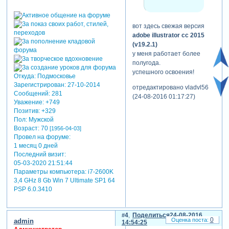
вот здесь свежая версия
adobe illustrator cc 2015
(v19.2.1)
у меня работает более
полугода.
успешного освоения!
Откуда:
Подмосковье
Зарегистрирован
: 27-10-2014
отредактировано vladvl56
Сообщений:
281
(24-08-2016 01:17:27)
Уважение:
+749
Позитив:
+329
Пол:
Мужской
Возраст:
70
[1956-04-03]
Провел на форуме:
1 месяц 0 дней
Последний визит:
05-03-2020 21:51:44
Параметры компьютера:
i7-2600K
3,4 GHz 8 Gb Win 7 Ultimate SP1 64
PSP 6.0.3410
4
Поделиться
24-08-2016
0
admin
14:54:25