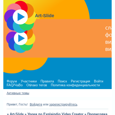
Art-Slide
Форум
Участники
Правила
Поиск
Регистрация
Войти
FAQ/ЧаВо
Облако тегов
Политика конфиденциальности
Активные темы
Привет, Гость!
Войдите
или
зарегистрируйтесь
.
»
Art-Slide
»
Уроки по Explaindio Video Creator
»
Прорисовка