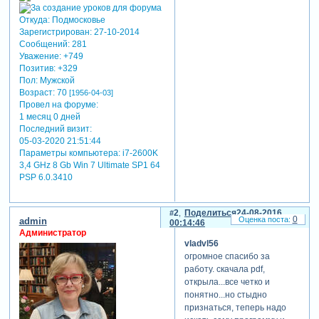
Откуда:
Подмосковье
Зарегистрирован
: 27-10-2014
Сообщений:
281
Уважение:
+749
Позитив:
+329
Пол:
Мужской
Возраст:
70
[1956-04-03]
Провел на форуме:
1 месяц 0 дней
Последний визит:
05-03-2020 21:51:44
Параметры компьютера:
i7-2600K
3,4 GHz 8 Gb Win 7 Ultimate SP1 64
PSP 6.0.3410
2
Поделиться
24-08-2016
0
admin
00:14:46
Администратор
vladvl56
огромное спасибо за
работу. скачала pdf,
открыла...все четко и
понятно...но стыдно
признаться, теперь надо