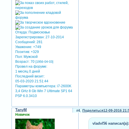
Откуда:
Подмосковье
Зарегистрирован
: 27-10-2014
Сообщений:
281
Уважение:
+749
Позитив:
+329
Пол:
Мужской
Возраст:
70
[1956-04-03]
Провел на форуме:
1 месяц 0 дней
Последний визит:
05-03-2020 21:51:44
Параметры компьютера:
i7-2600K
3,4 GHz 8 Gb Win 7 Ultimate SP1 64
PSP 6.0.3410
TanyM
4
Поделиться
12-09-2016 21:
Новичок
vladvl56 написал(а):