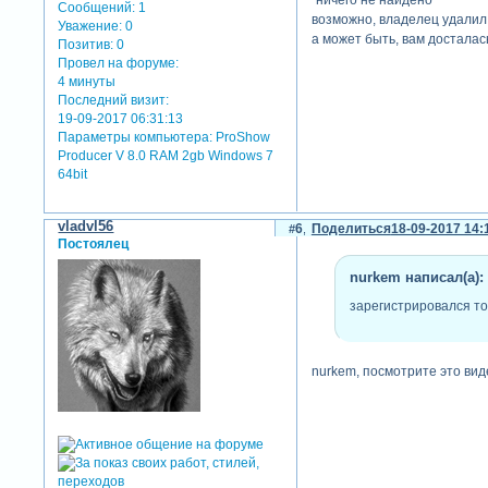
"ничего не найдено
Сообщений:
1
возможно, владелец удалил 
Уважение:
0
а может быть, вам досталась
Позитив:
0
Провел на форуме:
4 минуты
Последний визит:
19-09-2017 06:31:13
Параметры компьютера:
ProShow
Producer V 8.0 RAM 2gb Windows 7
64bit
vladvl56
6
Поделиться
18-09-2017 14:
Постоялец
nurkem написал(а):
зарегистрировался то
nurkem, посмотрите это виде