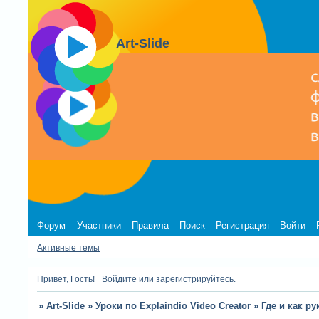
Art-Slide
Форум
Участники
Правила
Поиск
Регистрация
Войти
Активные темы
Привет, Гость!
Войдите
или
зарегистрируйтесь
.
»
Art-Slide
»
Уроки по Explaindio Video Creator
»
Где и как р