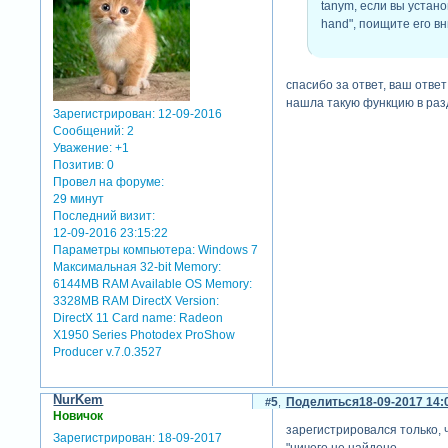
tanym, если вы устано
hand", поищите его в
спасибо за ответ, ваш ответ
нашла такую функцию в раз
Зарегистрирован
: 12-09-2016
Сообщений:
2
Уважение:
+1
Позитив:
0
Провел на форуме:
29 минут
Последний визит:
12-09-2016 23:15:22
Параметры компьютера:
Windows 7
Максимальная 32-bit Memory:
6144MB RAM Available OS Memory:
3328MB RAM DirectX Version:
DirectX 11 Card name: Radeon
X1950 Series Photodex ProShow
Producer v.7.0.3527
NurKem
5
Поделиться
18-09-2017 14:
Новичок
зарегистрировался только, 
Зарегистрирован
: 18-09-2017