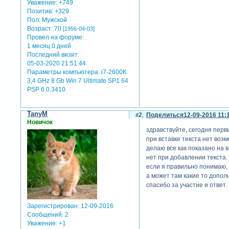
Уважение:
+749
Позитив:
+329
Пол:
Мужской
Возраст:
70
[1956-04-03]
Провел на форуме:
1 месяц 0 дней
Последний визит:
05-03-2020 21:51:44
Параметры компьютера:
i7-2600K
3,4 GHz 8 Gb Win 7 Ultimate SP1 64
PSP 6.0.3410
TanyM
2
Поделиться
12-09-2016 11:
Новичок
здравствуйте, сегодня перв
при вставке текста нет воз
делаю все как показано на 
нет при добавлении текста.
если я правильно понимаю, 
а может там какие то допол
спасибо за участие и ответ.
Зарегистрирован
: 12-09-2016
Сообщений:
2
Уважение:
+1