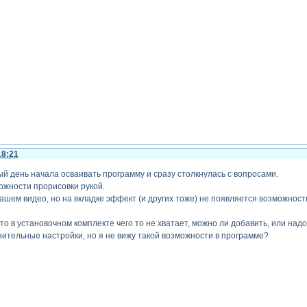
18:21
ый день начала осваивать программу и сразу столкнулась с вопросами.
можности прорисовки рукой.
вашем видео, но на вкладке эффект (и других тоже) не появляется возможност
то в установочном комплекте чего то не хватает, можно ли добавить, или на
нительные настройки, но я не вижу такой возможности в программе?