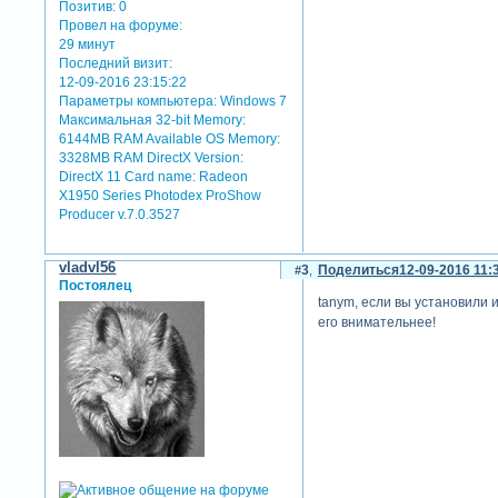
Позитив:
0
Провел на форуме:
29 минут
Последний визит:
12-09-2016 23:15:22
Параметры компьютера:
Windows 7
Максимальная 32-bit Memory:
6144MB RAM Available OS Memory:
3328MB RAM DirectX Version:
DirectX 11 Card name: Radeon
X1950 Series Photodex ProShow
Producer v.7.0.3527
vladvl56
3
Поделиться
12-09-2016 11:
Постоялец
tanym, если вы установили и
его внимательнее!