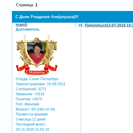
Страница:
1
С Днем Рождения Аля(алушка)!!!
mamlj
1
Поделиться
12-07-2016 14:
Долгожитель
Откуда:
Санкт-Петербург
Зарегистрирован
: 16-09-2011
Сообщений:
3273
Уважение:
+5916
Позитив:
+4075
Пол:
Женский
Возраст:
64
[1962-07-05]
Провел на форуме:
3 месяца 12 дней
Последний визит:
25-11-2020 11:01:10