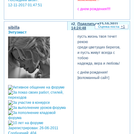
12-11-2017 01:47:51
с днем рождения!!!!
2
Поделиться
23-10-2011
+1
sibilla
14:24:48
Энтузиаст
пусть жизнь твоя течет
рекою
среди цветущих берегов,
и пусть живут всегда с
тобою
надежда, вера и любовь!
с днём рождения!
[взломанный сайт]
Зарегистрирован
: 26-06-2011
Сообщений:
404