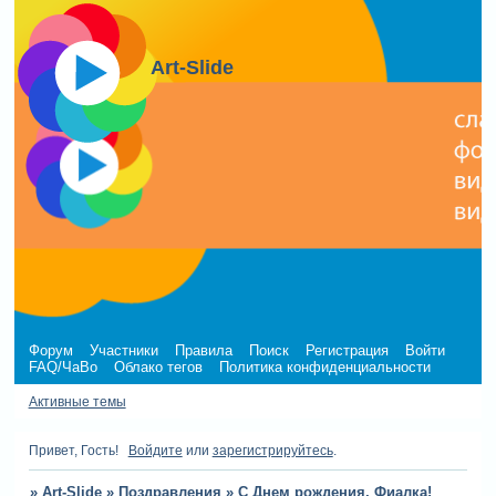
Art-Slide
Форум
Участники
Правила
Поиск
Регистрация
Войти
FAQ/ЧаВо
Облако тегов
Политика конфиденциальности
Активные темы
Привет, Гость!
Войдите
или
зарегистрируйтесь
.
»
Art-Slide
»
Поздравления
»
С Днем рождения, Фиалка!