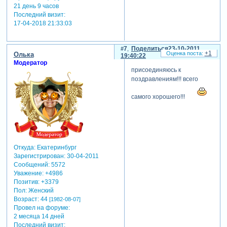
21 день 9 часов
Последний визит:
17-04-2018 21:33:03
7
Поделиться
23-10-2011
+1
Олька
19:40:22
Модератор
присоединяюсь к
поздравлениям!!! всего
самого хорошего!!!
Откуда:
Екатеринбург
Зарегистрирован
: 30-04-2011
Сообщений:
5572
Уважение:
+4986
Позитив:
+3379
Пол:
Женский
Возраст:
44
[1982-08-07]
Провел на форуме:
2 месяца 14 дней
Последний визит: