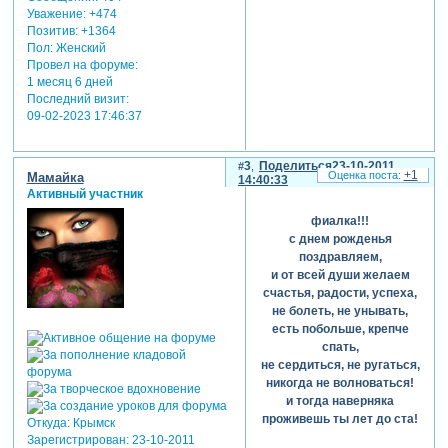
Уважение:
+474
Позитив:
+1364
Пол:
Женский
Провел на форуме:
1 месяц 6 дней
Последний визит:
09-02-2023 17:46:37
3
Поделиться
23-10-2011
+1
Мамайка
14:40:33
Активный участник
фиалка!!!
с днем рожденья
поздравляем,
и от всей души желаем
счастья, радости, успеха,
не болеть, не унывать,
есть побольше, крепче
спать,
не сердиться, не ругаться,
никогда не волноваться!
и тогда наверняка
проживешь ты лет до ста!
Откуда:
Крымск
Зарегистрирован
: 23-10-2011