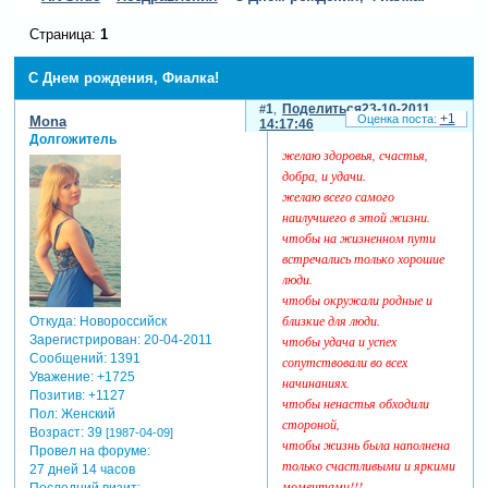
Страница:
1
С Днем рождения, Фиалка!
1
Поделиться
23-10-2011
+1
Mona
14:17:46
Долгожитель
желаю здоровья, счастья,
добра, и удачи.
желаю всего самого
наилучшего в этой жизни.
чтобы на жизненном пути
встречались только хорошие
люди.
чтобы окружали родные и
близкие для люди.
Откуда:
Новороссийск
Зарегистрирован
: 20-04-2011
чтобы удача и успех
Сообщений:
1391
сопутствовали во всех
Уважение:
+1725
начинаниях.
Позитив:
+1127
чтобы ненастья обходили
Пол:
Женский
стороной,
Возраст:
39
[1987-04-09]
чтобы жизнь была наполнена
Провел на форуме:
только счастливыми и яркими
27 дней 14 часов
моментами!!!
Последний визит: