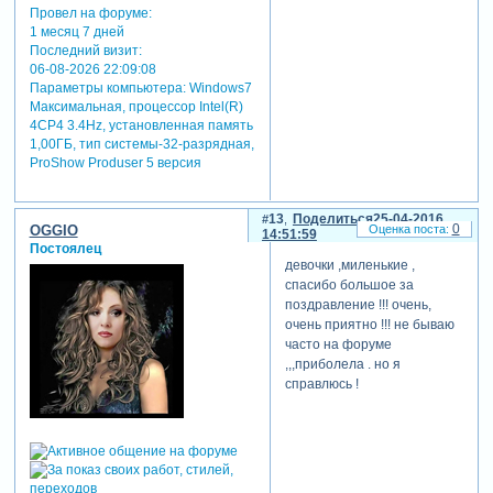
Провел на форуме:
1 месяц 7 дней
Последний визит:
06-08-2026 22:09:08
Параметры компьютера:
Windows7
Максимальная, процессор Intel(R)
4CP4 3.4Hz, установленная память
1,00ГБ, тип системы-32-разрядная,
ProShow Produser 5 версия
13
Поделиться
25-04-2016
0
OGGIO
14:51:59
Постоялец
девочки ,миленькие ,
спасибо большое за
поздравление !!! очень,
очень приятно !!! не бываю
часто на форуме
,,,приболела . но я
справлюсь !