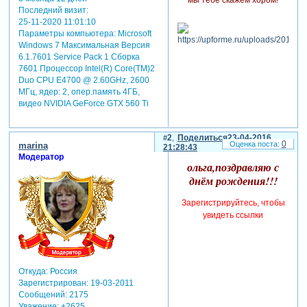
Последний визит:
25-11-2020 11:01:10
Параметры компьютера:
Microsoft
Windows 7 Максимальная Версия
6.1.7601 Service Pack 1 Сборка
7601 Процессор Intel(R) Core(TM)2
Duo CPU E4700 @ 2.60GHz, 2600
МГц, ядер: 2, опер.память 4ГБ,
видео NVIDIA GeForce GTX 560 Ti
2
Поделиться
23-04-2016
0
marina
21:28:43
Модератор
ольга,поздравляю с
днём рождения!!!
Зарегистрируйтесь, чтобы
увидеть ссылки
Откуда:
Россия
Зарегистрирован
: 19-03-2011
Сообщений:
2175
Уважение:
+2625