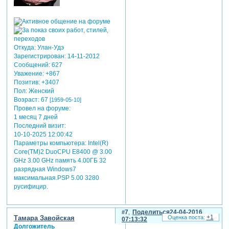
Откуда:
Улан-Удэ
Зарегистрирован
: 14-11-2012
Сообщений:
627
Уважение:
+867
Позитив:
+3407
Пол:
Женский
Возраст:
67
[1959-05-10]
Провел на форуме:
1 месяц 7 дней
Последний визит:
10-10-2025 12:00:42
Параметры компьютера:
Intel(R)
Core(TM)2 DuoCPU E8400 @ 3.00
GHz 3.00 GHz память 4.00ГБ 32
разрядная Windows7
максимальная.PSP 5.00 3280
русифицир.
7
Поделиться
24-04-2016
+1
Тамара Завойская
07:13:32
Долгожитель