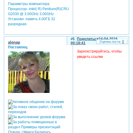
Параметры компьютера:
Процессор- intel( R) Pentium(R)CRU
G2030 @ 3.00GHz 3.00GHz
Установл. память 4.00ГБ 32
разрядная.
5
Поделиться
24-04-2016
0
alenap
00:18:41
Постоялец
Зарегистрируйтесь, чтобы
увидеть ссылки
Откуда:
г.Минск,Беларусь