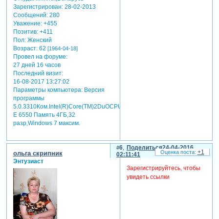
Зарегистрирован
: 28-02-2013
Сообщений:
280
Уважение:
+455
Позитив:
+411
Пол:
Женский
Возраст:
62
[1964-04-18]
Провел на форуме:
27 дней 16 часов
Последний визит:
16-08-2017 13:27:02
Параметры компьютера:
Версия
программы
5.0.3310Ком.Intel(R)Core(TM)2DuOCPU
E 6550 Память 4ГБ,32
разр,Windows 7 максим.
6
Поделиться
24-04-2016
+1
ольга скрипник
02:11:41
Энтузиаст
Зарегистрируйтесь, чтобы
увидеть ссылки