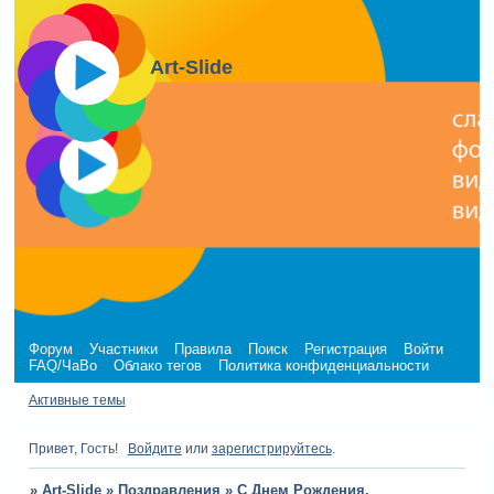
Art-Slide
Форум
Участники
Правила
Поиск
Регистрация
Войти
FAQ/ЧаВо
Облако тегов
Политика конфиденциальности
Активные темы
Привет, Гость!
Войдите
или
зарегистрируйтесь
.
»
Art-Slide
»
Поздравления
»
С Днем Рождения,