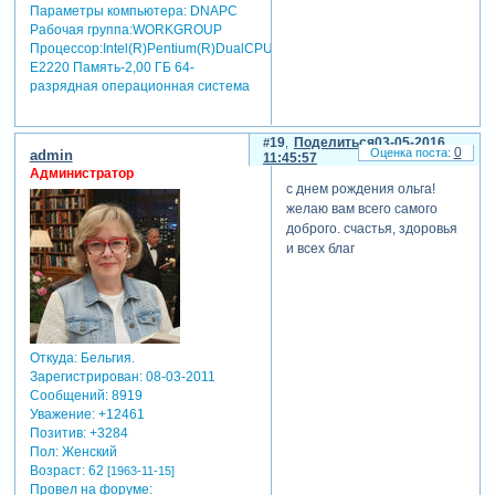
Параметры компьютера:
DNAPC
Рабочая группа:WORKGROUP
Процессор:Intel(R)Pentium(R)DualCPU
E2220 Память-2,00 ГБ 64-
разрядная операционная система
19
Поделиться
03-05-2016
0
admin
11:45:57
Администратор
с днем рождения ольга!
желаю вам всего самого
доброго. счастья, здоровья
и всех благ
Откуда:
Бельгия.
Зарегистрирован
: 08-03-2011
Сообщений:
8919
Уважение:
+12461
Позитив:
+3284
Пол:
Женский
Возраст:
62
[1963-11-15]
Провел на форуме: