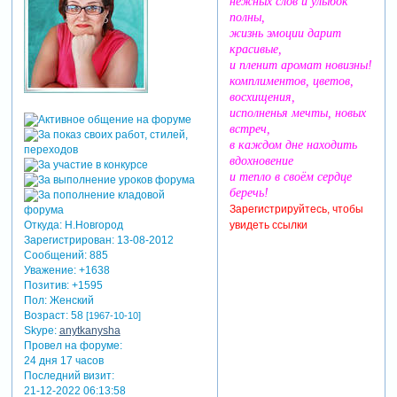
нежных слов и улыбок
полны,
жизнь эмоции дарит
красивые,
и пленит аромат новизны!
комплиментов, цветов,
восхищения,
исполненья мечты, новых
встреч,
в каждом дне находить
вдохновение
и тепло в своём сердце
беречь!
Зарегистрируйтесь, чтобы
увидеть ссылки
Откуда:
Н.Новгород
Зарегистрирован
: 13-08-2012
Сообщений:
885
Уважение:
+1638
Позитив:
+1595
Пол:
Женский
Возраст:
58
[1967-10-10]
Skype:
anytkanysha
Провел на форуме:
24 дня 17 часов
Последний визит:
21-12-2022 06:13:58