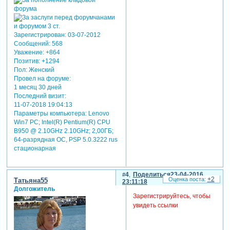
Зарегистрирован
: 03-07-2012
Сообщений:
568
Уважение:
+864
Позитив:
+1294
Пол:
Женский
Провел на форуме:
1 месяц 30 дней
Последний визит:
11-07-2018 19:04:13
Параметры компьютера:
Lenovo
Win7 PC; Intel(R) Pentium(R) CPU
B950 @ 2.10GHz 2.10GHz; 2,00ГБ;
64-разрядная ОС, PSP 5.0.3222 rus
стационарная
4
Поделиться
23-04-2016
+2
Татьяна55
23:11:18
Долгожитель
Зарегистрируйтесь, чтобы
увидеть ссылки