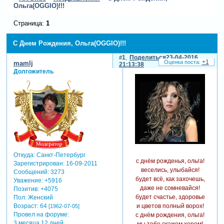
Ольга(OGGIO)!!!
Страница:
1
С Днем Рождения, Ольга(OGGIO)!!!
1
Поделиться
23-04-2016
+1
mamlj
21:13:38
Долгожитель
Откуда:
Санкт-Петербург
с днём рожденья, ольга!
Зарегистрирован
: 16-09-2011
веселись, улыбайся!
Сообщений:
3273
будет всё, как захочешь,
Уважение:
+5916
даже не сомневайся!
Позитив:
+4075
будет счастье, здоровье
Пол:
Женский
и цветов полный ворох!
Возраст:
64
[1962-07-05]
Провел на форуме:
с днём рождения, ольга!
3 месяца 12 дней
мы тебе скажем хором!