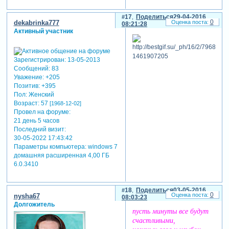
17
Поделиться
29-04-2016
0
dekabrinka777
08:21:28
Активный участник
Зарегистрирован
: 13-05-2013
Сообщений:
83
Уважение:
+205
Позитив:
+395
Пол:
Женский
Возраст:
57
[1968-12-02]
Провел на форуме:
21 день 5 часов
Последний визит:
30-05-2022 17:43:42
Параметры компьютера:
windows 7
домашняя расширенная 4,00 ГБ
6.0.3410
18
Поделиться
03-05-2016
0
nysha67
08:03:23
Долгожитель
пусть минуты все будут
счастливыми,