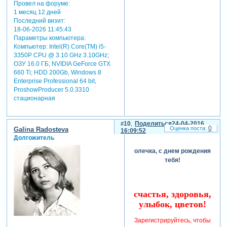
Провел на форуме:
1 месяц 12 дней
Последний визит:
18-06-2026 11:45:43
Параметры компьютера:
Компьютер: Intel(R) Core(TM) i5-
3350P CPU @ 3.10 GHz 3.10GHz;
ОЗУ 16.0 ГБ; NVIDIA GeForce GTX
660 Ti; HDD 200Gb, Windows 8
Enterprise Professional 64 bit,
ProshowProducer 5.0.3310
стационарная
10
Поделиться
24-04-2016
0
Galina Radosteva
16:09:52
Долгожитель
олечка, с днем рождения
тебя!
счастья, здоровья,
улыбок, цветов!
Зарегистрируйтесь, чтобы