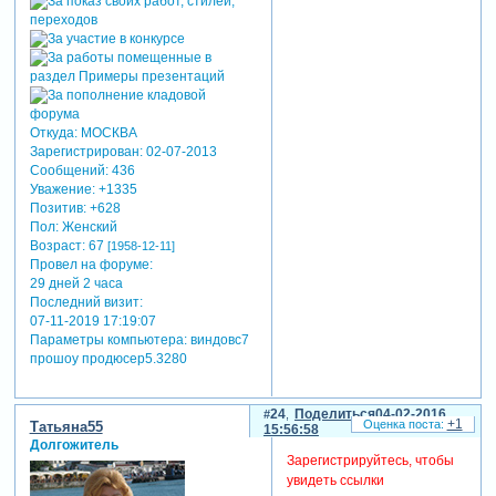
Откуда:
МОСКВА
Зарегистрирован
: 02-07-2013
Сообщений:
436
Уважение:
+1335
Позитив:
+628
Пол:
Женский
Возраст:
67
[1958-12-11]
Провел на форуме:
29 дней 2 часа
Последний визит:
07-11-2019 17:19:07
Параметры компьютера:
виндовс7
прошоу продюсер5.3280
24
Поделиться
04-02-2016
+1
Татьяна55
15:56:58
Долгожитель
Зарегистрируйтесь, чтобы
увидеть ссылки