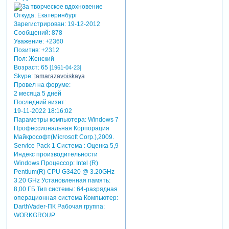
Откуда:
Екатеринбург
Зарегистрирован
: 19-12-2012
Сообщений:
878
Уважение:
+2360
Позитив:
+2312
Пол:
Женский
Возраст:
65
[1961-04-23]
Skype:
tamarazavoiskaya
Провел на форуме:
2 месяца 5 дней
Последний визит:
19-11-2022 18:16:02
Параметры компьютера:
Windows 7
Профессиональная Корпорация
Майкрософт(Microsoft Corp.),2009.
Service Pack 1 Система : Оценка 5,9
Индекс производительности
Windows Процессор: Intel (R)
Pentium(R) CPU G3420 @ 3.20GHz
3.20 GHz Установленная память:
8,00 ГБ Тип системы: 64-разрядная
операционная система Компьютер:
DarthVader-ПК Рабочая группа:
WORKGROUP