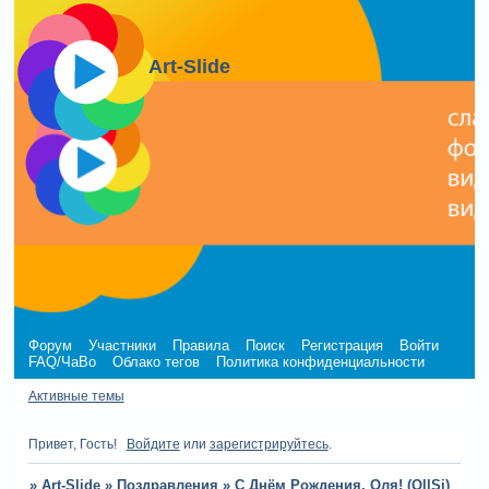
Art-Slide
Форум
Участники
Правила
Поиск
Регистрация
Войти
FAQ/ЧаВо
Облако тегов
Политика конфиденциальности
Активные темы
Привет, Гость!
Войдите
или
зарегистрируйтесь
.
»
Art-Slide
»
Поздравления
»
С Днём Рождения, Оля! (OllSi)