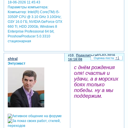
18-06-2026 11:45:43
Параметры компьютера:
Компьютер: Intel(R) Core(TM) i5-
3350P CPU @ 3.10 GHz 3.10GHz;
ОЗУ 16.0 ГБ; NVIDIA GeForce GTX
660 Ti; HDD 200Gb, Windows 8
Enterprise Professional 64 bit,
ProshowProducer 5.0.3310
стационарная
10
Поделиться
03-02-2016
+1
shtral
16:18:08
Энтузиаст
с днём рождения
оля! счастья и
удачи, а в морских
боях только
победы. ну а мы
поддержим.