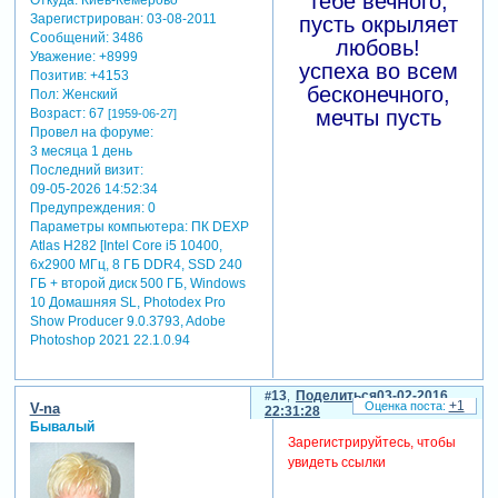
тебе вечного,
обращены
Зарегистрирован
: 03-08-2011
пусть окрыляет
восторженные лица.
Сообщений:
3486
любовь!
гирлянды, ленты и
Уважение:
+8999
успеха во всем
цветы сверкают в
Позитив:
+4153
бесконечного,
честь тебя,
Пол:
Женский
Возраст:
67
мечты пусть
[1959-06-27]
тебя твоя команда
Провел на форуме:
ждет, волнуясь и
сбываются
3 месяца 1 день
любя!
вновь!
Последний визит:
гармонии,
09-05-2026 14:52:34
Зарегистрируйтесь, чтобы
радуги, радости,
Предупреждения:
0
увидеть ссылки
Параметры компьютера:
ПК DEXP
и быта со вкусом
Atlas H282 [Intel Core i5 10400,
Зарегистрируйтесь, чтобы
лишь сладости!
6x2900 МГц, 8 ГБ DDR4, SSD 240
увидеть ссылки
ГБ + второй диск 500 ГБ, Windows
10 Домашняя SL, Photodex Pro
Show Producer 9.0.3793, Adobe
Photoshop 2021 22.1.0.94
13
Поделиться
03-02-2016
+1
V-na
22:31:28
Бывалый
Зарегистрируйтесь, чтобы
увидеть ссылки