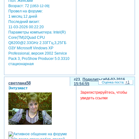
Пол:
Женский
Возраст:
72
[1953-12-09]
Провел на форуме:
1 месяц 12 дней
Последний визит:
11-03-2026 00:22:20
Параметры компьютера:
Intel(R)
Core(TM)2Quad CPU
Q8200@2.33GHz 2.33ГГц,3,25ГБ
ОЗУ Microsoft Vindows XP
Professional, версия 2002 Service
Pack 3, ProShow Producer 5.0.3310
стационарная
23
Поделиться
04-02-2016
+1
светлана58
15:54:55
Энтузиаст
Зарегистрируйтесь, чтобы
увидеть ссылки