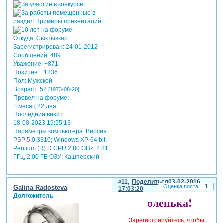
Откуда:
Сыктывкар
Зарегистрирован
: 24-01-2012
Сообщений:
489
Уважение:
+871
Позитив:
+1236
Пол:
Мужской
Возраст:
52
[1973-08-20]
Провел на форуме:
1 месяц 22 дня
Последний визит:
18-08-2023 19:55:13
Параметры компьютера:
Версия
PSP 5.0.3310; Windows XP-64 bit;
Pentium (R) D CPU 2.80 GHz; 2.81
ГГц, 2,00 ГБ ОЗУ; Кашперский
11
Поделиться
03-02-2016
+1
Galina Radosteva
17:03:20
Долгожитель
оленька!
Зарегистрируйтесь, чтобы