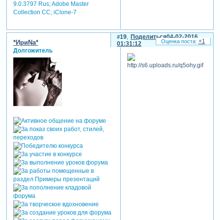
9.0.3797 Rus; Adobe Master
Collection СС; iClone-7
19
Поделиться
04-02-2016
+1
*ИриNа*
01:31:12
Долгожитель