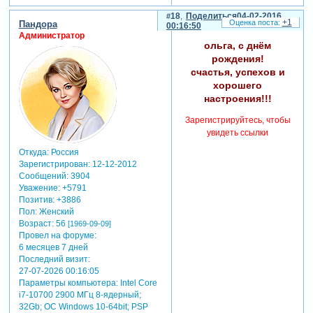
18
Поделиться
04-02-2016
+1
Пандора
00:16:50
Администратор
ольга, с днём
рождения!
счастья, успехов и
хорошего
настроения!!!
Зарегистрируйтесь, чтобы
увидеть ссылки
Откуда:
Россия
Зарегистрирован
: 12-12-2012
Сообщений:
3904
Уважение:
+5791
Позитив:
+3886
Пол:
Женский
Возраст:
56
[1969-09-09]
Провел на форуме:
6 месяцев 7 дней
Последний визит:
27-07-2026 00:16:05
Параметры компьютера:
Intel Core
i7-10700 2900 МГц 8-ядерный;
32Gb; ОС Windows 10-64bit; PSP