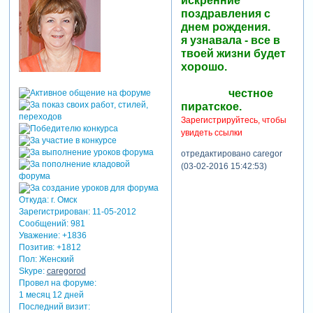
искренние
поздравления с
днем рождения.
я узнавала - все в
твоей жизни будет
хорошо.
честное
пиратское.
Зарегистрируйтесь, чтобы
увидеть ссылки
отредактировано caregor
(03-02-2016 15:42:53)
Откуда:
г. Омск
Зарегистрирован
: 11-05-2012
Сообщений:
981
Уважение:
+1836
Позитив:
+1812
Пол:
Женский
Skype:
caregorod
Провел на форуме:
1 месяц 12 дней
Последний визит: