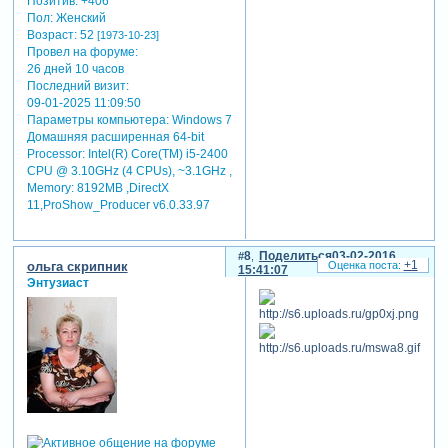
Позитив:
+406
Пол:
Женский
Возраст:
52
[1973-10-23]
Провел на форуме:
26 дней 10 часов
Последний визит:
09-01-2025 11:09:50
Параметры компьютера:
Windows 7
Домашняя расширенная 64-bit
Processor: Intel(R) Core(TM) i5-2400
CPU @ 3.10GHz (4 CPUs), ~3.1GHz ,
Memory: 8192MB ,DirectX
11,ProShow_Producer v6.0.33.97
8
Поделиться
03-02-2016
+1
ольга скрипник
15:41:07
Энтузиаст