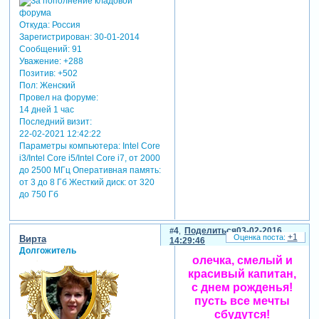
Откуда:
Россия
Зарегистрирован
: 30-01-2014
Сообщений:
91
Уважение:
+288
Позитив:
+502
Пол:
Женский
Провел на форуме:
14 дней 1 час
Последний визит:
22-02-2021 12:42:22
Параметры компьютера:
Intel Core
i3/Intel Core i5/Intel Core i7, от 2000
до 2500 МГц Оперативная память:
от 3 до 8 Гб Жесткий диск: от 320
до 750 Гб
4
Поделиться
03-02-2016
+1
Вирта
14:29:46
Долгожитель
олечка, смелый и
красивый капитан,
с днем рожденья!
пусть все мечты
сбудутся!