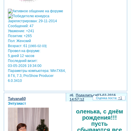
Зарегистрирован
: 29-11-2014
Сообщений:
47
Уважение:
+241
Позитив:
+265
Пол:
Женский
Возраст:
61
[1965-02-03]
Провел на форуме:
5 дней 12 часов
Последний визит:
03-05-2026 19:34:00
Параметры компьютера:
Win7Х64,
8 Гб, 7.3, ProShow Producer
6.0.3410
6
Поделиться
03-02-2016
+1
Tatyana60
14:57:12
Энтузиаст
оленька, с днём
рождения!!!
пусть
сбываются все