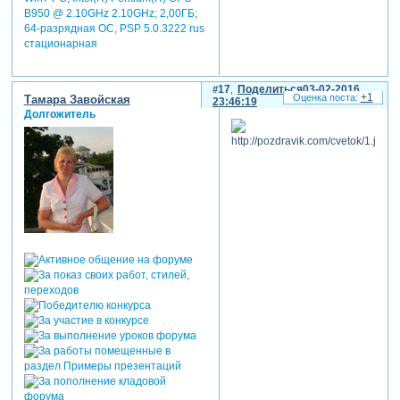
B950 @ 2.10GHz 2.10GHz; 2,00ГБ;
64-разрядная ОС, PSP 5.0.3222 rus
стационарная
17
Поделиться
03-02-2016
+1
Тамара Завойская
23:46:19
Долгожитель