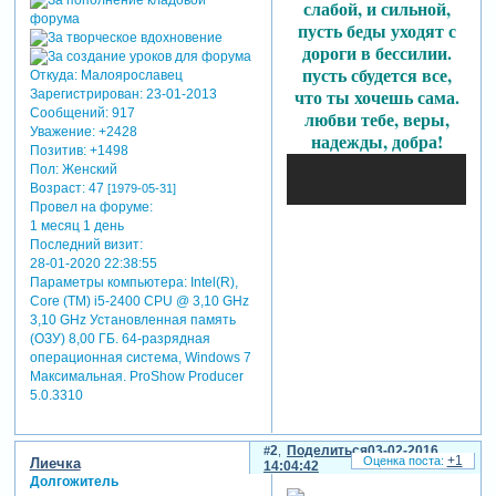
слабой, и сильной,
пусть беды уходят с
дороги в бессилии.
пусть сбудется все,
Откуда:
Малоярославец
что ты хочешь сама.
Зарегистрирован
: 23-01-2013
Сообщений:
917
любви тебе, веры,
Уважение:
+2428
надежды, добра!
Позитив:
+1498
Пол:
Женский
Возраст:
47
[1979-05-31]
Провел на форуме:
1 месяц 1 день
Последний визит:
28-01-2020 22:38:55
Параметры компьютера:
Intel(R),
Core (TM) i5-2400 CPU @ 3,10 GHz
3,10 GHz Установленная память
(ОЗУ) 8,00 ГБ. 64-разрядная
операционная система, Windows 7
Максимальная. ProShow Producer
5.0.3310
2
Поделиться
03-02-2016
+1
Лиечка
14:04:42
Долгожитель