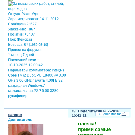
Откуда:
Улан-Удэ
Зарегистрирован
: 14-11-2012
Сообщений:
627
Уважение:
+867
Позитив:
+3407
Пол:
Женский
Возраст:
67
[1959-05-10]
Провел на форуме:
1 месяц 7 дней
Последний визит:
10-10-2025 12:00:42
Параметры компьютера:
Intel(R)
Core(TM)2 DuoCPU E8400 @ 3.00
GHz 3.00 GHz память 4.00ГБ 32
разрядная Windows7
максимальная.PSP 5.00 3280
русифицир.
9
Поделиться
03-02-2016
+1
caregor
15:42:11
Долгожитель
олечка!
прими самые