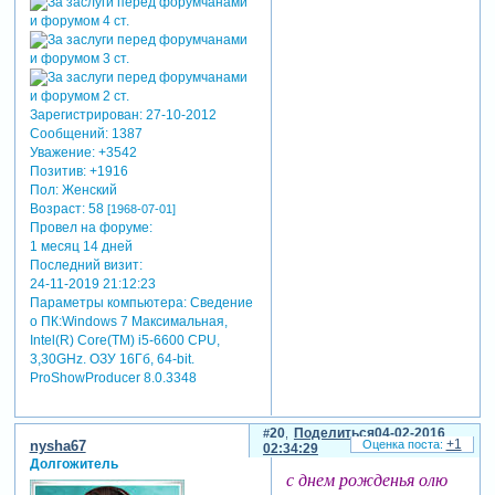
Зарегистрирован
: 27-10-2012
Сообщений:
1387
Уважение:
+3542
Позитив:
+1916
Пол:
Женский
Возраст:
58
[1968-07-01]
Провел на форуме:
1 месяц 14 дней
Последний визит:
24-11-2019 21:12:23
Параметры компьютера:
Сведение
о ПК:Windows 7 Максимальная,
Intel(R) Core(TM) i5-6600 CPU,
3,30GHz. ОЗУ 16Гб, 64-bit.
ProShowProducer 8.0.3348
20
Поделиться
04-02-2016
+1
nysha67
02:34:29
Долгожитель
с днем рожденья олю