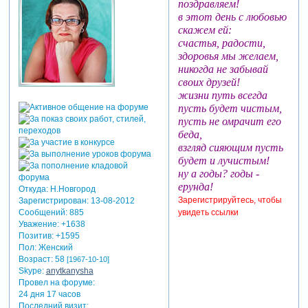
поздравляем!
в этот день с любовью
скажем ей:
счастья, радости,
здоровья мы желаем,
никогда не забывай
своих друзей!
жизни путь всегда
пусть будет чистым,
пусть не омрачит его
беда,
взгляд сияющим пусть
будет и лучистым!
ну а годы? годы -
ерунда!
Откуда:
Н.Новгород
Зарегистрируйтесь, чтобы
Зарегистрирован
: 13-08-2012
увидеть ссылки
Сообщений:
885
Уважение:
+1638
Позитив:
+1595
Пол:
Женский
Возраст:
58
[1967-10-10]
Skype:
anytkanysha
Провел на форуме:
24 дня 17 часов
Последний визит: