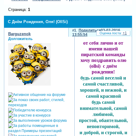
Страница:
1
С Днём Рождения, Оля! (OllSi)
1
Поделиться
03-02-2016
+1
Barguzenok
13:55:54
Долгожитель
от себя лично и от
имени нашей
пиратской команды
хочу поздравить олю
(ollsi) с днём
рождения!
будь самой веселой и
самой счастливой,
хорошей, и нежной, и
самой красивой
будь самой
внимательной, самой
любимой,
простой, обаятельной,
неповторимой,
и доброй, и строгой, и