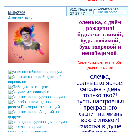
увидеть ссылки
где-то там, далеко,
12
Поделиться
03-02-2016
+1
Nelly2706
17:27:47
бирюзовые волны.
Долгожитель
оленька, с днём
где-то там, далеко,
рождения!
ярко-алый закат.
будь счастливой,
где-то там, далеко,
будь любимой,
паруса ветром
будь здоровой и
полны,
непобедимой!
где-то там, далеко,
даже черт нам не
Зарегистрируйтесь, чтобы
брат....
увидеть ссылки
ты-наш веселый
олечка,
капитан, так
солнышко ясное!
принимай парад!
сегодня - день
в твой день- салют,
только твой!
и вьется флаг и
пусть настроенья
трубачи гремят;
прекрасного
тебе букеты и
хватит на жизнь
венки, к тебе народ
всю с лихвой!
теснится,
счастья в душе
к тебе везде
Откуда:
Киев-Кемерово