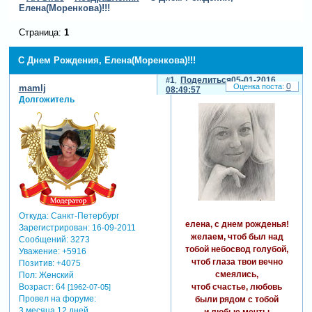
Елена(Моренкова)!!!
Страница:
1
С Днем Рождения, Елена(Моренкова)!!!
1
Поделиться
05-01-2016
0
mamlj
08:49:57
Долгожитель
Откуда:
Санкт-Петербург
елена, с днем рожденья!
Зарегистрирован
: 16-09-2011
желаем, чтоб был над
Сообщений:
3273
тобой небосвод голубой,
Уважение:
+5916
чтоб глаза твои вечно
Позитив:
+4075
смеялись,
Пол:
Женский
чтоб счастье, любовь
Возраст:
64
[1962-07-05]
Провел на форуме:
были рядом с тобой
3 месяца 12 дней
и любые мечты