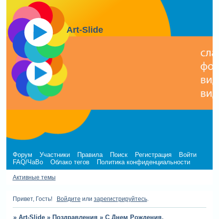
Art-Slide
Форум
Участники
Правила
Поиск
Регистрация
Войти
FAQ/ЧаВо
Облако тегов
Политика конфиденциальности
Активные темы
Привет, Гость!
Войдите
или
зарегистрируйтесь
.
»
Art-Slide
»
Поздравления
»
С Днем Рождения,