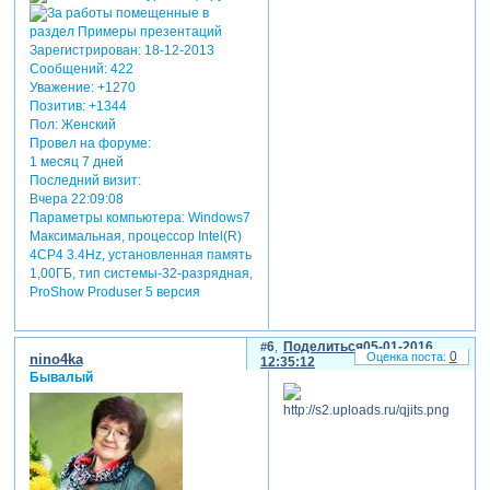
Зарегистрирован
: 18-12-2013
Сообщений:
422
Уважение:
+1270
Позитив:
+1344
Пол:
Женский
Провел на форуме:
1 месяц 7 дней
Последний визит:
Вчера 22:09:08
Параметры компьютера:
Windows7
Максимальная, процессор Intel(R)
4CP4 3.4Hz, установленная память
1,00ГБ, тип системы-32-разрядная,
ProShow Produser 5 версия
6
Поделиться
05-01-2016
0
nino4ka
12:35:12
Бывалый