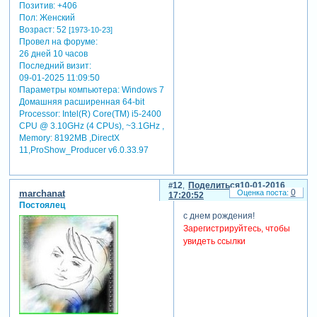
Позитив:
+406
Пол:
Женский
Возраст:
52
[1973-10-23]
Провел на форуме:
26 дней 10 часов
Последний визит:
09-01-2025 11:09:50
Параметры компьютера:
Windows 7
Домашняя расширенная 64-bit
Processor: Intel(R) Core(TM) i5-2400
CPU @ 3.10GHz (4 CPUs), ~3.1GHz ,
Memory: 8192MB ,DirectX
11,ProShow_Producer v6.0.33.97
12
Поделиться
10-01-2016
0
marchanat
17:20:52
Постоялец
с днем рождения!
Зарегистрируйтесь, чтобы
увидеть ссылки