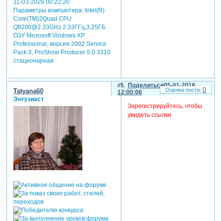
11-03-2026 00:22:20
Параметры компьютера:
Intel(R)
Core(TM)2Quad CPU
Q8200@2.33GHz 2.33ГГц,3,25ГБ
ОЗУ Microsoft Vindows XP
Professional, версия 2002 Service
Pack 3, ProShow Producer 5.0.3310
стационарная
5
Поделиться
05-01-2016
0
Tatyana60
12:00:06
Энтузиаст
Зарегистрируйтесь, чтобы
увидеть ссылки