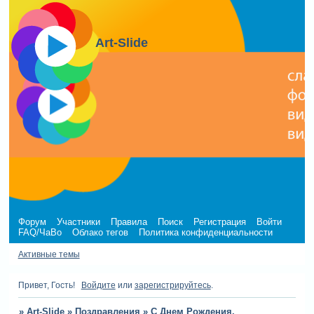
Art-Slide
Форум
Участники
Правила
Поиск
Регистрация
Войти
FAQ/ЧаВо
Облако тегов
Политика конфиденциальности
Активные темы
Привет, Гость!
Войдите
или
зарегистрируйтесь
.
»
Art-Slide
»
Поздравления
»
С Днем Рождения,