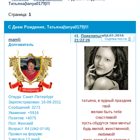
Татьяна(tanya0179)!!!
Страница:
1
С Днем Рождения, Татьяна(tanya0179)!!!
1
Поделиться
04-01-2016
0
mamlj
21:22:26
Долгожитель
Откуда:
Санкт-Петербург
татьяна, в чудный праздник
Зарегистрирован
: 16-09-2011
твой
Сообщений:
3273
желаю быть тебе
Уважение:
+5916
счастливой!
Позитив:
+4075
пусть сбудутся твои мечты!
Пол:
Женский
будь милой, женственной,
Возраст:
64
[1962-07-05]
Провел на форуме:
любимой!
3 месяца 12 дней
пусть каждый за здоровье