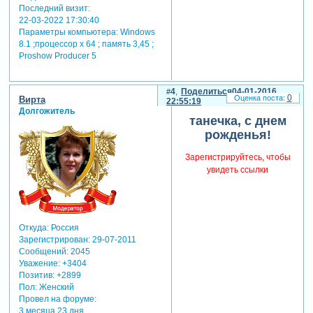
Последний визит:
22-03-2022 17:30:40
Параметры компьютера:
Windows
8.1 ;процессор х 64 ; память 3,45 ;
Proshow Producer 5
4
Поделиться
04-01-2016
0
Вирта
22:55:19
Долгожитель
танечка, с днем
рожденья!
Зарегистрируйтесь, чтобы
увидеть ссылки
Откуда:
Россия
Зарегистрирован
: 29-07-2011
Сообщений:
2045
Уважение:
+3404
Позитив:
+2899
Пол:
Женский
Провел на форуме:
3 месяца 23 дня