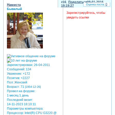
16
Поделиться
09-01-2016
0
Намиста
19:19:27
Бывалый
Зарегистрируйтесь, чтобы
увидеть ссылки
Зарегистрирован
: 26-04-2011
Сообщений:
134
Уважение:
+172
Позитив:
+2227
Пол:
Женский
Возраст:
71
[1954-12-26]
Провел на форуме:
1 месяц 1 день
Последний визит:
14-11-2023 18:10:11
Параметры компьютера:
Процессор: Intel(R) CPU G3220 @