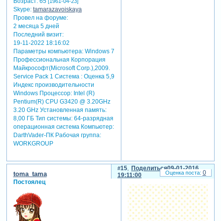
Возраст:
65
[1961-04-23]
Skype:
tamarazavoiskaya
Провел на форуме:
2 месяца 5 дней
Последний визит:
19-11-2022 18:16:02
Параметры компьютера:
Windows 7
Профессиональная Корпорация
Майкрософт(Microsoft Corp.),2009.
Service Pack 1 Система : Оценка 5,9
Индекс производительности
Windows Процессор: Intel (R)
Pentium(R) CPU G3420 @ 3.20GHz
3.20 GHz Установленная память:
8,00 ГБ Тип системы: 64-разрядная
операционная система Компьютер:
DarthVader-ПК Рабочая группа:
WORKGROUP
15
Поделиться
09-01-2016
0
toma_tama
19:11:00
Постоялец