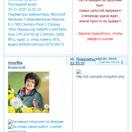
Последний визит:
пьет,
25-11-2020 11:01:10
семья заботой окружает!
Параметры компьютера:
Microsoft
а впереди удача ждет,
Windows 7 Максимальная Версия
иначе просто не бывает!
6.1.7601 Service Pack 1 Сборка
7601 Процессор Intel(R) Core(TM)2
Зарегистрируйтесь, чтобы
Duo CPU E4700 @ 2.60GHz, 2600
увидеть ссылки
МГц, ядер: 2, опер.память 4ГБ,
видео NVIDIA GeForce GTX 560 Ti
2
Поделиться
04-01-2016
0
nino4ka
22:33:37
Бывалый