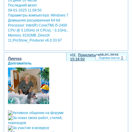
26 дней 10 часов
Последний визит:
09-01-2025 11:09:50
Параметры компьютера:
Windows 7
Домашняя расширенная 64-bit
Processor: Intel(R) Core(TM) i5-2400
CPU @ 3.10GHz (4 CPUs), ~3.1GHz ,
Memory: 8192MB ,DirectX
11,ProShow_Producer v6.0.33.97
11
Поделиться
08-01-2016
0
Лиечка
15:16:02
Долгожитель