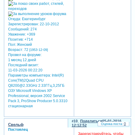
Откуда:
Екатеринбург
Зарегистрирован
: 22-10-2012
Сообщений:
274
Уважение:
+369
Позитив:
+714
Пол:
Женский
Возраст:
72
[1953-12-09]
Провел на форуме:
1 месяц 12 дней
Последний визит:
11-03-2026 00:22:20
Параметры компьютера:
Intel(R)
Core(TM)2Quad CPU
Q8200@2.33GHz 2.33ГГц,3,25ГБ
ОЗУ Microsoft Vindows XP
Professional, версия 2002 Service
Pack 3, ProShow Producer 5.0.3310
стационарная
10
Поделиться
05-01-2016
0
Свельф
12:12:52
Постоялец
Зарегистрируйтесь, чтобы