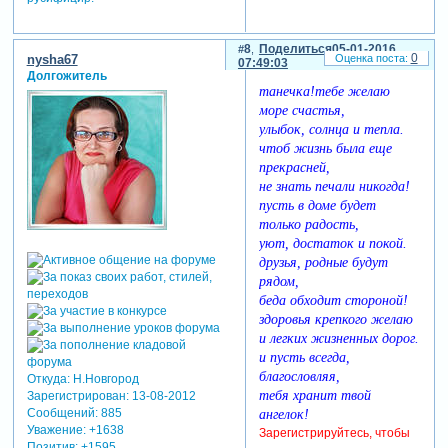
8
Поделиться
05-01-2016
0
nysha67
07:49:03
Долгожитель
танечка!тебе желаю
море счастья,
улыбок, солнца и тепла.
чтоб жизнь была еще
прекрасней,
не знать печали никогда!
пусть в доме будет
только радость,
уют, достаток и покой.
друзья, родные будут
рядом,
беда обходит стороной!
здоровья крепкого желаю
и легких жизненных дорог.
и пусть всегда,
благословляя,
Откуда:
Н.Новгород
тебя хранит твой
Зарегистрирован
: 13-08-2012
Сообщений:
885
ангелок!
Уважение:
+1638
Зарегистрируйтесь, чтобы
Позитив:
+1595