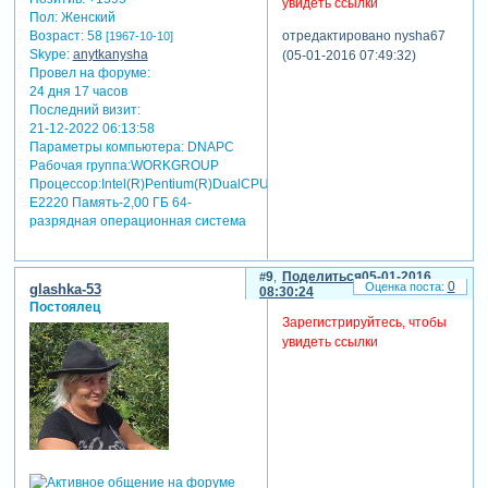
увидеть ссылки
Пол:
Женский
отредактировано nysha67
Возраст:
58
[1967-10-10]
Skype:
anytkanysha
(05-01-2016 07:49:32)
Провел на форуме:
24 дня 17 часов
Последний визит:
21-12-2022 06:13:58
Параметры компьютера:
DNAPC
Рабочая группа:WORKGROUP
Процессор:Intel(R)Pentium(R)DualCPU
E2220 Память-2,00 ГБ 64-
разрядная операционная система
9
Поделиться
05-01-2016
0
glashka-53
08:30:24
Постоялец
Зарегистрируйтесь, чтобы
увидеть ссылки