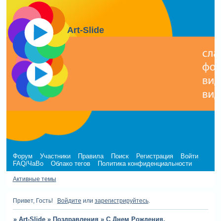
Art-Slide
Форум
Участники
Правила
Поиск
Регистрация
Войти
FAQ/ЧаВо
Облако тегов
Политика конфиденциальности
Активные темы
Привет, Гость!
Войдите
или
зарегистрируйтесь
.
»
Art-Slide
»
Поздравления
»
С Днем Рождения,