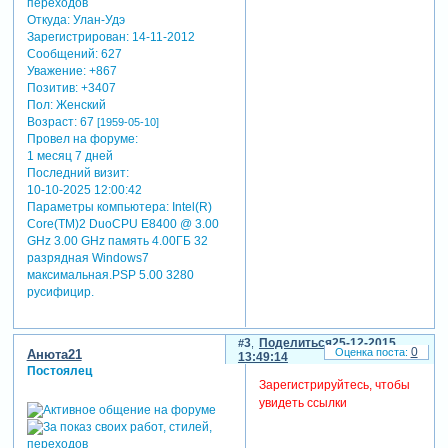
Откуда:
Улан-Удэ
Зарегистрирован
: 14-11-2012
Сообщений:
627
Уважение:
+867
Позитив:
+3407
Пол:
Женский
Возраст:
67
[1959-05-10]
Провел на форуме:
1 месяц 7 дней
Последний визит:
10-10-2025 12:00:42
Параметры компьютера:
Intel(R)
Core(TM)2 DuoCPU E8400 @ 3.00
GHz 3.00 GHz память 4.00ГБ 32
разрядная Windows7
максимальная.PSP 5.00 3280
русифицир.
3
Поделиться
25-12-2015
0
Анюта21
13:49:14
Постоялец
Зарегистрируйтесь, чтобы
увидеть ссылки