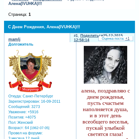
Алена(IVUHKA)!!!
Страница:
1
С Днем Рождения, Алена(IVUHKA)!!!
1
Поделиться
25-12-2015
+1
mamlj
12:58:14
Долгожитель
алена, поздравляю с
днем рожденья,
Откуда:
Санкт-Петербург
Зарегистрирован
: 16-09-2011
пусть счастьем
Сообщений:
3273
наполняется душа,
Уважение:
+5916
и в этот день
Позитив:
+4075
всеобщего веселья,
Пол:
Женский
пускай улыбкой
Возраст:
64
[1962-07-05]
светятся глаза!
Провел на форуме:
3 месяца 12 дней