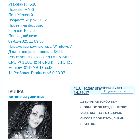
Уважение:
+636
Позитив:
+406
Пол:
Женский
Возраст:
52
[1973-10-23]
Провел на форуме:
26 дней 10 часов
Последний визит:
09-01-2025 11:09:50
Параметры компьютера:
Windows 7
Домашняя расширенная 64-bit
Processor: Intel(R) Core(TM) i5-2400
CPU @ 3.10GHz (4 CPUs), ~3.1GHz ,
Memory: 8192MB ,DirectX
11,ProShow_Producer v6.0.33.97
13
Поделиться
11-01-2016
0
IVUHKA
14:29:17
Активный участник
девочки спасибо вам
огромное за поздравления.
уезжала, только сейчас
смогла прочитать, очень
приятно!