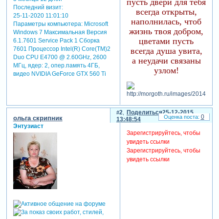
пусть двери для тебя
Последний визит:
всегда открыты,
25-11-2020 11:01:10
наполнилась, чтоб
Параметры компьютера:
Microsoft
жизнь твоя добром,
Windows 7 Максимальная Версия
цветами пусть
6.1.7601 Service Pack 1 Сборка
7601 Процессор Intel(R) Core(TM)2
всегда душа увита,
Duo CPU E4700 @ 2.60GHz, 2600
а неудачи связаны
МГц, ядер: 2, опер.память 4ГБ,
узлом!
видео NVIDIA GeForce GTX 560 Ti
2
Поделиться
25-12-2015
0
ольга скрипник
13:48:54
Энтузиаст
Зарегистрируйтесь, чтобы
увидеть ссылки
Зарегистрируйтесь, чтобы
увидеть ссылки