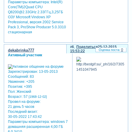
Параметры компьютера:
Intel(R)
Core(TM)2Quad CPU
Q8200@2.33GHz 2.33ГГц,3,25ГБ
ОЗУ Microsoft Vindows XP
Professional, версия 2002 Service
Pack 3, ProShow Producer 5.0.3310
стационарная
6
Поделиться
25-12-2015
0
dekabrinka777
15:53:22
Активный участник
Зарегистрирован
: 13-05-2013
Сообщений:
83
Уважение:
+205
Позитив:
+395
Пол:
Женский
Возраст:
57
[1968-12-02]
Провел на форуме:
21 день 5 часов
Последний визит:
30-05-2022 17:43:42
Параметры компьютера:
windows 7
домашняя расширенная 4,00 ГБ
6.0.3410