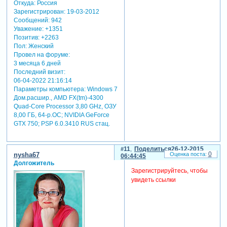
Откуда:
Россия
Зарегистрирован
: 19-03-2012
Сообщений:
942
Уважение:
+1351
Позитив:
+2263
Пол:
Женский
Провел на форуме:
3 месяца 6 дней
Последний визит:
06-04-2022 21:16:14
Параметры компьютера:
Windows 7
Дом.расшир., AMD FX(tm)-4300
Quad-Core Processor 3,80 GHz, ОЗУ
8,00 ГБ, 64-р.ОС; NVIDIA GeForce
GTX 750; PSP 6.0.3410 RUS стац.
11
Поделиться
26-12-2015
0
nysha67
06:44:45
Долгожитель
Зарегистрируйтесь, чтобы
увидеть ссылки