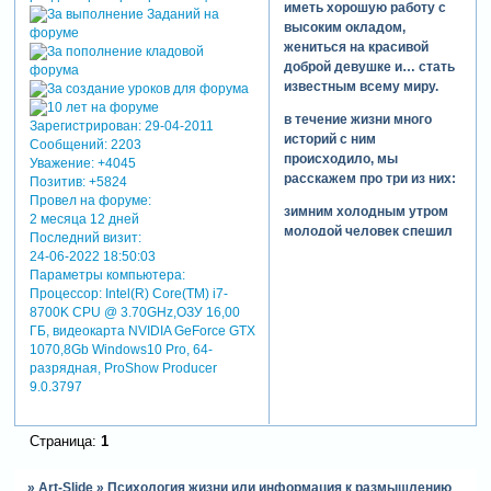
иметь хорошую работу с
высоким окладом,
жениться на красивой
доброй девушке и… стать
известным всему миру.
в течение жизни много
Зарегистрирован
: 29-04-2011
историй с ним
Сообщений:
2203
происходило, мы
Уважение:
+4045
расскажем про три из них:
Позитив:
+5824
Провел на форуме:
зимним холодным утром
2 месяца 12 дней
молодой человек спешил
Последний визит:
на собеседование в
24-06-2022 18:50:03
известную компанию. до
Параметры компьютера:
встречи оставалось 5
Процессор: Intel(R) Core(TM) i7-
минут, а ему ещё нужно
8700K CPU @ 3.70GHz,ОЗУ 16,00
было пробежать квартал.
ГБ, видеокарта NVIDIA GeForce GTX
1070,8Gb Windows10 Pro, 64-
вдруг прямо перед ним
разрядная, ProShow Producer
поскользнулся и упал
9.0.3797
пожилой человек. наш
герой посмотрел на
мужчину, решил, что он
Страница:
1
пьян и, не подав руки,
побежал дальше. к
счастью, он успел на
»
Art-Slide
»
Психология жизни или информация к размышлению