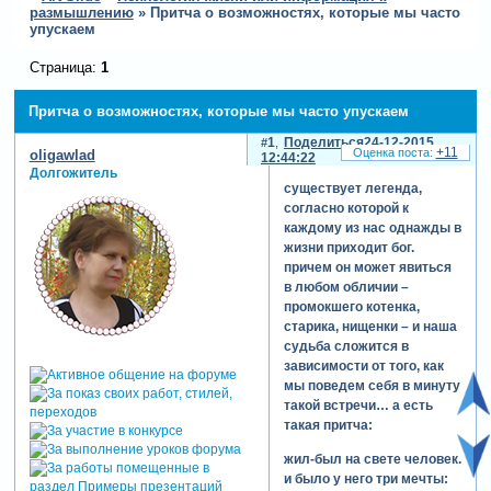
размышлению
»
Притча о возможностях, которые мы часто
упускаем
Страница:
1
Притча о возможностях, которые мы часто упускаем
1
Поделиться
24-12-2015
+11
oligawlad
12:44:22
Долгожитель
существует легенда,
согласно которой к
каждому из нас однажды в
жизни приходит бог.
причем он может явиться
в любом обличии –
промокшего котенка,
старика, нищенки – и наша
судьба сложится в
зависимости от того, как
мы поведем себя в минуту
такой встречи… а есть
такая притча:
жил-был на свете человек.
и было у него три мечты: