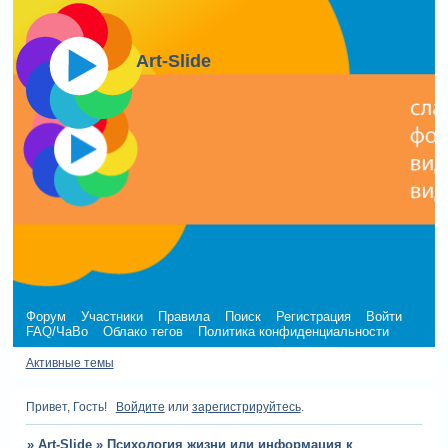
Art-Slide
Форум
Участники
Правила
Поиск
Регистрация
Войти
FAQ/ЧаВо
Облако тегов
Политика конфиденциальности
Активные темы
Привет, Гость!
Войдите
или
зарегистрируйтесь
.
»
Art-Slide
»
Психология жизни или информация к