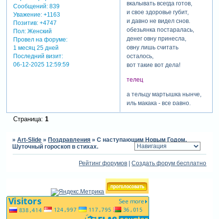
вкалывать всегда готов,
Сообщений:
839
и свое здоровье губит,
Уважение:
+1163
и давно не видел снов.
Позитив:
+4747
обезьянка постаралась,
Пол:
Женский
денег овну принесла,
Провел на форуме:
овну лишь считать
1 месяц 25 дней
Последний визит:
осталось,
06-12-2025 12:59:59
вот такие вот дела!
телец
а тельцу мартышка нынче,
иль макака - все равно,
счастья, радости накличет,
Страница:
1
только выглянет в окно
наш телец волшебным
утром,
»
Art-Slide
»
Поздравления
»
С наступающим Новым Годом.
Шуточный гороскоп в стихах.
там машина - мерседес,
а телец ведь парень
Рейтинг форумов
|
Создать форум бесплатно
мудрый,
на права сдал, молодец!
и начальник новый, душка,
без придирок, золотой,
ты телец меня послушай,
обезьяний год - он твой!