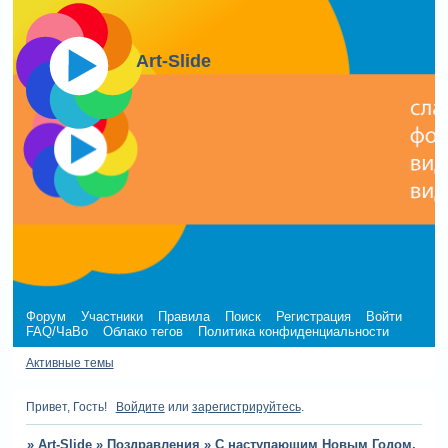
Art-Slide
Форум
Участники
Правила
Поиск
Регистрация
Войти
FAQ/ЧаВо
Облако тегов
Политика конфиденциальности
Активные темы
Привет, Гость!
Войдите
или
зарегистрируйтесь
.
»
Art-Slide
»
Поздравления
»
С наступающим Новым Годом.