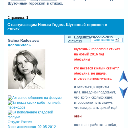
Шуточный гороскоп в стихах.
Страница:
1
С наступающим Новым Годом. Шуточный гороскоп в
стихах.
1
Поделиться
22-12-2015
+9
Galina Radosteva
21:12:19
Долгожитель
шуточный гороскоп в стихах
на новый 2016 год
обезьяны
кто несется к нам и скачет?
обезьяна, не иначе.
в год ее начнем чудить,
и беситься, и шутить!
ну а звездочки подскажут,
что, кого и сколько ждет,
в гороскопе путь укажут,
что нам делать целый год!
овен
Откуда:
Россия
овен наш работать любит,
Зарегистрирован
: 02-05-2012