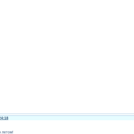
24:18
о летом!