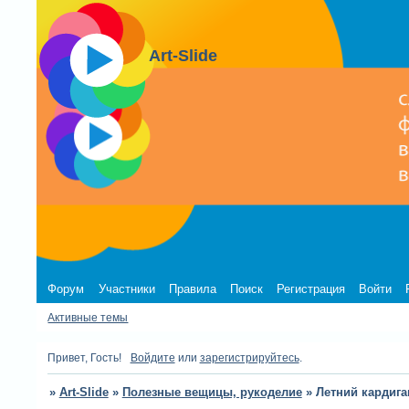
Art-Slide
Форум
Участники
Правила
Поиск
Регистрация
Войти
Активные темы
Привет, Гость!
Войдите
или
зарегистрируйтесь
.
»
Art-Slide
»
Полезные вещицы, рукоделие
»
Летний кардига