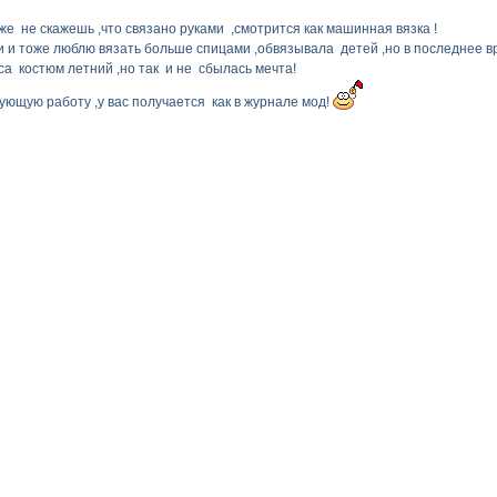
же не скажешь ,что связано руками ,смотрится как машинная вязка !
 и тоже люблю вязать больше спицами ,обвязывала детей ,но в последнее вр
а костюм летний ,но так и не сбылась мечта!
ющую работу ,у вас получается как в журнале мод!