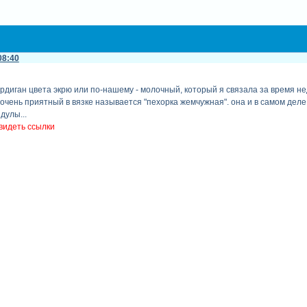
08:40
ардиган цвета экрю или по-нашему - молочный, который я связала за время не
 очень приятный в вязке называется "пехорка жемчужная". она и в самом деле
дулы...
видеть ссылки