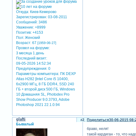
Откуда:
Киев-Кемерово
Зарегистрирован
: 03-08-2011
Сообщений:
3486
Уважение:
+8999
Позитив:
+4153
Пол:
Женский
Возраст:
67
[1959-06-27]
Провел на форуме:
3 месяца 1 день
Последний визит:
09-05-2026 14:52:34
Предупреждения:
0
Параметры компьютера:
ПК DEXP
Atlas H282 [Intel Core i5 10400,
6x2900 МГц, 8 ГБ DDR4, SSD 240
ГБ + второй диск 500 ГБ, Windows
10 Домашняя SL, Photodex Pro
Show Producer 9.0.3793, Adobe
Photoshop 2021 22.1.0.94
glafti
2
Поделиться
30-06-2015 08:
Бывалый
браво, неля!
такой кардиган - то, что над