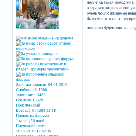
неллечка такая молодчина!
вещь смотрится классно ,да
очень люблю вязанные вещи
была мечта связать из ирис
неллечка будем ждать следу
Зарегистрирован
: 04-01-2012
Сообщений:
1966
Уважение:
+3463
Позитив:
+6529
Пол:
Женский
Возраст:
67
[1958-12-31]
Провел на форуме:
1 месяц 18 дней
Последний визит:
26-07-2016 12:42:35