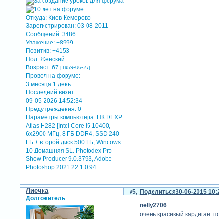
Откуда:
Киев-Кемерово
Зарегистрирован
: 03-08-2011
Сообщений:
3486
Уважение:
+8999
Позитив:
+4153
Пол:
Женский
Возраст:
67
[1959-06-27]
Провел на форуме:
3 месяца 1 день
Последний визит:
09-05-2026 14:52:34
Предупреждения:
0
Параметры компьютера:
ПК DEXP
Atlas H282 [Intel Core i5 10400,
6x2900 МГц, 8 ГБ DDR4, SSD 240
ГБ + второй диск 500 ГБ, Windows
10 Домашняя SL, Photodex Pro
Show Producer 9.0.3793, Adobe
Photoshop 2021 22.1.0.94
Лиечка
5
Поделиться
30-06-2015 10:
Долгожитель
nelly2706
очень красивый кардиган п