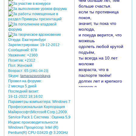
чем больше лет, тем
больше счастья.
если ты противница
покоя,
значит, ты пока что
молода,
и покуда верится, что
Откуда:
Екатеринбург
можешь
Зарегистрирован
: 19-12-2012
одолеть любой крутой
Сообщений:
878
подъём,
Уважение:
+2360
ты всегда на 10 лет
Позитив:
+2312
моложе
Пол:
Женский
возраста, что в
Возраст:
65
[1961-04-23]
паспорте твоём!
Skype:
tamarazavoiskaya
долгих лет и крепкого
Провел на форуме:
2 месяца 5 дней
здоровья,
Последний визит:
силы, мудрости и
19-11-2022 18:16:02
красоты!
Параметры компьютера:
Windows 7
пусть всегда, не только
Профессиональная Корпорация
в день рожденья,
Майкрософт(Microsoft Corp.),2009.
исполняются заветные
Service Pack 1 Система : Оценка 5,9
мечты.
Индекс производительности
Windows Процессор: Intel (R)
Pentium(R) CPU G3420 @ 3.20GHz