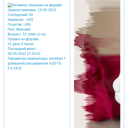
Зарегистрирован
: 13-05-2013
Сообщений:
83
Уважение:
+205
Позитив:
+395
Пол:
Женский
Возраст:
57
[1968-12-02]
Провел на форуме:
21 день 5 часов
Последний визит:
30-05-2022 17:43:42
Параметры компьютера:
windows 7
домашняя расширенная 4,00 ГБ
6.0.3410