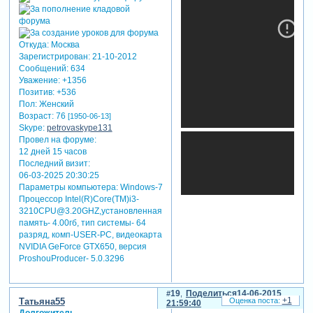
Откуда:
Москва
Зарегистрирован
: 21-10-2012
Сообщений:
634
Уважение:
+1356
Позитив:
+536
Пол:
Женский
Возраст:
76
[1950-06-13]
Skype:
petrovaskype131
Провел на форуме:
12 дней 15 часов
Последний визит:
06-03-2025 20:30:25
Параметры компьютера:
Windows-7
Процессор Intel(R)Core(TM)i3-
3210CPU@3.20GHZ,установленная
память- 4.00гб, тип системы- 64
разряд, комп-USER-PC, видеокарта
NVIDIA GeForce GTX650, версия
ProshouProducer- 5.0.3296
19
Поделиться
14-06-2015
+1
Татьяна55
21:59:40