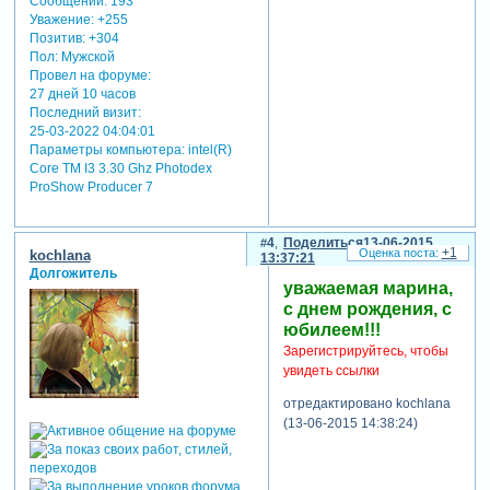
Сообщений:
193
Уважение:
+255
Позитив:
+304
Пол:
Мужской
Провел на форуме:
27 дней 10 часов
Последний визит:
25-03-2022 04:04:01
Параметры компьютера:
intel(R)
Core TM I3 3.30 Ghz Photodex
ProShow Producer 7
4
Поделиться
13-06-2015
+1
kochlana
13:37:21
Долгожитель
уважаемая марина,
с днем рождения, с
юбилеем!!!
Зарегистрируйтесь, чтобы
увидеть ссылки
отредактировано kochlana
(13-06-2015 14:38:24)