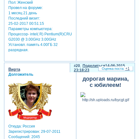
Пол:
Женский
Провел на форуме:
1 месяц 21 день
Последний визит:
25-02-2017 00:51:15
Параметры компьютера:
Процессор- intel( R) Pentium(R)CRU
G2030 @ 3.00GHz 3.00GHz
Установл. память 4.00ГБ 32
разрядная.
20
Поделиться
14-06-2015
+1
Вирта
23:18:23
Долгожитель
дорогая марина,
с юбилеем!
Откуда:
Россия
Зарегистрирован
: 29-07-2011
Сообщений:
2045