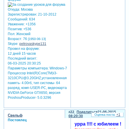
Откуда:
Москва
Зарегистрирован
: 21-10-2012
Сообщений:
634
Уважение:
+1356
Позитив:
+536
Пол:
Женский
Возраст:
76
[1950-06-13]
Skype:
petrovaskype131
Провел на форуме:
12 дней 15 часов
Последний визит:
06-03-2025 20:30:25
Параметры компьютера:
Windows-7
Процессор Intel(R)Core(TM)i3-
3210CPU@3.20GHZ,установленная
память- 4.00гб, тип системы- 64
разряд, комп-USER-PC, видеокарта
NVIDIA GeForce GTX650, версия
ProshouProducer- 5.0.3296
22
Поделиться
21-06-2015
+1
Свельф
08:20:30
Постоялец
урра !!!! с юбилеем !