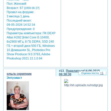
Пол:
Женский
Возраст:
67
[1959-06-27]
Провел на форуме:
3 месяца 1 день
Последний визит:
09-05-2026 14:52:34
Предупреждения:
0
Параметры компьютера:
ПК DEXP
Atlas H282 [Intel Core i5 10400,
6x2900 МГц, 8 ГБ DDR4, SSD 240
ГБ + второй диск 500 ГБ, Windows
10 Домашняя SL, Photodex Pro
Show Producer 9.0.3793, Adobe
Photoshop 2021 22.1.0.94
13
Поделиться
14-06-2015
+1
ольга скрипник
06:38:30
Энтузиаст