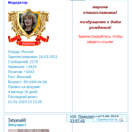
Модератор
марина
станиславовна!
поздравляю с днём
рождения!
Зарегистрируйтесь, чтобы
увидеть ссылки
Откуда:
Россия
Зарегистрирован
: 19-03-2011
Сообщений:
2175
Уважение:
+2625
Позитив:
+3343
Пол:
Женский
Возраст:
66
[1959-09-28]
Провел на форуме:
4 месяца 16 дней
Последний визит:
21-01-2023 23:13:39
10
Поделиться
13-06-2015
+1
Tatyana60
23:07:42
Энтузиаст