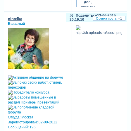
дел,
чтоб вы
с
6
Поделиться
13-06-2015
улыбкой
+1
nino4ka
20:19:10
- не
Бывалый
иначе
встречали
каждый
новый
день!
Откуда:
Москва
Зарегистрирован
: 02-09-2012
Сообщений:
196