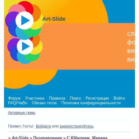
Art-Slide
Форум
Участники
Правила
Поиск
Регистрация
Войти
FAQ/ЧаВо
Облако тегов
Политика конфиденциальности
Активные темы
Привет, Гость!
Войдите
или
зарегистрируйтесь
.
»
Art-Slide
»
Поздравления
»
С Юбилеем, Марина