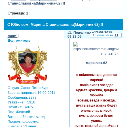
Станиславовна(Маринчик-62)!!!
Страница:
1
С Юбилеем, Марина Станиславовна(Маринчик-62)!!!
1
Поделиться
13-06-2015
+1
mamlj
09:23:05
Долгожитель
маринчик-62
с юбилеем вас, дорогая
марина!
ваша сияет звезда!
Откуда:
Санкт-Петербург
будьте красива, добра и
Зарегистрирован
: 16-09-2011
любима
Сообщений:
3273
всеми, везде и всегда.
Уважение:
+5916
пусть ваша жизнь будет
Позитив:
+4075
очень счастливой,
Пол:
Женский
пусть во всем будет
Возраст:
64
[1962-07-05]
успех.
Провел на форуме:
пусть каждый день будет
3 месяца 12 дней