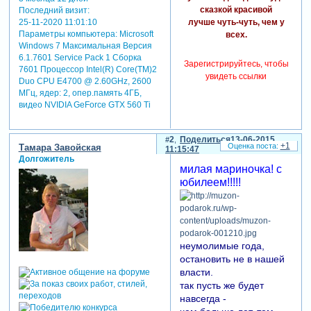
сказкой красивой
Последний визит:
25-11-2020 11:01:10
лучше чуть-чуть, чем у
Параметры компьютера:
Microsoft
всех.
Windows 7 Максимальная Версия
6.1.7601 Service Pack 1 Сборка
Зарегистрируйтесь, чтобы
7601 Процессор Intel(R) Core(TM)2
увидеть ссылки
Duo CPU E4700 @ 2.60GHz, 2600
МГц, ядер: 2, опер.память 4ГБ,
видео NVIDIA GeForce GTX 560 Ti
2
Поделиться
13-06-2015
+1
Тамара Завойская
11:15:47
Долгожитель
милая мариночка! с
юбилеем!!!!!
неумолимые года,
остановить не в нашей
власти.
так пусть же будет
навсегда -