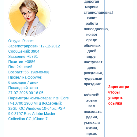
дорогая
марина
станиславовна!
кипит
работа
повседневно,
но вот
среди
Откуда:
Россия
обычных
Зарегистрирован
: 12-12-2012
дней
Сообщений:
3904
Уважение:
+5791
вдруг
Позитив:
+3886
наступает
Пол:
Женский
день
Возраст:
56
[1969-09-09]
рожденья,
Провел на форуме:
чудесный
6 месяцев 7 дней
праздник
Зарегистрируйт
Последний визит:
-
чтобы
27-07-2026 00:16:05
юбилей!
увидеть
Параметры компьютера:
Intel Core
хотим
i7-10700 2900 МГц 8-ядерный;
ссылки
вам
32Gb; ОС Windows 10-64bit; PSP
пожелать
9.0.3797 Rus; Adobe Master
удачи,
Collection СС; iClone-7
успеха в
жизни,
ярких