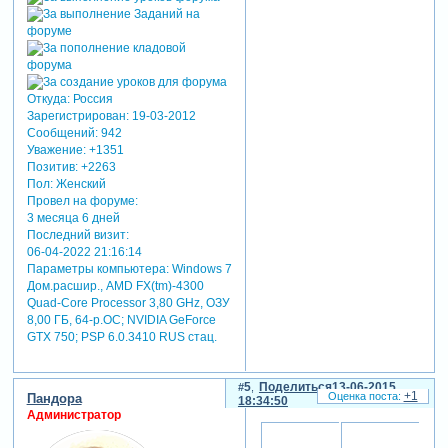
Откуда:
Россия
Зарегистрирован
: 19-03-2012
Сообщений:
942
Уважение:
+1351
Позитив:
+2263
Пол:
Женский
Провел на форуме:
3 месяца 6 дней
Последний визит:
06-04-2022 21:16:14
Параметры компьютера:
Windows 7
Дом.расшир., AMD FX(tm)-4300
Quad-Core Processor 3,80 GHz, ОЗУ
8,00 ГБ, 64-р.ОС; NVIDIA GeForce
GTX 750; PSP 6.0.3410 RUS стац.
5
Поделиться
13-06-2015
+1
Пандора
18:34:50
Администратор