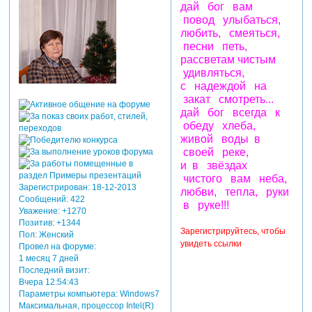
дай бог вам
повод улыбаться,
любить, смеяться,
песни петь,
рассветам чистым
удивляться,
с надеждой на
закат смотреть...
дай бог всегда к
обеду хлеба,
живой воды в
своей реке,
и в звёздах
чистого вам неба,
Зарегистрирован
: 18-12-2013
любви, тепла, руки
Сообщений:
422
в руке!!!
Уважение:
+1270
Позитив:
+1344
Зарегистрируйтесь, чтобы
Пол:
Женский
увидеть ссылки
Провел на форуме:
1 месяц 7 дней
Последний визит:
Вчера 12:54:43
Параметры компьютера:
Windows7
Максимальная, процессор Intel(R)