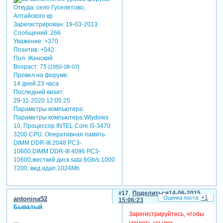
Откуда:
село Гуселетово,
Алтайского кр
Зарегистрирован
: 19-03-2013
Сообщений:
266
Уважение:
+370
Позитив:
+542
Пол:
Женский
Возраст:
75
[1950-08-07]
Провел на форуме:
14 дней 23 часа
Последний визит:
29-11-2020 12:05:25
Параметры компьютера:
Параметры компьютера:Wiydows
10, Процессор INTEL Core i5-3470
3200 CРU. Оперативная память
DIMM DDR-III 2048 РC3-
10600,DIMM DDR-III 4096 РC3-
10600,жесткий диск sata 6Gb/s 1000
7200, вид.адап.1024Mb
17
Поделиться
14-06-2015
+1
antonina52
15:06:23
Бывалый
Зарегистрируйтесь, чтобы