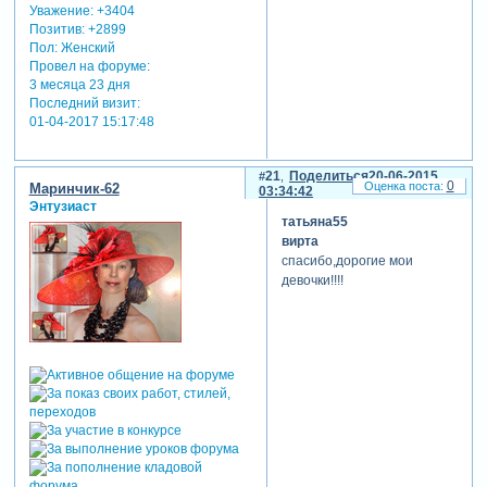
Уважение:
+3404
Позитив:
+2899
Пол:
Женский
Провел на форуме:
3 месяца 23 дня
Последний визит:
01-04-2017 15:17:48
21
Поделиться
20-06-2015
0
Маринчик-62
03:34:42
Энтузиаст
татьяна55
вирта
спасибо,дорогие мои
девочки!!!!