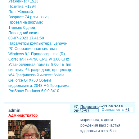
Уважение:
+1513
Позитив:
+1294
Пол:
Женский
Возраст:
74
[1951-08-23]
Провел на форуме:
1 месяц 0 дней
Последний визит:
03-07-2023 17:41:50
Параметры компьютера:
Lenovo-
PC Операционная система:
Windows 8.1 Процессор: Intel(R)
Core(TM) i7-4790 CPU @ 3.60 GHz
Установленная память: 8,00 ГБ Тип
системы: 64-разрядная, процессор
х64 Графический чипсет: Nvidia
GeForce GTX750 Объем
видеопамяти: 2048 Мб Программа:
ProShow Producer 6.0.0.3410
7
Поделиться
13-06-2015
+1
admin
20:32:53
Администратор
мариночка, с днем
рождения вас! счастья,
здоровья и всех благ