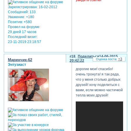
увидеть ссылки
Зарегистрирован
: 16-02-2012
Сообщений:
133
Уважение:
+180
Позитив:
+580
Провел на форуме:
29 дней 17 часов
Последний визит:
23-11-2019 23:18:57
18
Поделиться
14-06-2015
+3
Маринчик-62
20:42:22
Энтузиаст
дорогие мои! спасибо!
очень тронута! я так рада,
что у меня столько добрых
друзей! хочу поделиться с
вами, если можно частичкой
тепла моих друзей!