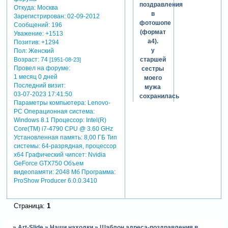
поздравления
Откуда:
Москва
в
Зарегистрирован
: 02-09-2012
фотошопе
Сообщений:
196
(формат
Уважение:
+1513
а4).
Позитив:
+1294
у
Пол:
Женский
Возраст:
74
старшей
[1951-08-23]
Провел на форуме:
сестры
1 месяц 0 дней
моего
Последний визит:
мужа
03-07-2023 17:41:50
сохранилась
Параметры компьютера:
Lenovo-
крепкая
PC Операционная система:
дружба
Windows 8.1 Процессор: Intel(R)
с
Core(TM) i7-4790 CPU @ 3.60 GHz
однокурсниками
Установленная память: 8,00 ГБ Тип
по
системы: 64-разрядная, процессор
институту.
х64 Графический чипсет: Nvidia
почти 50
GeForce GTX750 Объем
лет они
видеопамяти: 2048 Мб Программа:
дружат
ProShow Producer 6.0.0.3410
семьями,
часто
Страница:
1
встречаются,
отмечают
всевозможные
»
Art-Slide
»
Наши находки
»
Шаблон адреса-поздравления в