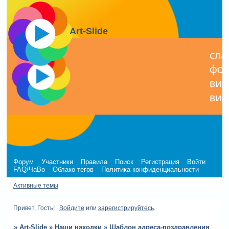
Art-Slide
Форум
Участники
Правила
Поиск
Регистрация
Войти
FAQ/ЧаВо
Облако тегов
Политика конфиденциальности
Активные темы
Привет, Гость!
Войдите
или
зарегистрируйтесь
.
»
Art-Slide
»
Наши находки
»
Шаблон адреса-поздравления