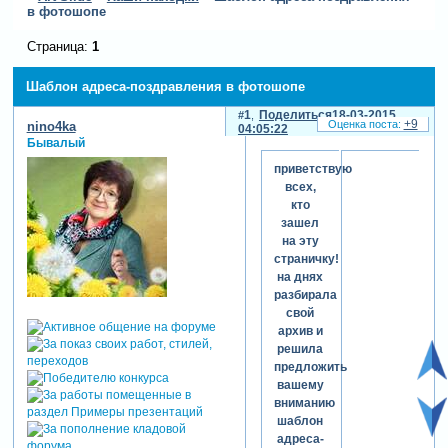
в фотошопе
Страница:
1
Шаблон адреса-поздравления в фотошопе
1
Поделиться
18-03-2015
+9
nino4ka
04:05:22
Бывалый
приветствую
всех,
кто
зашел
на эту
страничку!
на днях
разбирала
свой
архив и
решила
предложить
вашему
вниманию
шаблон
адреса-