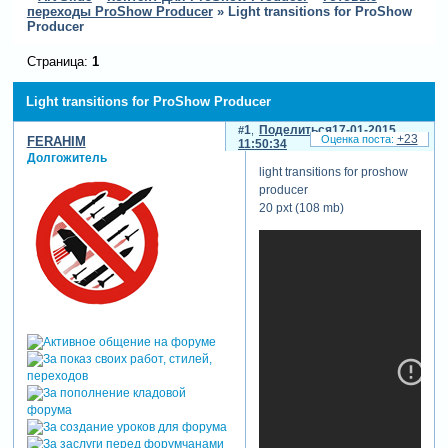
переходы ProShow Producer
»
Light transitions for ProShow
Producer
Страница:
1
Light transitions for ProShow Producer
1
Поделиться
17-01-2015
+23
FERAHIM
11:50:34
Долгожитель
light transitions for proshow
producer
20 pxt (108 mb)