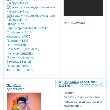
теги: переходы
Откуда:
Шеки
Зарегистрирован
: 03-02-2012
Сообщений:
1515
Уважение:
+4970
Позитив:
+1236
Пол:
Мужской
Возраст:
61
[1965-04-30]
Skype:
aypara1965
Провел на форуме:
6 месяцев 8 дней
Последний визит:
18-12-2020 19:07:07
2
Поделиться
17-01-2015
+1
Nelly2706
13:01:03
Долгожитель
ferahim
ферахим, очень красивые
переходы, а где ссылка для
скачивания?