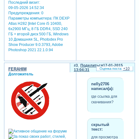
Последний визит:
09-05-2026 14:52:34
Предупреждения:
0
Параметры компьютера:
ПК DEXP
Atlas H282 [Intel Core i5 10400,
6x2900 МГц, 8 ГБ DDR4, SSD 240
ГБ + второй диск 500 ГБ, Windows
10 Домашняя SL, Photodex Pro
Show Producer 9.0.3793, Adobe
Photoshop 2021 22.1.0.94
3
Поделиться
17-01-2015
+10
FERAHIM
13:04:31
Долгожитель
nelly2706
написал(а):
где ссылка для
скачивания?
скрытый
текст:
для просмотра