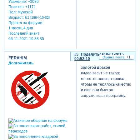
Уважение:
+3086
Позитив:
+1171
Пол:
Мужской
Возраст:
61
[1964-10-02]
Провел на форуме:
1 месяц 4 дня
Последний визит:
06-11-2021 19:38:35
5
Поделиться
18-01-2015
+1
FERAHIM
00:52:10
Долгожитель
золотой дракон
видео весит не так уж
много. не конвертировал,
чтобы не терялось качество
и еще они быстро
загрузились в программу.