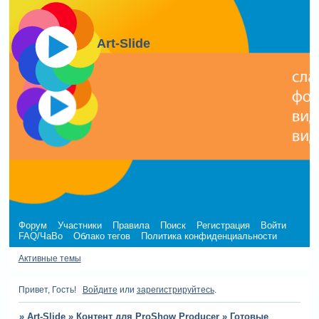
Art-Slide
Форум
Участники
Правила
Поиск
Регистрация
Войти
FAQ/ЧаВо
Облако тегов
Политика конфиденциальности
Активные темы
Привет, Гость!
Войдите
или
зарегистрируйтесь
.
»
Art-Slide
»
Контент для ProShow Producer
»
Готовые