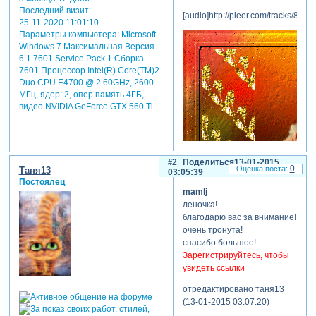
Последний визит:
[audio]http://pleer.com/tracks/8385
25-11-2020 11:01:10
Параметры компьютера:
Microsoft
Windows 7 Максимальная Версия
6.1.7601 Service Pack 1 Сборка
7601 Процессор Intel(R) Core(TM)2
Duo CPU E4700 @ 2.60GHz, 2600
МГц, ядер: 2, опер.память 4ГБ,
видео NVIDIA GeForce GTX 560 Ti
2
Поделиться
13-01-2015
0
Таня13
03:05:39
Постоялец
mamlj
леночка!
благодарю вас за внимание!
очень тронута!
спасибо большое!
Зарегистрируйтесь, чтобы
увидеть ссылки
отредактировано таня13
(13-01-2015 03:07:20)