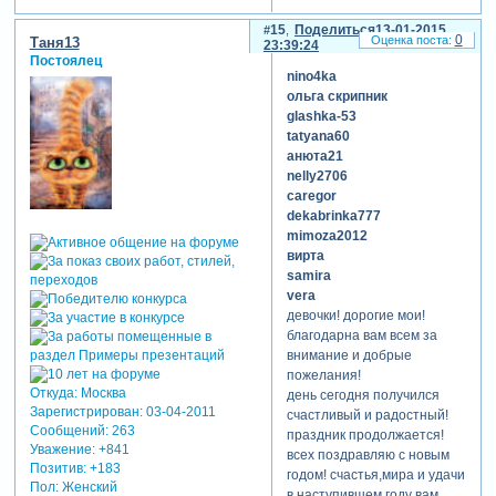
15
Поделиться
13-01-2015
0
Таня13
23:39:24
Постоялец
nino4ka
ольга скрипник
glashka-53
tatyana60
анюта21
nelly2706
caregor
dekabrinka777
mimoza2012
вирта
samira
vera
девочки! дорогие мои!
благодарна вам всем за
внимание и добрые
пожелания!
Откуда:
Москва
день сегодня получился
Зарегистрирован
: 03-04-2011
счастливый и радостный!
Сообщений:
263
праздник продолжается!
Уважение:
+841
всех поздравляю с новым
Позитив:
+183
годом! счастья,мира и удачи
Пол:
Женский
в наступившем году вам,