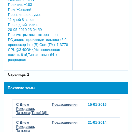
Позитив:
+183
Пол:
Женский
Провел на форуме:
11 дней 8 часов
Последний визит:
20-05-2019 23:04:59
Параметры компьютера:
idea-
PC,индекс производительности5,9;
процессор Intel(R) Core(TM) i7-3770
CPU@3.40GHz;Установленная
память 6 гб;Тип системы 64-х
разрядная
Страница:
1
Похожие темы
С Днем
Поздравления
15-01-2016
Рождения,
Татьяна(Таня13)!!!
С Днем
Поздравления
21-01-2014
Рождения,
Татьяна