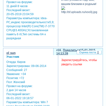
Провел на форуме:
вашим близким и родным!
11 дней 8 часов
Последний визит:
20-05-2019 23:04:59
Параметры компьютера:
idea-
PC,индекс производительности5,9;
процессор Intel(R) Core(TM) i7-3770
CPU@3.40GHz;Установленная
память 6 гб;Тип системы 64-х
разрядная
16
Поделиться
15-01-2015
0
ol sun
14:13:39
Участник
Зарегистрируйтесь, чтобы
Откуда:
Киров
увидеть ссылки
Зарегистрирован
: 09-06-2014
Сообщений:
27
Уважение:
+34
Позитив:
+72
Пол:
Женский
Провел на форуме:
2 дня 14 часов
Последний визит:
06-01-2022 19:18:57
Параметры компьютера:
Win 7