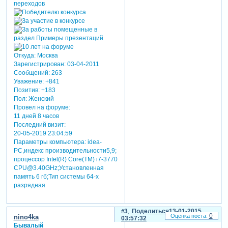
Откуда:
Москва
Зарегистрирован
: 03-04-2011
Сообщений:
263
Уважение:
+841
Позитив:
+183
Пол:
Женский
Провел на форуме:
11 дней 8 часов
Последний визит:
20-05-2019 23:04:59
Параметры компьютера:
idea-
PC,индекс производительности5,9;
процессор Intel(R) Core(TM) i7-3770
CPU@3.40GHz;Установленная
память 6 гб;Тип системы 64-х
разрядная
3
Поделиться
13-01-2015
0
nino4ka
03:57:32
Бывалый