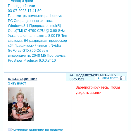
1 месяц 0 дней
Последний визит:
03-07-2023 17:41:50
Параметры компьютера:
Lenovo-
PC Операционная система:
Windows 8.1 Процессор: Intel(R)
Core(TM) i7-4790 CPU @ 3.60 GHz
Установленная память: 8,00 ГБ Тип
системы: 64-разрядная, процессор
х64 Графический чипсет: Nvidia
GeForce GTX750 Объем
видеопамяти: 2048 Мб Программа:
ProShow Producer 6.0.0.3410
4
Поделиться
13-01-2015
0
ольга скрипник
06:53:21
Энтузиаст
Зарегистрируйтесь, чтобы
увидеть ссылки