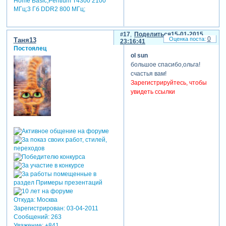
Home Basic;Pentium T4300 2100
МГц;3 Гб DDR2 800 МГц;
17
Поделиться
15-01-2015
0
Таня13
23:16:41
Постоялец
ol sun
большое спасибо,ольга!
счастья вам!
Зарегистрируйтесь, чтобы
увидеть ссылки
Откуда:
Москва
Зарегистрирован
: 03-04-2011
Сообщений:
263
Уважение:
+841