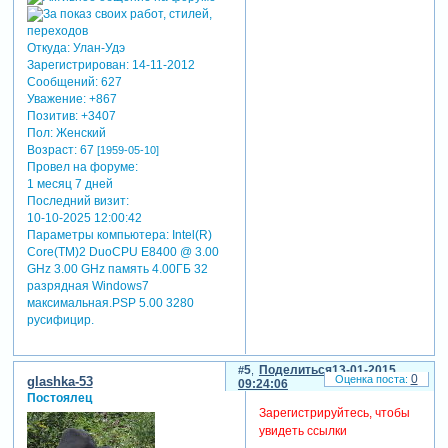
Откуда:
Улан-Удэ
Зарегистрирован
: 14-11-2012
Сообщений:
627
Уважение:
+867
Позитив:
+3407
Пол:
Женский
Возраст:
67
[1959-05-10]
Провел на форуме:
1 месяц 7 дней
Последний визит:
10-10-2025 12:00:42
Параметры компьютера:
Intel(R)
Core(TM)2 DuoCPU E8400 @ 3.00
GHz 3.00 GHz память 4.00ГБ 32
разрядная Windows7
максимальная.PSP 5.00 3280
русифицир.
5
Поделиться
13-01-2015
0
glashka-53
09:24:06
Постоялец
Зарегистрируйтесь, чтобы
увидеть ссылки