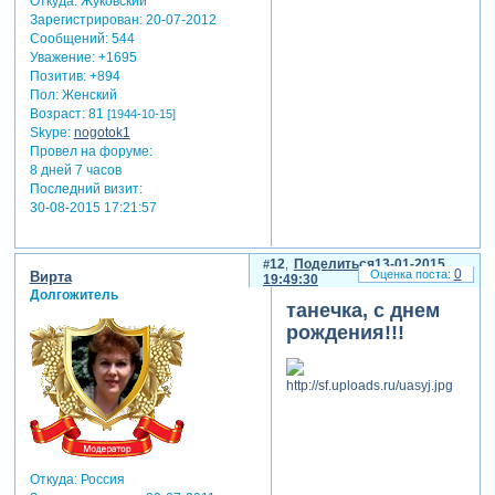
Откуда:
Жуковский
Зарегистрирован
: 20-07-2012
Сообщений:
544
Уважение:
+1695
Позитив:
+894
Пол:
Женский
Возраст:
81
[1944-10-15]
Skype:
nogotok1
Провел на форуме:
8 дней 7 часов
Последний визит:
30-08-2015 17:21:57
12
Поделиться
13-01-2015
0
Вирта
19:49:30
Долгожитель
танечка, с днем
рождения!!!
Откуда:
Россия