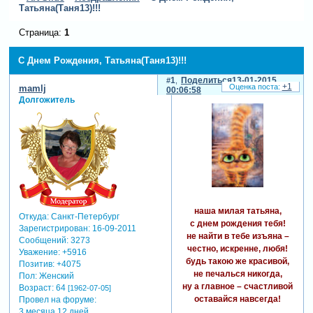
Татьяна(Таня13)!!!
Страница:
1
С Днем Рождения, Татьяна(Таня13)!!!
1
Поделиться
13-01-2015
+1
mamlj
00:06:58
Долгожитель
наша милая татьяна,
Откуда:
Санкт-Петербург
с днем рождения тебя!
Зарегистрирован
: 16-09-2011
не найти в тебе изъяна –
Сообщений:
3273
честно, искренне, любя!
Уважение:
+5916
будь такою же красивой,
Позитив:
+4075
не печалься никогда,
Пол:
Женский
ну а главное – счастливой
Возраст:
64
[1962-07-05]
оставайся навсегда!
Провел на форуме:
3 месяца 12 дней