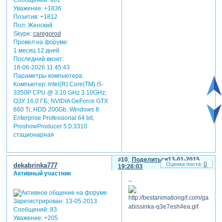
Уважение:
+1836
Позитив:
+1812
Пол:
Женский
Skype:
caregorod
Провел на форуме:
1 месяц 12 дней
Последний визит:
18-06-2026 11:45:43
Параметры компьютера:
Компьютер: Intel(R) Core(TM) i5-
3350P CPU @ 3.10 GHz 3.10GHz;
ОЗУ 16.0 ГБ; NVIDIA GeForce GTX
660 Ti; HDD 200Gb, Windows 8
Enterprise Professional 64 bit,
ProshowProducer 5.0.3310
стационарная
10
Поделиться
13-01-2015
0
dekabrinka777
19:26:03
Активный участник
--
Зарегистрирован
: 13-05-2013
Сообщений:
83
Уважение:
+205