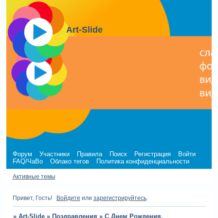
Art-Slide
Форум
Участники
Правила
Поиск
Регистрация
Войти
FAQ/ЧаВо
Облако тегов
Политика конфиденциальности
Активные темы
Привет, Гость!
Войдите
или
зарегистрируйтесь
.
»
Art-Slide
»
Поздравления
»
С Днем Рождения,