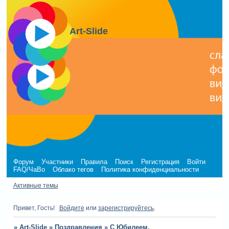
Art-Slide
Форум
Участники
Правила
Поиск
Регистрация
Войти
FAQ/ЧаВо
Облако тегов
Политика конфиденциальности
Активные темы
Привет, Гость!
Войдите
или
зарегистрируйтесь
.
»
Art-Slide
»
Поздравления
»
С Юбилеем,