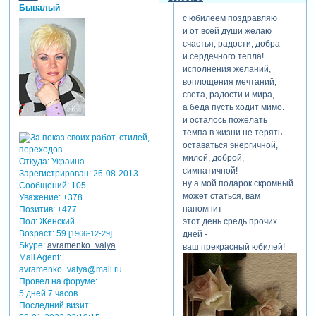
Бывалый
с юбилеем поздравляю
и от всей души желаю
счастья, радости, добра
и сердечного тепла!
исполнения желаний,
воплощения мечтаний,
света, радости и мира,
а беда пусть ходит мимо.
и осталось пожелать
темпа в жизни не терять -
оставаться энергичной,
милой, доброй,
Откуда:
Украина
симпатичной!
Зарегистрирован
: 26-08-2013
ну а мой подарок скромный
Сообщений:
105
может статься, вам
Уважение:
+378
напомнит
Позитив:
+477
этот день средь прочих
Пол:
Женский
Возраст:
59
дней -
[1966-12-29]
Skype:
avramenko_valya
ваш прекрасный юбилей!
Mail Agent:
avramenko_valya@mail.ru
Провел на форуме:
5 дней 7 часов
Последний визит: