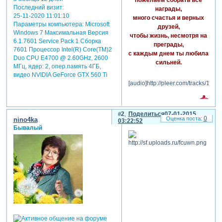
Последний визит:
награды,
25-11-2020 11:01:10
много счастья и верных
Параметры компьютера:
Microsoft
друзей,
Windows 7 Максимальная Версия
чтобы жизнь, несмотря на
6.1.7601 Service Pack 1 Сборка
преграды,
7601 Процессор Intel(R) Core(TM)2
с каждым днем ты любила
Duo CPU E4700 @ 2.60GHz, 2600
сильней.
МГц, ядер: 2, опер.память 4ГБ,
видео NVIDIA GeForce GTX 560 Ti
[audio]http://pleer.com/tracks/120
2
Поделиться
07-01-2015
0
nino4ka
03:22:52
Бывалый