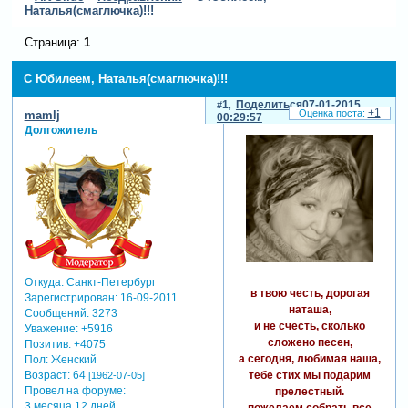
Наталья(смаглючка)!!!
Страница:
1
С Юбилеем, Наталья(смаглючка)!!!
1
Поделиться
07-01-2015
+1
mamlj
00:29:57
Долгожитель
Откуда:
Санкт-Петербург
в твою честь, дорогая
Зарегистрирован
: 16-09-2011
наташа,
Сообщений:
3273
и не счесть, сколько
Уважение:
+5916
сложено песен,
Позитив:
+4075
а сегодня, любимая наша,
Пол:
Женский
тебе стих мы подарим
Возраст:
64
[1962-07-05]
Провел на форуме:
прелестный.
3 месяца 12 дней
пожелаем собрать все