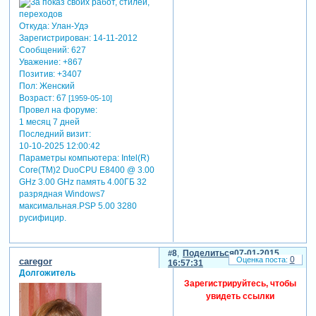
Откуда:
Улан-Удэ
Зарегистрирован
: 14-11-2012
Сообщений:
627
Уважение:
+867
Позитив:
+3407
Пол:
Женский
Возраст:
67
[1959-05-10]
Провел на форуме:
1 месяц 7 дней
Последний визит:
10-10-2025 12:00:42
Параметры компьютера:
Intel(R)
Core(TM)2 DuoCPU E8400 @ 3.00
GHz 3.00 GHz память 4.00ГБ 32
разрядная Windows7
максимальная.PSP 5.00 3280
русифицир.
8
Поделиться
07-01-2015
0
caregor
16:57:31
Долгожитель
Зарегистрируйтесь, чтобы
увидеть ссылки