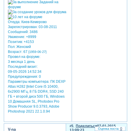
Откуда:
Киев-Кемерово
Зарегистрирован
: 03-08-2011
Сообщений:
3486
Уважение:
+8999
Позитив:
+4153
Пол:
Женский
Возраст:
67
[1959-06-27]
Провел на форуме:
3 месяца 1 день
Последний визит:
09-05-2026 14:52:34
Предупреждения:
0
Параметры компьютера:
ПК DEXP
Atlas H282 [Intel Core i5 10400,
6x2900 МГц, 8 ГБ DDR4, SSD 240
ГБ + второй диск 500 ГБ, Windows
10 Домашняя SL, Photodex Pro
Show Producer 9.0.3793, Adobe
Photoshop 2021 22.1.0.94
5
Поделиться
07-01-2015
0
V-na
13:09:23