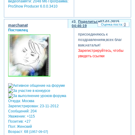
видеопамяти: 2048 Мб Программа:
ProShow Producer 6.0.0.3410
3
Поделиться
07-01-2015
0
marchanat
04:46:19
Постоялец
присоединяюсь к
поздравлениям,всех благ
вам,наталья!
Зарегистрируйтесь, чтобы
увидеть ссылки
Откуда:
Москва
Зарегистрирован
: 23-11-2012
Сообщений:
204
Уважение:
+115
Позитив:
+27
Пол:
Женский
Возраст:
68
[1957-09-07]