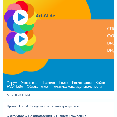
Art-Slide
Форум
Участники
Правила
Поиск
Регистрация
Войти
FAQ/ЧаВо
Облако тегов
Политика конфиденциальности
Активные темы
Привет, Гость!
Войдите
или
зарегистрируйтесь
.
»
Art-Slide
»
Поздравления
»
С Днем Рождения,