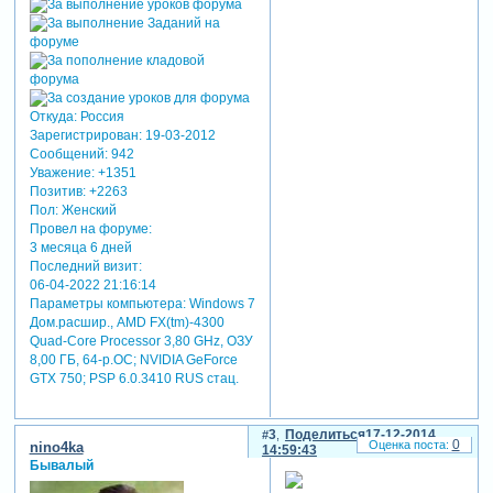
Откуда:
Россия
Зарегистрирован
: 19-03-2012
Сообщений:
942
Уважение:
+1351
Позитив:
+2263
Пол:
Женский
Провел на форуме:
3 месяца 6 дней
Последний визит:
06-04-2022 21:16:14
Параметры компьютера:
Windows 7
Дом.расшир., AMD FX(tm)-4300
Quad-Core Processor 3,80 GHz, ОЗУ
8,00 ГБ, 64-р.ОС; NVIDIA GeForce
GTX 750; PSP 6.0.3410 RUS стац.
3
Поделиться
17-12-2014
0
nino4ka
14:59:43
Бывалый