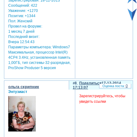
Зарегистрирован
: 18-12-2013
Сообщений:
422
Уважение:
+1270
Позитив:
+1344
Пол:
Женский
Провел на форуме:
1 месяц 7 дней
Последний визит:
Вчера 12:54:43
Параметры компьютера:
Windows7
Максимальная, процессор Intel(R)
4CP4 3.4Hz, установленная память
1,00ГБ, тип системы-32-разрядная,
ProShow Produser 5 версия
8
Поделиться
17-12-2014
0
ольга скрипник
17:13:07
Энтузиаст
Зарегистрируйтесь, чтобы
увидеть ссылки