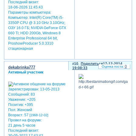
Последний визит:
18-06-2026 11:45:43
Параметры компьютера:
Компьютер: Intel(R) Core(TM) i5-
3350P CPU @ 3.10 GHz 3.10GHz;
ОЗУ 16.0 ГБ; NVIDIA GeForce GTX
660 Ti; HDD 200Gb, Windows 8
Enterprise Professional 64 bit,
ProshowProducer 5.0.3310
стационарная
10
Поделиться
17-12-2014
0
dekabrinka777
19:08:33
Активный участник
Зарегистрирован
: 13-05-2013
Сообщений:
83
Уважение:
+205
Позитив:
+395
Пол:
Женский
Возраст:
57
[1968-12-02]
Провел на форуме:
21 день 5 часов
Последний визит:
30-05-2022 17:43:42