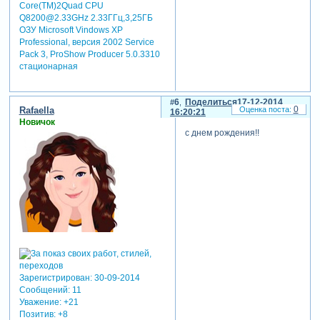
Core(TM)2Quad CPU
Q8200@2.33GHz 2.33ГГц,3,25ГБ
ОЗУ Microsoft Vindows XP
Professional, версия 2002 Service
Pack 3, ProShow Producer 5.0.3310
стационарная
6
Поделиться
17-12-2014
0
Rafaella
16:20:21
Новичок
с днем рождения!!
Зарегистрирован
: 30-09-2014
Сообщений:
11
Уважение:
+21
Позитив:
+8