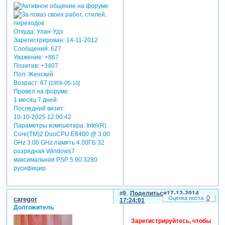
Откуда:
Улан-Удэ
Зарегистрирован
: 14-11-2012
Сообщений:
627
Уважение:
+867
Позитив:
+3407
Пол:
Женский
Возраст:
67
[1959-05-10]
Провел на форуме:
1 месяц 7 дней
Последний визит:
10-10-2025 12:00:42
Параметры компьютера:
Intel(R)
Core(TM)2 DuoCPU E8400 @ 3.00
GHz 3.00 GHz память 4.00ГБ 32
разрядная Windows7
максимальная.PSP 5.00 3280
русифицир.
9
Поделиться
17-12-2014
0
caregor
17:24:01
Долгожитель
Зарегистрируйтесь, чтобы