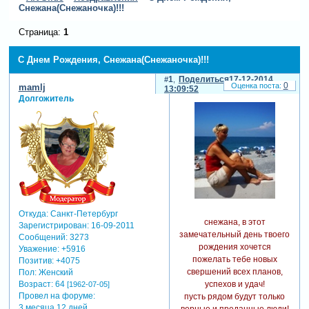
Снежана(Снежаночка)!!!
Страница:
1
С Днем Рождения, Снежана(Снежаночка)!!!
1
Поделиться
17-12-2014
0
mamlj
13:09:52
Долгожитель
Откуда:
Санкт-Петербург
снежана, в этот
Зарегистрирован
: 16-09-2011
замечательный день твоего
Сообщений:
3273
рождения хочется
Уважение:
+5916
пожелать тебе новых
Позитив:
+4075
свершений всех планов,
Пол:
Женский
успехов и удач!
Возраст:
64
[1962-07-05]
Провел на форуме:
пусть рядом будут только
3 месяца 12 дней
верные и преданные люди!