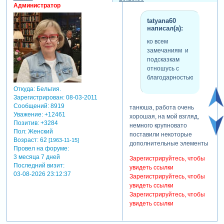
попробую сделать сама,
Администратор
как-то не додумала.
kochlana
tatyana60
написал(а):
ко всем
тань, я
замечаниям и
правильно
подсказкам
поняла задумку,
отношусь с
на 0.32 песик с
благодарностью.
подарками как
Откуда:
Бельгия.
бы бьет по
Зарегистрирован
: 08-03-2011
клавишам?
Сообщений:
8919
если да, то
танюша, работа очень
Уважение:
+12461
может чуть
хорошая, на мой взгляд,
Позитив:
+3284
скорректировать
немного крупновато
Пол:
Женский
расположения
поставили некоторые
Возраст:
62
[1963-11-15]
фото и зайца,
дополнительные элементы
Провел на форуме:
чтобы песик не
3 месяца 7 дней
Зарегистрируйтесь, чтобы
скакал у
Последний визит:
увидеть ссылки
зайчика на
03-08-2026 23:12:37
Зарегистрируйтесь, чтобы
макушке?
увидеть ссылки
Зарегистрируйтесь, чтобы
увидеть ссылки
светочка, точно,
посмотрела песик в начале