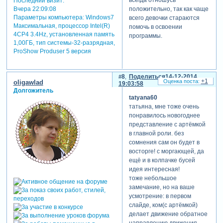
всегда отношусь
Последний визит:
лерочкиными ёлками и
Вчера 22:09:08
положительно, так как чаще
вначале они у меня крупнее
Параметры компьютера:
Windows7
всего девочки стараются
чем фотографии. спасибо
Максимальная, процессор Intel(R)
помочь в освоении
за подсказку.
4CP4 3.4Hz, установленная память
программы.
а вообще-то мои внучата
1,00ГБ, тип системы-32-разрядная,
уехали от нас за 4000 км в
ProShow Produser 5 версия
сибирь
8
Поделиться
14-12-2014
+1
oligawlad
19:03:58
Долгожитель
tatyana60
татьяна, мне тоже очень
понравилось новогоднее
представление с артёмкой
в главной роли. без
сомнения сам он будет в
восторге! с моргающей, да
ещё и в колпачке бусей
идея интересная!
тоже небольшое
замечание, но на ваше
усмотрение: в первом
слайде, ком(с артёмкой)
делает движение обратное
направлению движения.