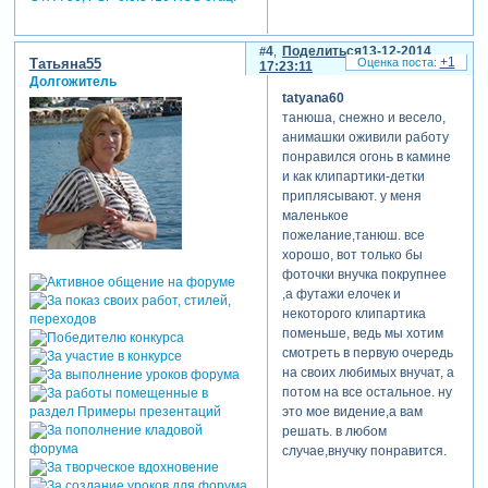
4
Поделиться
13-12-2014
+1
Татьяна55
17:23:11
Долгожитель
tatyana60
танюша, снежно и весело,
анимашки оживили работу
понравился огонь в камине
и как клипартики-детки
приплясывают. у меня
маленькое
пожелание,танюш. все
хорошо, вот только бы
фоточки внучка покрупнее
,а футажи елочек и
некоторого клипартика
поменьше, ведь мы хотим
смотреть в первую очередь
на своих любимых внучат, а
потом на все остальное. ну
это мое видение,а вам
решать. в любом
случае,внучку понравится.