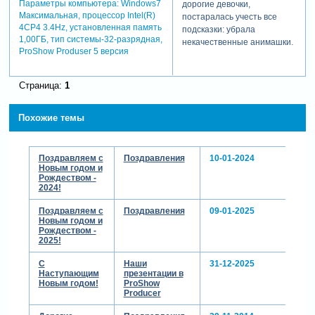
Параметры компьютера:
Windows7
дорогие девочки,
Максимальная, процессор Intel(R)
постаралась учесть все
4CP4 3.4Hz, установленная память
подсказки: убрала
1,00ГБ, тип системы-32-разрядная,
некачественные анимашки,
ProShow Produser 5 версия
чуть увеличила кое-где
фотографии, уменьшила в
несколько элементов в
Страница:
1
слайдах. при работе
столкнулась с такой
Похожие темы
ситуацией: сделала
моргающую снежинку,
загрузила, когда она
большого размера -
Поздравляем с
Поздравления
10-01-2024
Новым годом и
моргает, уменьшила -
Рождеством -
моргать перестала, так я её
2024!
вообще убрала, а
лерочкины ёлочки оставила
Поздравляем с
Поздравления
09-01-2025
без изменений, ну очень
Новым годом и
Рождеством -
понравились, внук любит
2025!
всё яркое и движущееся.
ещё раз спасибо за
С
Наши
31-12-2025
подсказки и замечания!
Наступающим
презентации в
Новым годом!
ProShow
Producer