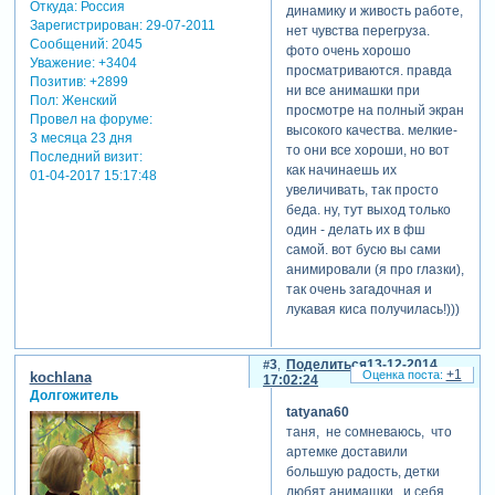
Откуда:
Россия
динамику и живость работе,
Зарегистрирован
: 29-07-2011
нет чувства перегруза.
Сообщений:
2045
фото очень хорошо
Уважение:
+3404
просматриваются. правда
Позитив:
+2899
ни все анимашки при
теги: детские.новый год
Пол:
Женский
просмотре на полный экран
Провел на форуме:
высокого качества. мелкие-
3 месяца 23 дня
то они все хороши, но вот
Последний визит:
как начинаешь их
01-04-2017 15:17:48
увеличивать, так просто
беда. ну, тут выход только
один - делать их в фш
самой. вот бусю вы сами
анимировали (я про глазки),
так очень загадочная и
лукавая киса получилась!)))
3
Поделиться
13-12-2014
+1
kochlana
17:02:24
Долгожитель
tatyana60
таня, не сомневаюсь, что
артемке доставили
большую радость, детки
любят анимашки, и себя