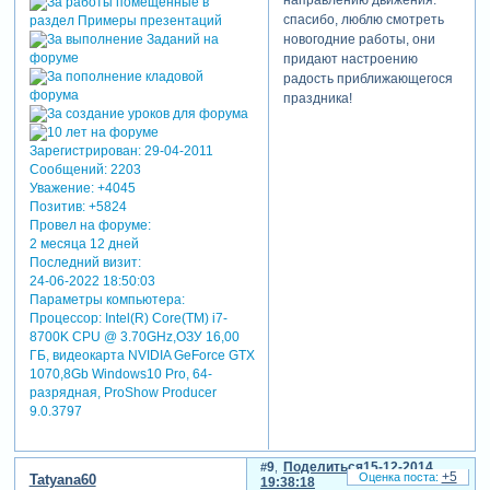
спасибо, люблю смотреть
новогодние работы, они
придают настроению
радость приближающегося
праздника!
Зарегистрирован
: 29-04-2011
Сообщений:
2203
Уважение:
+4045
Позитив:
+5824
Провел на форуме:
2 месяца 12 дней
Последний визит:
24-06-2022 18:50:03
Параметры компьютера:
Процессор: Intel(R) Core(TM) i7-
8700K CPU @ 3.70GHz,ОЗУ 16,00
ГБ, видеокарта NVIDIA GeForce GTX
1070,8Gb Windows10 Pro, 64-
разрядная, ProShow Producer
9.0.3797
9
Поделиться
15-12-2014
+5
Tatyana60
19:38:18