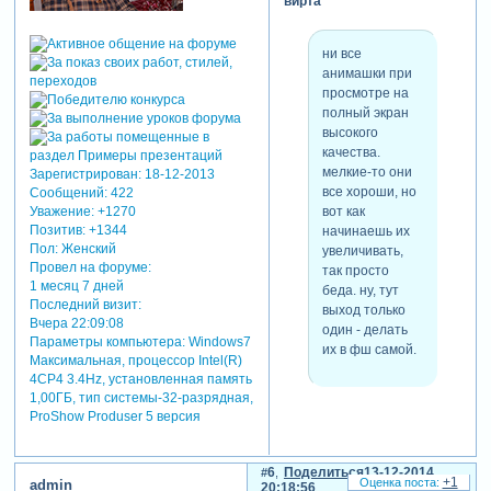
вирта
ни все
анимашки при
просмотре на
полный экран
высокого
качества.
мелкие-то они
Зарегистрирован
: 18-12-2013
все хороши, но
Сообщений:
422
вот как
Уважение:
+1270
Позитив:
+1344
начинаешь их
Пол:
Женский
увеличивать,
Провел на форуме:
так просто
1 месяц 7 дней
беда. ну, тут
Последний визит:
выход только
Вчера 22:09:08
один - делать
Параметры компьютера:
Windows7
их в фш самой.
Максимальная, процессор Intel(R)
4CP4 3.4Hz, установленная память
1,00ГБ, тип системы-32-разрядная,
ProShow Produser 5 версия
согласна с вами, что есть
анимашки плохого качества
6
Поделиться
13-12-2014
и на следующий раз
+1
admin
20:18:56