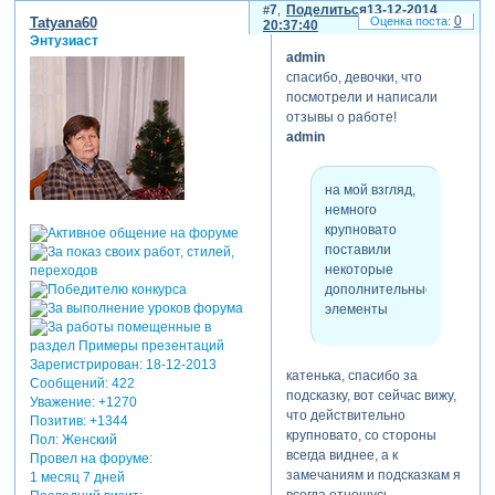
на голове зайца танцует,
7
Поделиться
13-12-2014
0
Tatyana60
20:37:40
переделаем. спасибо за
Энтузиаст
подсказку.
admin
татьяна55
спасибо, девочки, что
посмотрели и написали
отзывы о работе!
вот только бы
admin
фоточки внучка
покрупнее ,а
футажи елочек
на мой взгляд,
и некоторого
немного
клипартика
крупновато
поменьше, ведь
поставили
мы хотим
некоторые
смотреть в
дополнительные
первую очередь
элементы
на своих
любимых
внучат, а потом
Зарегистрирован
: 18-12-2013
катенька, спасибо за
на все
Сообщений:
422
подсказку, вот сейчас вижу,
остальное
Уважение:
+1270
что действительно
Позитив:
+1344
крупновато, со стороны
Пол:
Женский
всегда виднее, а к
Провел на форуме:
танечка, правильно
замечаниям и подсказкам я
1 месяц 7 дней
заметили, очень увлеклась