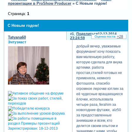
презентации в ProShow Producer
»
С Новым годом!
Страница:
1
С Новым годом!
1
Поделиться
12-12-2014
+28
Tatyana60
23:24:59
Энтузиаст
добрый вечер, уважаемые
форумчане! хочу показать
вам маленькую работу,
которую сделала для внука
артемки. работа
простая,стилей готовых не
применяла, немного
фотошопа. спасибо
огромное лерочке кэтлин за
её чудесные вращающиеся
ёлочки, использовала
четыре раза, ferahim за
новогодние футажи, alz50
за предоставленные
анимашки и всем, кто
делится своим опытом и
Зарегистрирован
: 18-12-2013
знаниями с нами. чтобы