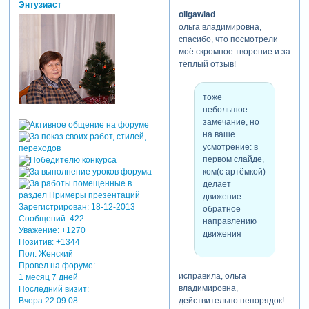
Энтузиаст
oligawlad
ольга владимировна,
спасибо, что посмотрели
моё скромное творение и за
тёплый отзыв!
тоже
небольшое
замечание, но
на ваше
усмотрение: в
первом слайде,
ком(с артёмкой)
делает
движение
Зарегистрирован
: 18-12-2013
обратное
Сообщений:
422
направлению
Уважение:
+1270
движения
Позитив:
+1344
Пол:
Женский
Провел на форуме:
исправила, ольга
1 месяц 7 дней
владимировна,
Последний визит:
Вчера 22:09:08
действительно непорядок!