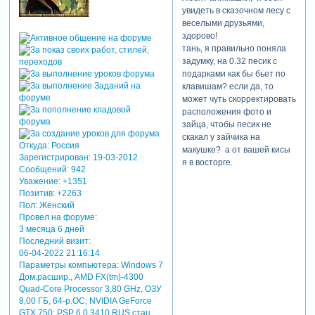
увидеть в сказочном лесу с
веселыми друзьями,
здорово!
тань, я правильно поняла
задумку, на 0.32 песик с
подарками как бы бьет по
клавишам? если да, то
может чуть скорректировать
расположения фото и
зайца, чтобы песик не
скакал у зайчика на
Откуда:
Россия
макушке? а от вашей кисы
Зарегистрирован
: 19-03-2012
я в восторге.
Сообщений:
942
Уважение:
+1351
Позитив:
+2263
Пол:
Женский
Провел на форуме:
3 месяца 6 дней
Последний визит:
06-04-2022 21:16:14
Параметры компьютера:
Windows 7
Дом.расшир., AMD FX(tm)-4300
Quad-Core Processor 3,80 GHz, ОЗУ
8,00 ГБ, 64-р.ОС; NVIDIA GeForce
GTX 750; PSP 6.0.3410 RUS стац.