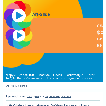
Art-Slide
Форум
Участники
Правила
Поиск
Регистрация
Войти
FAQ/ЧаВо
Облако тегов
Политика конфиденциальности
Активные темы
Привет, Гость!
Войдите
или
зарегистрируйтесь
.
»
Art-Slide
»
Наши работы в ProShow Producer
»
Наши