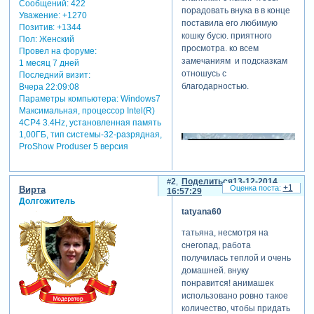
Сообщений:
422
порадовать внука в в конце
Уважение:
+1270
поставила его любимую
Позитив:
+1344
кошку бусю. приятного
Пол:
Женский
просмотра. ко всем
Провел на форуме:
замечаниям и подсказкам
1 месяц 7 дней
отношусь с
Последний визит:
благодарностью.
Вчера 22:09:08
Параметры компьютера:
Windows7
Максимальная, процессор Intel(R)
4CP4 3.4Hz, установленная память
1,00ГБ, тип системы-32-разрядная,
ProShow Produser 5 версия
2
Поделиться
13-12-2014
+1
Вирта
16:57:29
Долгожитель
tatyana60
татьяна, несмотря на
снегопад, работа
получилась теплой и очень
домашней. внуку
понравится! анимашек
использовано ровно такое
количество, чтобы придать