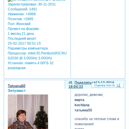
Зарегистрирован
: 30-11-2011
Сообщений:
1491
Уважение:
+4968
Позитив:
+2885
Пол:
Женский
Провел на форуме:
1 месяц 21 день
Последний визит:
25-02-2017 00:51:15
Параметры компьютера:
Процессор- intel( R) Pentium(R)CRU
G2030 @ 3.00GHz 3.00GHz
Установл. память 4.00ГБ 32
разрядная.
5
Поделиться
13-12-2014
+2
Tatyana60
18:04:33
Энтузиаст
дорогие, девочки,
вирта
kochlana
татьяна55
спасибо за теплые слова и
пожелания!