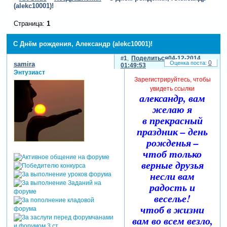
(alekc10001)!
Страница:
1
С Днём рождения, Александр (alekc10001)!
1
Поделиться
04-12-2014
0
samira
01:49:53
Энтузиаст
Зарегистрируйтесь, чтобы
увидеть ссылки
александр, вам
желаю я
в прекрасный
праздник – день
рожденья –
чтоб только
верные друзья
несли вам
радость и
веселье!
чтоб в жизни
вам во всем везло,