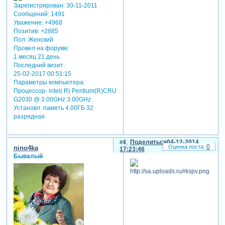
Зарегистрирован
: 30-11-2011
Сообщений:
1491
Уважение:
+4968
Позитив:
+2885
Пол:
Женский
Провел на форуме:
1 месяц 21 день
Последний визит:
25-02-2017 00:51:15
Параметры компьютера:
Процессор- intel( R) Pentium(R)CRU
G2030 @ 3.00GHz 3.00GHz
Установл. память 4.00ГБ 32
разрядная.
4
Поделиться
04-12-2014
0
nino4ka
17:23:46
Бывалый