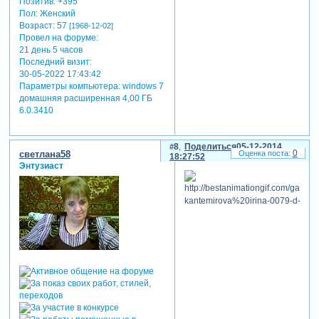
Позитив:
+395
Пол:
Женский
Возраст:
57
[1968-12-02]
Провел на форуме:
21 день 5 часов
Последний визит:
30-05-2022 17:43:42
Параметры компьютера:
windows 7
домашняя расширенная 4,00 ГБ
6.0.3410
8
Поделиться
05-12-2014
0
светлана58
18:27:52
Энтузиаст