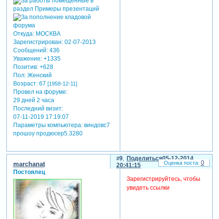
Откуда:
МОСКВА
Зарегистрирован
: 02-07-2013
Сообщений:
436
Уважение:
+1335
Позитив:
+628
Пол:
Женский
Возраст:
67
[1958-12-11]
Провел на форуме:
29 дней 2 часа
Последний визит:
07-11-2019 17:19:07
Параметры компьютера:
виндовс7
прошоу продюсер5.3280
9
Поделиться
05-12-2014
0
marchanat
20:41:15
Постоялец
Зарегистрируйтесь, чтобы
увидеть ссылки