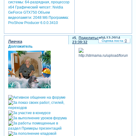
системы: 64-разрядная, процессор
х64 Графический чипсет: Nvidia
GeForce GTX750 Объем
видеопамяти: 2048 Мб Программа:
ProShow Producer 6.0.0.3410
5
Поделиться
04-12-2014
0
Лиечка
23:39:32
Долгожитель