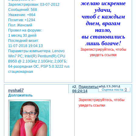
желаю искренне
Зарегистрирован
: 03-07-2012
удачи,
Сообщений:
568
чтоб с каждым
Уважение:
+864
Позитив:
+1294
днем, врагам
Пол:
Женский
назло,
Провел на форуме:
вы становились
1 месяц 30 дней
Последний визит:
лишь богаче!
11-07-2018 19:04:13
Зарегистрируйтесь, чтобы
Параметры компьютера:
Lenovo
увидеть ссылки
Win7 PC; Intel(R) Pentium(R) CPU
B950 @ 2.10GHz 2.10GHz; 2,00ГБ;
64-разрядная ОС, PSP 5.0.3222 rus
стационарная
2
Поделиться
04-12-2014
0
nysha67
06:24:14
Долгожитель
Зарегистрируйтесь, чтобы
увидеть ссылки