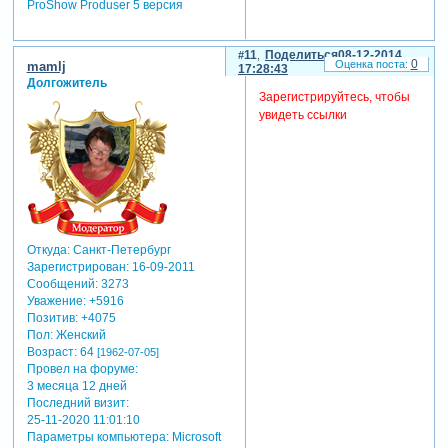
ProShow Produser 5 версия
11
Поделиться
08-12-2014
0
mamlj
17:28:43
Долгожитель
Зарегистрируйтесь, чтобы
увидеть ссылки
Откуда:
Санкт-Петербург
Зарегистрирован
: 16-09-2011
Сообщений:
3273
Уважение:
+5916
Позитив:
+4075
Пол:
Женский
Возраст:
64
[1962-07-05]
Провел на форуме:
3 месяца 12 дней
Последний визит:
25-11-2020 11:01:10
Параметры компьютера:
Microsoft