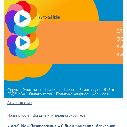
Art-Slide
Форум
Участники
Правила
Поиск
Регистрация
Войти
FAQ/ЧаВо
Облако тегов
Политика конфиденциальности
Активные темы
Привет, Гость!
Войдите
или
зарегистрируйтесь
.
»
Art-Slide
»
Поздравления
»
С Днём рождения, Александр