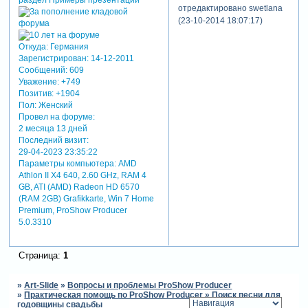
отредактировано swetlana
(23-10-2014 18:07:17)
Откуда:
Германия
Зарегистрирован
: 14-12-2011
Сообщений:
609
Уважение:
+749
Позитив:
+1904
Пол:
Женский
Провел на форуме:
2 месяца 13 дней
Последний визит:
29-04-2023 23:35:22
Параметры компьютера:
AMD
Athlon II X4 640, 2.60 GHz, RAM 4
GB, ATI (AMD) Radeon HD 6570
(RAM 2GB) Grafikkarte, Win 7 Home
Premium, ProShow Producer
5.0.3310
Страница:
1
»
Art-Slide
»
Вопросы и проблемы ProShow Producer
»
Практическая помощь по ProShow Producer
»
Поиск песни для
годовщины свадьбы