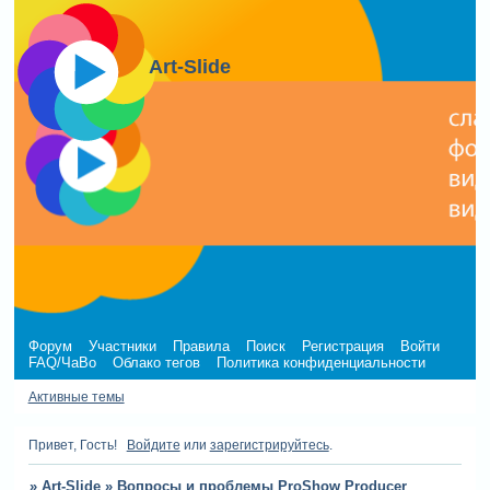
Art-Slide
Форум
Участники
Правила
Поиск
Регистрация
Войти
FAQ/ЧаВо
Облако тегов
Политика конфиденциальности
Активные темы
Привет, Гость!
Войдите
или
зарегистрируйтесь
.
»
Art-Slide
»
Вопросы и проблемы ProShow Producer