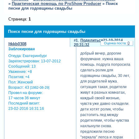
»
Практическая помощь по ProShow Producer
»
Поиск
песни для годовщины свадьбы
Страница:
1
Поиск песни для годовщины свадьбы
1
Поделиться
21-10-2014
0
ltkkb0308
20:31:32
Заблокирован
добрый вечер, дорогие
Откуда:
Екатеринбург
форумчане. нужна ваша
Зарегистрирован
: 13-07-2012
помощь. подруга попросила
Сообщений:
13
сделать ролик для
Уважение:
+8
годовщины свадьбы, 30 лет,
Позитив:
+4
для родителей мужа.
Пол:
Женский
ситуация такая, родители
Возраст:
43
[1982-08-29]
живут в разных комнатах,
Провел на форуме:
17 часов 36 минут
каждый своей жизнью,
Последний визит:
чувств уже давно охладели.
23-02-2016 16:31:16
дети хотят ролик, чтобы
растопить лед между
родителями, чтобы чувства
нахлынули снова.
предложили песню
"зеркала" лепса и лорак