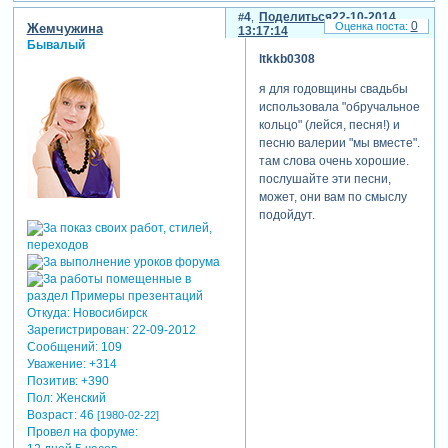
4
Поделиться
22-10-2014
0
Жемчужина
13:17:14
Бывалый
ltkkb0308
я для годовщины свадьбы
использовала "обручальное
кольцо" (лейся, песня!) и
песню валерии "мы вместе".
там слова очень хорошие.
послушайте эти песни,
может, они вам по смыслу
подойдут.
Откуда:
Новосибирск
Зарегистрирован
: 22-09-2012
Сообщений:
109
Уважение:
+314
Позитив:
+390
Пол:
Женский
Возраст:
46
[1980-02-22]
Провел на форуме: