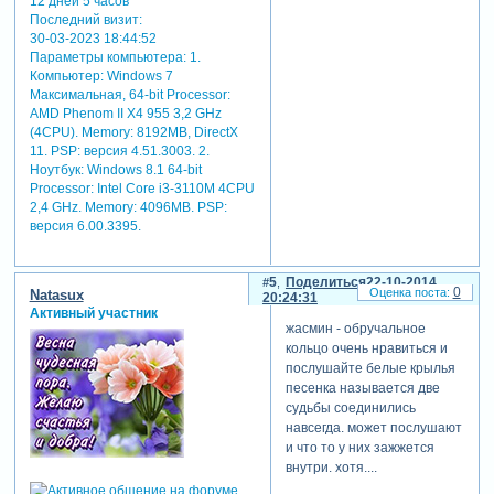
12 дней 5 часов
Последний визит:
30-03-2023 18:44:52
Параметры компьютера:
1.
Компьютер: Windows 7
Максимальная, 64-bit Processor:
AMD Phenom II X4 955 3,2 GHz
(4CPU). Memory: 8192MB, DirectX
11. PSP: версия 4.51.3003. 2.
Ноутбук: Windows 8.1 64-bit
Processor: Intel Core i3-3110M 4CPU
2,4 GHz. Memory: 4096MB. PSP:
версия 6.00.3395.
5
Поделиться
22-10-2014
0
Natasux
20:24:31
Активный участник
жасмин - обручальное
кольцо очень нравиться и
послушайте белые крылья
песенка называется две
судьбы соединились
навсегда. может послушают
и что то у них зажжется
внутри. хотя....