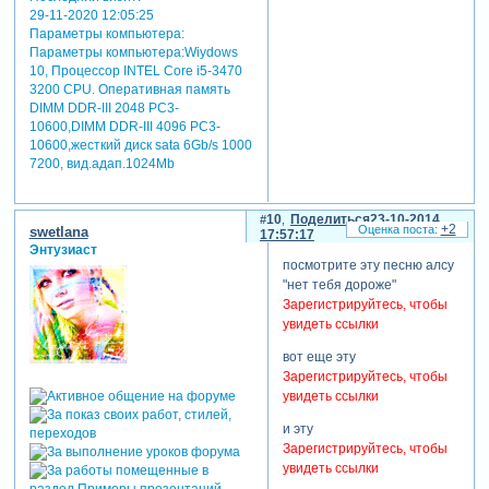
29-11-2020 12:05:25
Параметры компьютера:
Параметры компьютера:Wiydows
10, Процессор INTEL Core i5-3470
3200 CРU. Оперативная память
DIMM DDR-III 2048 РC3-
10600,DIMM DDR-III 4096 РC3-
10600,жесткий диск sata 6Gb/s 1000
7200, вид.адап.1024Mb
10
Поделиться
23-10-2014
+2
swetlana
17:57:17
Энтузиаст
посмотрите эту песню алсу
"нет тебя дороже"
Зарегистрируйтесь, чтобы
увидеть ссылки
вот еще эту
Зарегистрируйтесь, чтобы
увидеть ссылки
и эту
Зарегистрируйтесь, чтобы
увидеть ссылки