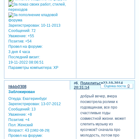
Зарегистрирован
: 10-11-2013
Сообщений:
72
Уважение:
+55
Позитив:
+54
Провел на форуме:
3 дня 4 часа
Последний визит:
19-11-2022 08:06:51
Параметры компьютера:
XP
6
Поделиться
22-10-2014
0
ltkkb0308
20:31:14
Заблокирован
добрый вечер, вчера
Откуда:
Екатеринбург
посмотрела ролики к
Зарегистрирован
: 13-07-2012
годовщинам, все про
Сообщений:
13
счастливые годы
Уважение:
+8
совместной жизни. может
Позитив:
+4
слепить музыку из
Пол:
Женский
кусочков? сначала про
Возраст:
43
[1982-08-29]
молодость, потом про
Провел на форуме: