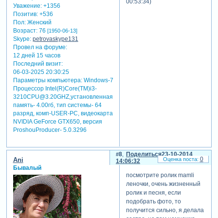
00:53:34)
Уважение:
+1356
Позитив:
+536
Пол:
Женский
Возраст:
76
[1950-06-13]
Skype:
petrovaskype131
Провел на форуме:
12 дней 15 часов
Последний визит:
06-03-2025 20:30:25
Параметры компьютера:
Windows-7
Процессор Intel(R)Core(TM)i3-
3210CPU@3.20GHZ,установленная
память- 4.00гб, тип системы- 64
разряд, комп-USER-PC, видеокарта
NVIDIA GeForce GTX650, версия
ProshouProducer- 5.0.3296
8
Поделиться
23-10-2014
0
Ani
14:06:32
Бывалый
посмотрите ролик mamli
леночки, очень жизненный
ролик и песня, если
подобрать фото, то
получится сильно, я делала