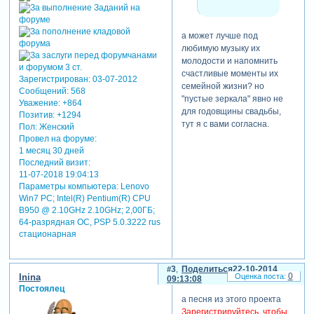
а может лучше под
любимую музыку их
молодости и напомнить
счастливые моменты их
Зарегистрирован
: 03-07-2012
семейной жизни? но
Сообщений:
568
"пустые зеркала" явно не
Уважение:
+864
для годовщины свадьбы,
Позитив:
+1294
тут я с вами согласна.
Пол:
Женский
Провел на форуме:
1 месяц 30 дней
Последний визит:
11-07-2018 19:04:13
Параметры компьютера:
Lenovo
Win7 PC; Intel(R) Pentium(R) CPU
B950 @ 2.10GHz 2.10GHz; 2,00ГБ;
64-разрядная ОС, PSP 5.0.3222 rus
стационарная
3
Поделиться
22-10-2014
0
Inina
09:13:08
Постоялец
а песня из этого проекта
Зарегистрируйтесь, чтобы