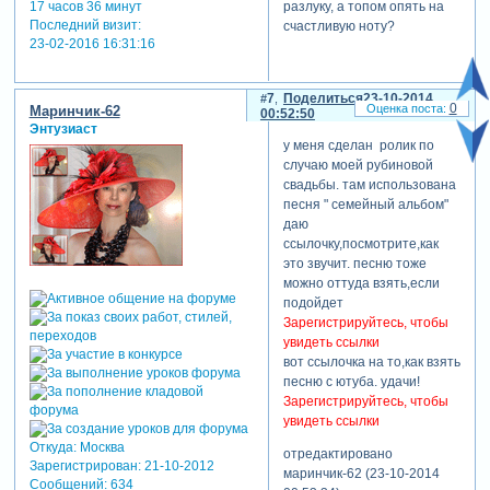
17 часов 36 минут
разлуку, а топом опять на
Последний визит:
счастливую ноту?
23-02-2016 16:31:16
7
Поделиться
23-10-2014
0
Маринчик-62
00:52:50
Энтузиаст
у меня сделан ролик по
случаю моей рубиновой
свадьбы. там использована
песня " семейный альбом"
даю
ссылочку,посмотрите,как
это звучит. песню тоже
можно оттуда взять,если
подойдет
Зарегистрируйтесь, чтобы
увидеть ссылки
вот ссылочка на то,как взять
песню с ютуба. удачи!
Зарегистрируйтесь, чтобы
увидеть ссылки
Откуда:
Москва
отредактировано
Зарегистрирован
: 21-10-2012
маринчик-62 (23-10-2014
Сообщений:
634