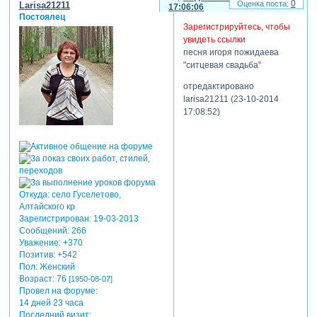
0
Larisa21211
17:06:06
Постоялец
Зарегистрируйтесь, чтобы
увидеть ссылки
песня игоря пожидаева
"ситцевая свадьба"
отредактировано
larisa21211 (23-10-2014
17:08:52)
Откуда:
село Гуселетово,
Алтайского кр
Зарегистрирован
: 19-03-2013
Сообщений:
266
Уважение:
+370
Позитив:
+542
Пол:
Женский
Возраст:
76
[1950-08-07]
Провел на форуме:
14 дней 23 часа
Последний визит: