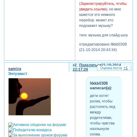
(
Зарегистрируйтесь, чтобы
увидеть ссылки
), но мне
кажется это немного
перебор. может кто
подскажет музыку?
теги: музыка для слайд-шоу
отредактировано ltkkb0308
(21-10-2014 20:43:34)
2
Поделиться
21-10-2014
+1
samira
22:17:26
Энтузиаст
ltkkb0308
написал(а):
дети хотят
ролик, чтобы
растопить лед
между
родителями,
чтобы чувства
нахлынули
снова.