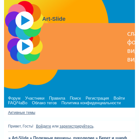
Art-Slide
Форум
Участники
Правила
Поиск
Регистрация
Войти
FAQ/ЧаВо
Облако тегов
Политика конфиденциальности
Активные темы
Привет, Гость!
Войдите
или
зарегистрируйтесь
.
»
Art-Slide
»
Полезные вещицы, рукоделие
»
Берет и шарф