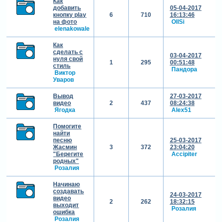
Как
добавить
05-04-2017
кнопку play
6
710
16:13:46
на фото
OllSi
elenakowale
Как
сделать с
03-04-2017
нуля свой
1
295
00:51:48
стиль
Пандора
Виктор
Уваров
Вывод
27-03-2017
видео
2
437
08:24:38
Ягодка
Alex51
Помогите
найти
песню
25-03-2017
Жасмин
3
372
23:04:20
"Берегите
Accipiter
родных"
Розалия
Начинаю
создавать
24-03-2017
видео
2
262
18:32:15
выходит
Розалия
ошибка
Розалия