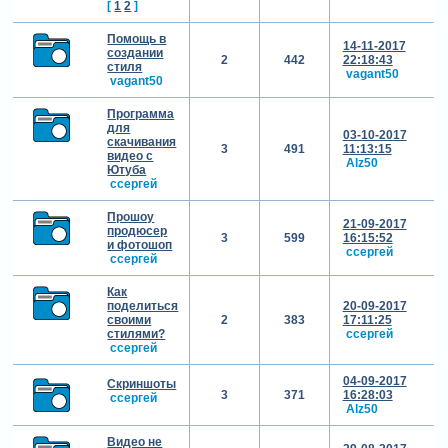
[
1
2
]
Помощь в
14-11-2017
создании
2
442
22:18:43
стиля
vagant50
vagant50
Программа
для
03-10-2017
скачивания
3
491
11:13:15
видео с
Alz50
Ютуба
cсергей
Прошоу
21-09-2017
продюсер
3
599
16:15:52
и фотошоп
cсергей
cсергей
Как
поделиться
20-09-2017
своими
2
383
17:11:25
стилями?
cсергей
cсергей
04-09-2017
Скриншоты
3
371
16:28:03
cсергей
Alz50
Видео не