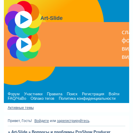
Art-Slide
Форум
Участники
Правила
Поиск
Регистрация
Войти
FAQ/ЧаВо
Облако тегов
Политика конфиденциальности
Активные темы
Привет, Гость!
Войдите
или
зарегистрируйтесь
.
»
Art-Slide
»
Вопросы и проблемы ProShow Producer