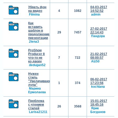
Убрать фон
04-03-2017
на видео
4
1082
14:52:52
Filmina
admin
Как
вставить
27-02-2017
шаблон в
29
7457
22:14:43
продолжение
Пандора
презентации
2lena3
ProShow
Producer 8
21-02-2017
что-то не
7
722
08:00:57
ко двору
Alz50
dedugan52
Нужен
стиль
06-02-2017
"Увеличивающая
1
374
17:23:56
лупа"
kochlana
Марина
Ермолаева
Проблема
15-01-2017
с чтением
18:45:16
26
3568
стилей
Ярик
Larisa21211
Богданов