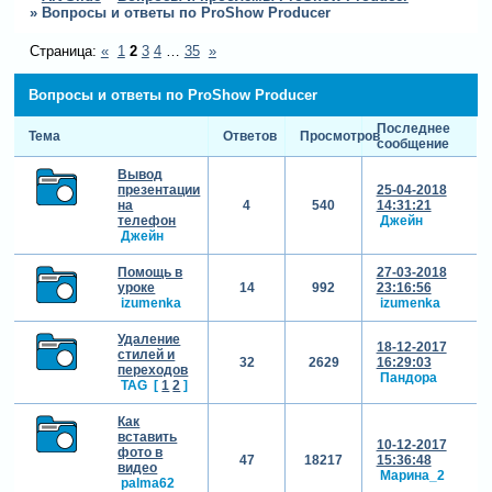
»
Вопросы и ответы по ProShow Producer
Страница:
«
1
2
3
4
…
35
»
Вопросы и ответы по ProShow Producer
Последнее
Тема
Ответов
Просмотров
сообщение
Вывод
презентации
25-04-2018
на
4
540
14:31:21
телефон
Джейн
Джейн
Помощь в
27-03-2018
уроке
14
992
23:16:56
izumenka
izumenka
Удаление
18-12-2017
стилей и
32
2629
16:29:03
переходов
Пандора
TAG
[
1
2
]
Как
вставить
10-12-2017
фото в
47
18217
15:36:48
видео
Марина_2
palma62