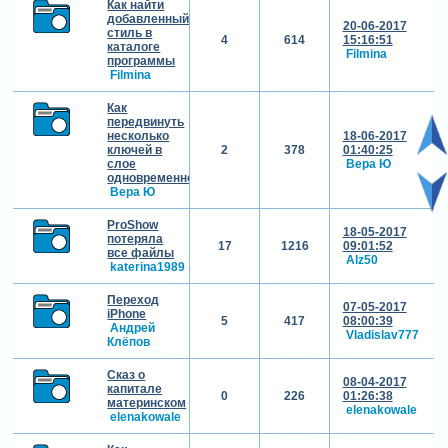
Как найти
добавленный
20-06-2017
стиль в
4
614
15:16:51
каталоге
Filmina
программы
Filmina
Как
передвинуть
несколько
18-06-2017
ключей в
2
378
01:40:25
слое
Вера Ю
одновременно?
Вера Ю
ProShow
18-05-2017
потеряла
17
1216
09:01:52
все файлы
Alz50
katerina1989
Переход
07-05-2017
iPhone
5
417
08:00:39
Андрей
Vladislav777
Клёпов
Сказ о
08-04-2017
капитале
0
226
01:26:38
материнском
elenakowale
elenakowale