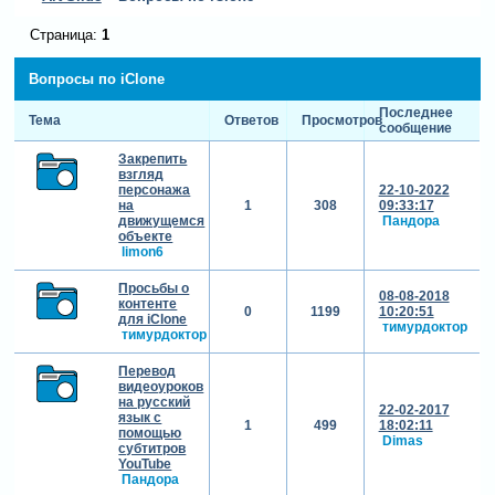
Страница:
1
Вопросы по iClone
Последнее
Тема
Ответов
Просмотров
сообщение
Закрепить
взгляд
персонажа
22-10-2022
на
1
308
09:33:17
движущемся
Пандора
объекте
limon6
Просьбы о
08-08-2018
контенте
0
1199
10:20:51
для iClone
тимурдоктор
тимурдоктор
Перевод
видеоуроков
на русский
22-02-2017
язык с
1
499
18:02:11
помощью
Dimas
субтитров
YouTube
Пандора