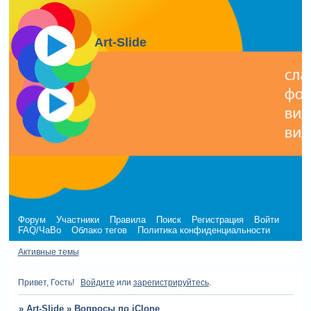
Art-Slide
Форум
Участники
Правила
Поиск
Регистрация
Войти
FAQ/ЧаВо
Облако тегов
Политика конфиденциальности
Активные темы
Привет, Гость!
Войдите
или
зарегистрируйтесь
.
»
Art-Slide
»
Вопросы по iClone