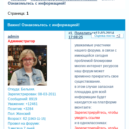
Ознакомьтесь с информацией!
Страница:
1
Важно! Ознакомьтесь с информацией!
1
Поделиться
12-03-2014
+2
admin
17:08:25
Администратор
уважаемые участники
нашего форума. в связи с
имеющейся сегодня
проблемой блокировки
многих интернет ресурсов
наш форум может
временно прекратить свое
существование.
в этом случае запасная
Откуда:
Бельгия.
площадка для всей
Зарегистрирован
: 08-03-2011
информации будет
Сообщений:
8919
находится на платформе
Уважение:
+12461
вконтакте:
Позитив:
+3284
Зарегистрируйтесь, чтобы
Пол:
Женский
увидеть ссылки
Возраст:
62
[1963-11-15]
и в одноклассниках:
Провел на форуме:
Зарегистрируйтесь, чтобы
3 месяца 7 дней