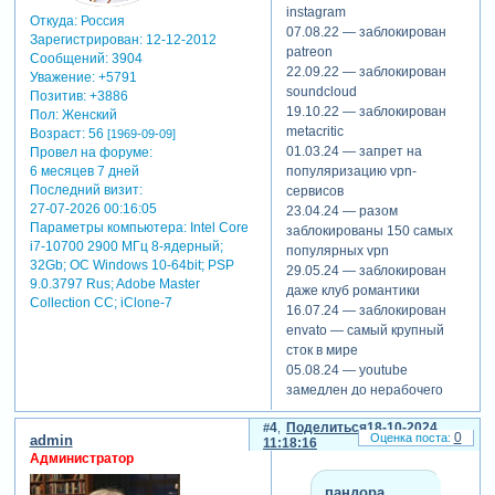
instagram
Откуда:
Россия
07.08.22 — заблокирован
Зарегистрирован
: 12-12-2012
patreon
Сообщений:
3904
22.09.22 — заблокирован
Уважение:
+5791
soundcloud
Позитив:
+3886
19.10.22 — заблокирован
Пол:
Женский
metacritic
Возраст:
56
[1969-09-09]
01.03.24 — запрет на
Провел на форуме:
популяризацию vpn-
6 месяцев 7 дней
Последний визит:
сервисов
27-07-2026 00:16:05
23.04.24 — разом
Параметры компьютера:
Intel Core
заблокированы 150 самых
i7-10700 2900 МГц 8-ядерный;
популярных vpn
32Gb; ОС Windows 10-64bit; PSP
29.05.24 — заблокирован
9.0.3797 Rus; Adobe Master
даже клуб романтики
Collection СС; iClone-7
16.07.24 — заблокирован
envato — самый крупный
сток в мире
05.08.24 — youtube
замедлен до нерабочего
состояния
4
Поделиться
18-10-2024
08.08.24 — блогеров с 10
0
admin
11:18:16
тысячами подписчиков
Администратор
обязали передавать
данные о себе в ркн
пандора