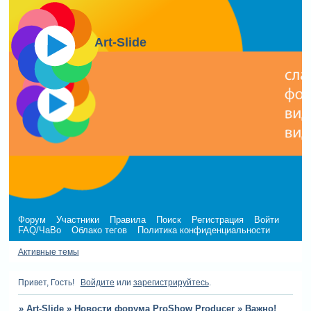
Art-Slide
Форум
Участники
Правила
Поиск
Регистрация
Войти
FAQ/ЧаВо
Облако тегов
Политика конфиденциальности
Активные темы
Привет, Гость!
Войдите
или
зарегистрируйтесь
.
»
Art-Slide
»
Новости форума ProShow Producer
»
Важно!