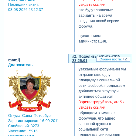
Последний визит:
увидеть ссылки
03-08-2026 23:12:37
это будут запасные
варианты на время
создания новой версии
форума.
с уважением
администрация.
2
Поделиться
01-02-2015
+2
mamlj
23:25:01
Долгожитель
уважаемые форумчане! мы
открыли еще одну
площадку в социальной
сети facebook. предлагаем
добавляться в группу и
активнее общаться!
Зарегистрируйтесь, чтобы
увидеть ссылки
обращаем внимание
Откуда:
Санкт-Петербург
форумчан, что адрес
Зарегистрирован
: 16-09-2011
запасной группы в
Сообщений:
3273
социальной сети
Уважение:
+5916
одноклассники изменен.