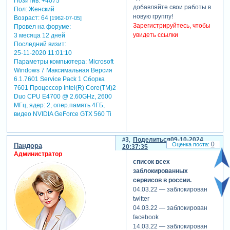
Позитив:
+4075
добавляйте свои работы в
Пол:
Женский
новую группу!
Возраст:
64
[1962-07-05]
Зарегистрируйтесь, чтобы
Провел на форуме:
увидеть ссылки
3 месяца 12 дней
Последний визит:
25-11-2020 11:01:10
Параметры компьютера:
Microsoft
Windows 7 Максимальная Версия
6.1.7601 Service Pack 1 Сборка
7601 Процессор Intel(R) Core(TM)2
Duo CPU E4700 @ 2.60GHz, 2600
МГц, ядер: 2, опер.память 4ГБ,
видео NVIDIA GeForce GTX 560 Ti
3
Поделиться
09-10-2024
0
Пандора
20:37:35
Администратор
список всех
заблокированных
сервисов в россии.
04.03.22 — заблокирован
twitter
04.03.22 — заблокирован
facebook
14.03.22 — заблокирован