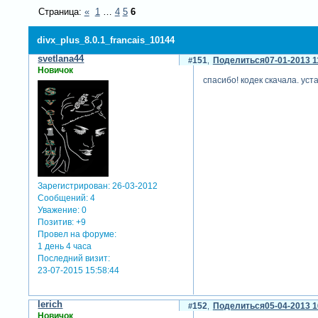
Страница:
«
1
…
4
5
6
divx_plus_8.0.1_francais_10144
svetlana44
151
Поделиться
07-01-2013 1
Новичок
спасибо! кодек скачала. уст
Зарегистрирован
: 26-03-2012
Сообщений:
4
Уважение:
0
Позитив:
+9
Провел на форуме:
1 день 4 часа
Последний визит:
23-07-2015 15:58:44
lerich
152
Поделиться
05-04-2013 1
Новичок