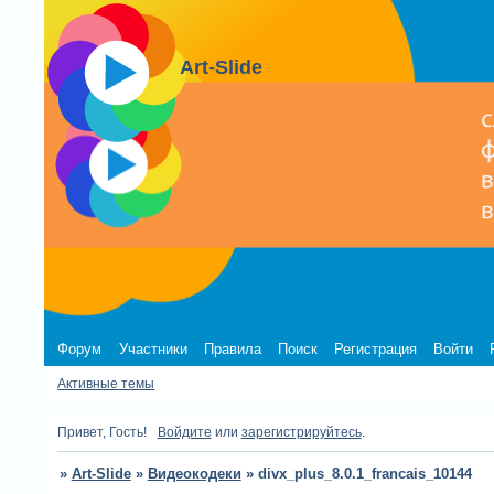
Art-Slide
Форум
Участники
Правила
Поиск
Регистрация
Войти
Активные темы
Привет, Гость!
Войдите
или
зарегистрируйтесь
.
»
Art-Slide
»
Видеокодеки
»
divx_plus_8.0.1_francais_10144