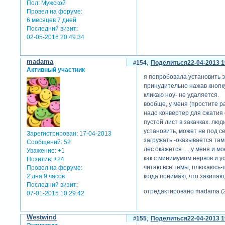
Пол:
Мужской
Провел на форуме:
6 месяцев 7 дней
Последний визит:
02-05-2016 20:49:34
madama
154
Поделиться
22-04-2013 1
Активный участник
я попробовала установить эт
принудительно нажав кнопку
кликаю ноу- не удаляется.
вообще, у меня (простите р
надо конвертер для сжатия 
пустой лист в закачках. люд
установить, может не под се
Зарегистрирован
: 17-04-2013
загружать -оказывается там
Сообщений:
52
лес окажется .....у меня и 
Уважение:
+1
как с минимумом нервов и у
Позитив:
+24
читаю все темы, плюхаюсь-пл
Провел на форуме:
2 дня 9 часов
когда понимаю, что закипаю
Последний визит:
отредактировано madama (2
07-01-2015 10:29:42
Westwind
155
Поделиться
22-04-2013 1