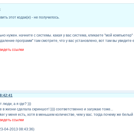
:
ить этот кодак(и) - не получилось.
ьно нужен. начните с системы. какая у вас система, кликаете "мой компьютер" -
удаление программ" там смотрите, что у вас установлено, вот там вы увидите 
видеть ссылки
8:42:41
 люди, а я где? )))
 в жизни сделала скриншот! )))) соответственно и загужаю тоже...
oker у меня есть, хотя в меньшем количестве, чем у вас. тогда почему же белый
видеть ссылки
3-04-2013 08:43:36)