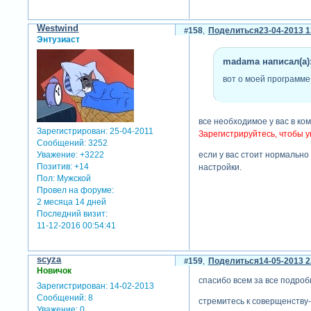
Westwind
158
Поделиться
23-04-2013 1
Энтузиаст
madama написал(а)
вот о моей программе.
все необходимое у вас в ко
Зарегистрирован
: 25-04-2011
Зарегистрируйтесь, чтобы у
Сообщений:
3252
если у вас стоит нормально
Уважение:
+3222
Позитив:
+14
настройки.
Пол:
Мужской
Провел на форуме:
2 месяца 14 дней
Последний визит:
11-12-2016 00:54:41
scyza
159
Поделиться
14-05-2013 2
Новичок
спасибо всем за все подроб
Зарегистрирован
: 14-02-2013
Сообщений:
8
стремитесь к соверщенству-
Уважение:
0