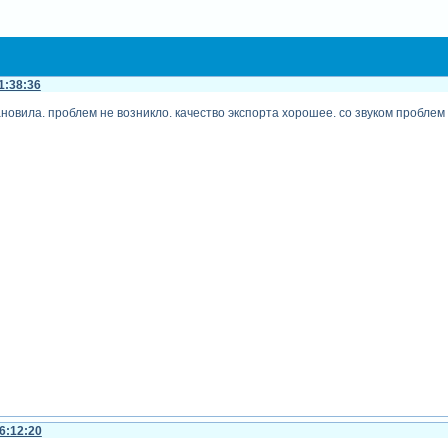
1:38:36
ановила. проблем не возникло. качество экспорта хорошее. со звуком проблем 
6:12:20