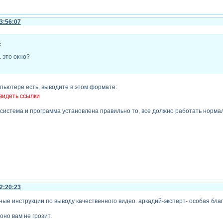
3:56:07
:
 это окно?
мпьютере есть, выводите в этом формате:
видеть ссылки
 система и программа установлена правильно то, все должно работать норма
2:20:23
ные инструкции по выводу качественного видео. аркадий-эксперт- особая бла
оно вам не грозит.