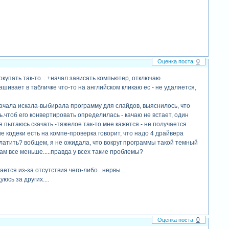
0
окупать так-то....+начал зависать компьютер, отключаю
шивает в табличке что-то на английском кликаю ес - не удаляется,
сначала искала-выбирала программу для слайдов, выяснилось, что
.чтоб его конвертировать определилась - качаю не встает, один
я пытаюсь скачать -тяжелое так-то мне кажется - не получается
ие кодеки есть на компе-проверка говорит, что надо 4 драйвера
платить? вобщем, я не ожидала, что вокруг программы такой темный
кам все меньше.....правда у всех такие проблемы?
тся из-за отсутствия чего-либо...нервы....
сь за других....
0