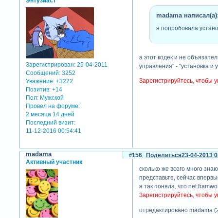
Энтузиаст
madama написал(а)
я попробовала установ
а этот кодек и не объязател
Зарегистрирован
: 25-04-2011
управления" - "установка и 
Сообщений:
3252
Зарегистрируйтесь, чтобы у
Уважение:
+3222
Позитив:
+14
Пол:
Мужской
Провел на форуме:
2 месяца 14 дней
Последний визит:
11-12-2016 00:54:41
madama
156
Поделиться
23-04-2013 0
Активный участник
сколько же всего много знают
представьте, сейчас впервые
я так поняла, что net.framw
Зарегистрируйтесь, чтобы у
отредактировано madama (2