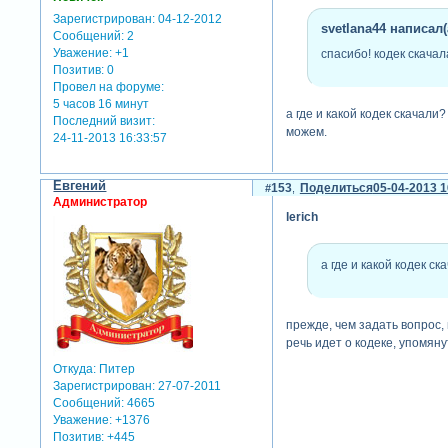
Зарегистрирован
: 04-12-2012
svetlana44 написал(
Сообщений:
2
Уважение:
+1
спасибо! кодек скачал
Позитив:
0
Провел на форуме:
5 часов 16 минут
а где и какой кодек скачал
Последний визит:
можем.
24-11-2013 16:33:57
Евгений
153
Поделиться
05-04-2013 1
Администратор
lerich
а где и какой кодек ск
прежде, чем задать вопрос, 
речь идет о кодеке, упомяну
Откуда:
Питер
Зарегистрирован
: 27-07-2011
Сообщений:
4665
Уважение:
+1376
Позитив:
+445