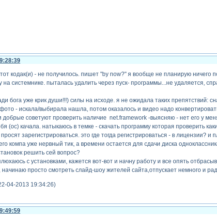
9:28:39
от кодак(и) - не получилось. пишет "by now?" я вообще не планирую ничего п
 на системнике. пыталась удалить через пуск- программы...не удаляется, спра
ади бога уже крик души!!!) силы на исходе. я не ожидала таких препятствий: 
фото - искала/выбирала нашла, потом оказалось и видео надо конвертировать
и добрые советуют проверить наличие net.framework -выясняю - нет его у мен
бя (ос) качала. натыкаюсь в темке - скачать программу которая проверить как
 просят зарегистрироваться. это где тогда регистрироваться - в лицензии? и 
моего компа уже нервный тик, а времени остается для сдачи диска одноклассни
становок решить сей вопрос?
юхаюсь с установками, кажется вот-вот и начну работу и все опять отбрасывае
, начинаю просто смотреть слайд-шоу жителей сайта,отпускает немного и радую
2-04-2013 19:34:26)
9:49:59