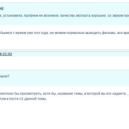
а):
а. установила. проблем не возникло. качество экспорта хорошее. со звуком пр
и? бьемся с мужем уже пол года. не можем нормально выводить фильмы. все вр
6:21:02
ачали?
неплохо бы просмотреть, хотя бы, название темы, в которой вы его задаете...
том в посте n1 данной темы.