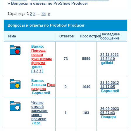
»
Вопросы и ответы по ProShow Producer
Страница:
1
2
3
…
35
»
Вопросы и ответы по ProShow Producer
Последнее
Тема
Ответов
Просмотров
сообщение
Важно:
Помощь
новым
24-11-2022
участникам
73
5559
14:54:10
форума
galiluki
gauss
[
1
2
3
]
Важно:
31-10-2012
Закрыта
Правила
0
1040
14:17:05
раздела
Бармалей
Бармалей
Чтение
стилей
26-09-2023
занимает
1
183
05:37:43
много
Пандора
времени
Лера