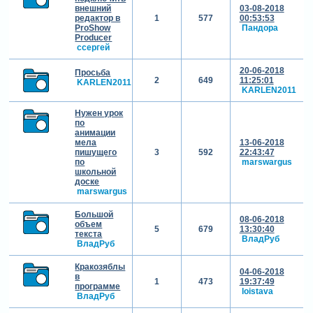
внешний
03-08-2018
редактор в
1
577
00:53:53
ProShow
Пандора
Producer
cсергей
20-06-2018
Просьба
2
649
11:25:01
KARLEN2011
KARLEN2011
Нужен урок
по
анимации
мела
13-06-2018
пишущего
3
592
22:43:47
по
marswargus
школьной
доске
marswargus
Большой
08-06-2018
объем
5
679
13:30:40
текста
ВладРуб
ВладРуб
Кракозяблы
04-06-2018
в
1
473
19:37:49
программе
loistava
ВладРуб