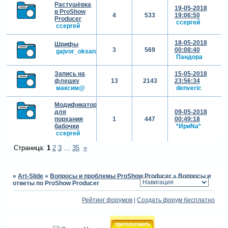
Растушёвка
19-05-2018
в ProShow
4
533
19:06:50
Producer
cсергей
cсергей
18-05-2018
Шрифы
3
569
00:08:40
gajvor_oksana
Пандора
Запись на
15-05-2018
флешку
13
2143
23:56:34
максим@
denveric
Модификаторы
для
09-05-2018
порхания
1
447
00:49:18
бабочки
*ИриNа*
cсергей
Страница:
1
2
3
…
35
»
»
Art-Slide
»
Вопросы и проблемы ProShow Producer
»
Вопросы и
ответы по ProShow Producer
Рейтинг форумов
|
Создать форум бесплатно