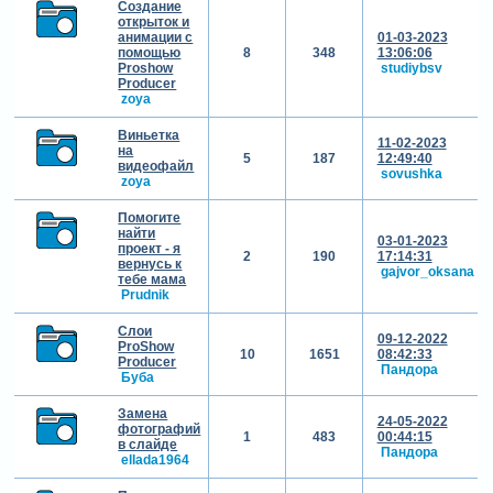
Создание
открыток и
анимации с
01-03-2023
помощью
8
348
13:06:06
Proshow
studiybsv
Producer
zoya
Виньетка
11-02-2023
на
5
187
12:49:40
видеофайл
sovushka
zoya
Помогите
найти
03-01-2023
проект - я
2
190
17:14:31
вернусь к
gajvor_oksana
тебе мама
Prudnik
Слои
09-12-2022
ProShow
10
1651
08:42:33
Producer
Пандора
Буба
Замена
24-05-2022
фотографий
1
483
00:44:15
в слайде
Пандора
ellada1964