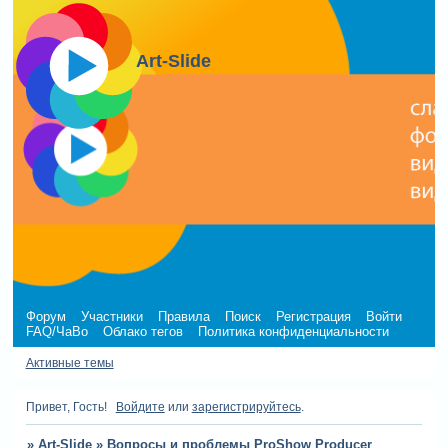
Art-Slide
Форум
Участники
Правила
Поиск
Регистрация
Войти
FAQ/ЧаВо
Облако тегов
Политика конфиденциальности
Активные темы
Привет, Гость!
Войдите
или
зарегистрируйтесь
.
»
Art-Slide
»
Вопросы и проблемы ProShow Producer