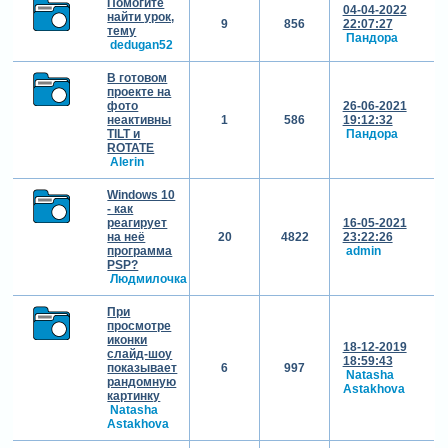
Помогите
04-04-2022
найти урок,
9
856
22:07:27
тему
Пандора
dedugan52
В готовом
проекте на
фото
26-06-2021
неактивны
1
586
19:12:32
TILT и
Пандора
ROTATE
Alerin
Windows 10
- как
реагирует
16-05-2021
на неё
20
4822
23:22:26
программа
admin
PSP?
Людмилочка
При
просмотре
иконки
18-12-2019
слайд-шоу
18:59:43
показывает
6
997
Natasha
рандомную
Astakhova
картинку
Natasha
Astakhova