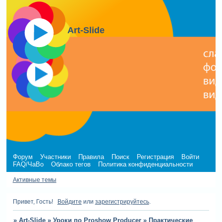
Art-Slide
Форум
Участники
Правила
Поиск
Регистрация
Войти
FAQ/ЧаВо
Облако тегов
Политика конфиденциальности
Активные темы
Привет, Гость!
Войдите
или
зарегистрируйтесь
.
»
Art-Slide
»
Уроки по Proshow Producer
»
Практические