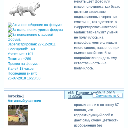
менять цвет фото или
видео получилось, как будто
цветные стеклышки
подставляешь и через них
смотришь, как в детстве. а
скорректировать цветовой
баланс так нельзя? у меня
не получилось. на
видеофрагменте слишком
Зарегистрирован
: 27-12-2011
много синего, наверное при
Сообщений:
148
съемке такой свет был.
Уважение:
+107
попробовала придать ему
Позитив:
+289
естественность - не
Провел на форуме:
получилось.
8 дней 18 часов
Последний визит:
26-07-2018 16:28:30
68
Поделиться
30-11-2013
0
lorocka-1
11:33:36
Активный участник
правильно ли я по посту 67
поняла, что
корректирующий слой и
дает саму смену цветности
изображения без