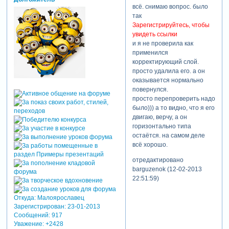
всё. снимаю вопрос. было
так
Зарегистрируйтесь, чтобы
увидеть ссылки
и я не проверила как
применился
корректирующий слой.
просто удалила его. а он
оказывается нормально
повернулся.
просто перепроверить надо
было))) а то видно, что я его
двигаю, верчу, а он
горизонтально типа
остаётся. на самом деле
всё хорошо.
отредактировано
barguzenok (12-02-2013
22:51:59)
Откуда:
Малоярославец
Зарегистрирован
: 23-01-2013
Сообщений:
917
Уважение:
+2428