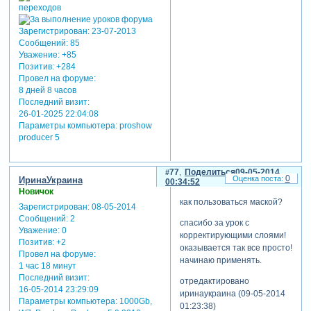
Зарегистрирован
: 23-07-2013
Сообщений:
85
Уважение:
+85
Позитив:
+284
Провел на форуме:
8 дней 8 часов
Последний визит:
26-01-2025 22:04:08
Параметры компьютера:
proshow
producer 5
77
Поделиться
09-05-2014
0
ИринаУкраина
00:34:52
Новичок
как пользоваться маской?
Зарегистрирован
: 08-05-2014
Сообщений:
2
спасибо за урок с
Уважение:
0
корректирующими слоями!
Позитив:
+2
оказывается так все просто!
Провел на форуме:
начинаю применять.
1 час 18 минут
Последний визит:
отредактировано
16-05-2014 23:29:09
иринаукраина (09-05-2014
Параметры компьютера:
1000Gb,
01:23:38)