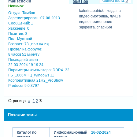
0
malischckin
08:51:00
Новичок
katerinapatrick - когда на
Откуда:
Тамбов
видео смотришь, лучше
Зарегистрирован
: 07-06-2013
видно применение
Сообщений:
1
эффекта. спасибо!
Уважение:
0
Позитив:
0
Пол:
Мужской
Возраст:
73
[1953-04-23]
Провел на форуме:
8 часов 51 минуту
Последний визит:
22-03-2024 19:19:24
Параметры компьютера:
DDR4_32
ГБ_1066М Гц_Windows 11
Корпоративная 21H2_ProShow
Producer 9.0.3797
Страница:
«
1
2
3
Похожие темы
Каталог по
Информационный
16-02-2024
урокам
раздел.