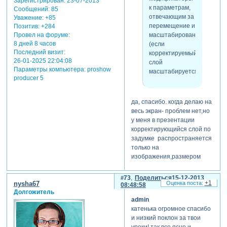
Зарегистрирован
: 23-07-2013
к параметрам,
Сообщений:
85
отвечающим за
Уважение:
+85
перемещение и
Позитив:
+284
масштабирование
Провел на форуме:
8 дней 8 часов
(если
Последний визит:
корректируемый
26-01-2025 22:04:08
слой
Параметры компьютера:
proshow
масштабируется.).
producer 5
да, спасибо. когда делаю на
весь экран- проблем нет,но
у меня в презентации
корректирующийся слой по
задумке распространяется
только на
изображения,размером
70% по масшабированию. а
вот про модификаторы в
73
Поделиться
15-12-2013
+1
nysha67
данном случае как-то не
08:48:58
Долгожитель
подумала, обязательно
admin
попробую применить ваш
катенька огромное спасибо
совет.
и низкий поклон за твои
уроки! так все ясно и