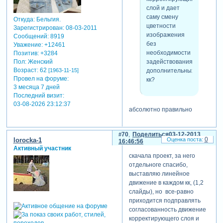
слой и дает
саму смену
Откуда:
Бельгия.
цветности
Зарегистрирован
: 08-03-2011
изображения
Сообщений:
8919
без
Уважение:
+12461
необходимости
Позитив:
+3284
задействования
Пол:
Женский
Возраст:
62
дополнительных
[1963-11-15]
Провел на форуме:
кк?
3 месяца 7 дней
Последний визит:
03-08-2026 23:12:37
абсолютно правильно
70
Поделиться
03-12-2013
0
lorocka-1
16:46:56
Активный участник
скачала проект, за него
отдельноге спасибо,
выставляю линейное
движение в каждом кк, (1,2
слайды), но все-равно
приходится подправлять
согласованность движение
корректирующего слоя и