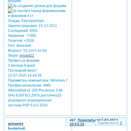
Откуда:
Екатеринбург
Зарегистрирован
: 15-12-2011
Сообщений:
3591
Уважение:
+7395
Позитив:
+2938
Пол:
Женский
Возраст:
53
[1973-04-29]
Skype:
irinaist22
Провел на форуме:
3 месяца 9 дней
Последний визит:
12-07-2020 14:44:39
Параметры компьютера:
Windows 7
Профессиональная. AMD
Athlon(tm)II x2 250 Processor 3.00
GHz 8,00ГБ(3,25ГБ доступно)32-
разрядная операционная
система.PSP-5.0.0.3310
67
Поделиться
17-02-2013
0
gimeney
20:53:10
Бывалый