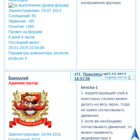
изображения вручную.
Зарегистрирован
: 23-07-2013
Сообщений:
85
Уважение:
+85
Позитив:
+284
Провел на форуме:
8 дней 8 часов
Последний визит:
26-01-2025 22:04:08
Параметры компьютера:
proshow
producer 5
71
Поделиться
03-12-2013
0
Бармалей
16:51:56
Администратор
lorocka-1
1. корректирующий слой в
некоторых случаях можно
делать на весь экран, тогда
не нужно согласовывать
движения.
2. если же необходимо
согласовывать движения, то
можно применить
Зарегистрирован
: 19-04-2011
модификаторы к
Сообщений:
5010