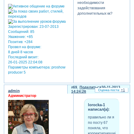
необходимости
задействования
дополнительных кк?
Зарегистрирован
: 23-07-2013
Сообщений:
85
Уважение:
+85
Позитив:
+284
Провел на форуме:
8 дней 8 часов
Последний визит:
26-01-2025 22:04:08
Параметры компьютера:
proshow
producer 5
69
Поделиться
30-11-2013
+1
admin
14:24:26
Администратор
lorocka-1
написал(а):
правильно ли я
по посту 67
поняла, что
корректирующий