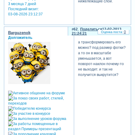
нижележащие слои.
3 месяца 7 дней
Последний визит:
03-08-2026 23:12:37
62
Поделиться
12-02-2013
0
Barguzenok
21:24:21
Долгожитель
а трансформировать его
можно? под размер фотки?
а то он в масштабе
уменьшается, а вот
поворот-наклон почему-то
не выходит. и так не
получится выкрутится?