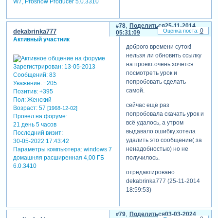
W7, Proshow Producer 5.0.3310
78
Поделиться
25-11-2014
0
dekabrinka777
05:31:09
Активный участник
доброго времени суток!
нельзя ли обновить ссылку
на проект.очень хочется
Зарегистрирован
: 13-05-2013
посмотреть урок и
Сообщений:
83
попробовать сделать
Уважение:
+205
самой.
Позитив:
+395
Пол:
Женский
сейчас ещё раз
Возраст:
57
[1968-12-02]
попробовала скачать урок и
Провел на форуме:
всё удалось, а утром
21 день 5 часов
выдавало ошибку.хотела
Последний визит:
удалить это сообщение( за
30-05-2022 17:43:42
ненадобностью) но не
Параметры компьютера:
windows 7
получилось.
домашняя расширенная 4,00 ГБ
6.0.3410
отредактировано
dekabrinka777 (25-11-2014
18:59:53)
79
Поделиться
03-03-2024