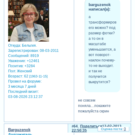
barguzenok
написал(а):
а
трансформировать
его можно? под
размер фотки?
а то он в
масштабе
Откуда:
Бельгия.
уменьшается, а
Зарегистрирован
: 08-03-2011
вот поворот-
Сообщений:
8919
наклон почему-
Уважение:
+12461
то не выходит.
Позитив:
+3284
и так не
Пол:
Женский
Возраст:
62
получится
[1963-11-15]
Провел на форуме:
выкрутится?
3 месяца 7 дней
Последний визит:
03-08-2026 23:12:37
не совсем
поняла....покажите
пожалуйста скрин
64
Поделиться
12-02-2013
0
Barguzenok
22:50:35
Долгожитель