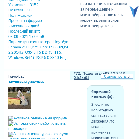
параметрам, отвечающим
Уважение:
+3152
за перемещение и
Позитив:
+381
масштабирование (если
Пол:
Мужской
корректируемый слой
Провел на форуме:
масштабируется.).
2 месяца 27 дней
Последний визит:
08-09-2021 17:04:59
Параметры компьютера:
Ноутбук
Lenovo Z500,Intel Core i7-3632QM
2.20GHz, ОЗУ 8 Гб DDR3, 1Тб,
Windows 8(64). PSP 5.0.3310 Eng
72
Поделиться
03-12-2013
0
lorocka-1
21:34:01
Активный участник
бармалей
написал(а):
2. если же
необходимо
согласовывать
движения, то
можно
применить
модификаторы