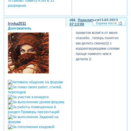
Установл. память 4.00ГБ 32
разрядная.
66
Поделиться
13-02-2013
+5
Irinka2011
07:13:00
Долгожитель
приветик всем! и от меня
спасибо...теперь понятно
как делать сканер))) с
корректирующими слоями
проще намного чем я
делала ))