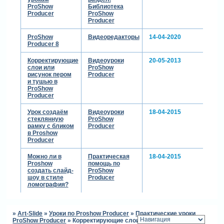
ProShow
Библиотека
Producer
ProShow
Producer
ProShow
Видеоредакторы
14-04-2020
Producer 8
Корректирующие
Видеоуроки
20-05-2013
слои или
ProShow
рисунок пером
Producer
и тушью в
ProShow
Producer
Урок создаём
Видеоуроки
18-04-2015
стеклянную
ProShow
рамку с бликом
Producer
в Proshow
Producer
Можно ли в
Практическая
18-04-2015
Proshow
помощь по
cоздать слайд-
ProShow
шоу в стиле
Producer
ломография?
»
Art-Slide
»
Уроки по Proshow Producer
»
Практические уроки
ProShow Producer
»
Корректирующие слои в ProShow Producer