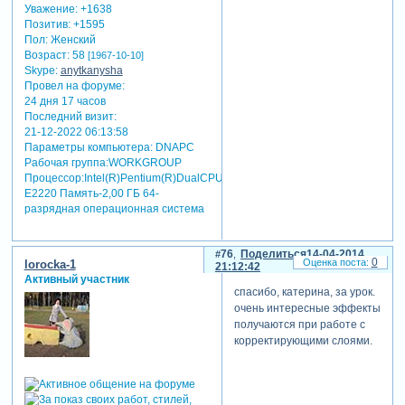
Уважение:
+1638
Позитив:
+1595
Пол:
Женский
Возраст:
58
[1967-10-10]
Skype:
anytkanysha
Провел на форуме:
24 дня 17 часов
Последний визит:
21-12-2022 06:13:58
Параметры компьютера:
DNAPC
Рабочая группа:WORKGROUP
Процессор:Intel(R)Pentium(R)DualCPU
E2220 Память-2,00 ГБ 64-
разрядная операционная система
76
Поделиться
14-04-2014
0
lorocka-1
21:12:42
Активный участник
спасибо, катерина, за урок.
очень интересные эффекты
получаются при работе с
корректирующими слоями.