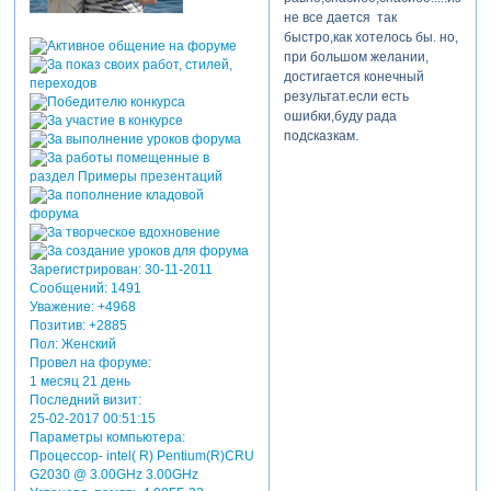
не все дается так
быстро,как хотелось бы. но,
при большом желании,
достигается конечный
результат.если есть
ошибки,буду рада
подсказкам.
Зарегистрирован
: 30-11-2011
Сообщений:
1491
Уважение:
+4968
Позитив:
+2885
Пол:
Женский
Провел на форуме:
1 месяц 21 день
Последний визит:
25-02-2017 00:51:15
Параметры компьютера:
Процессор- intel( R) Pentium(R)CRU
G2030 @ 3.00GHz 3.00GHz