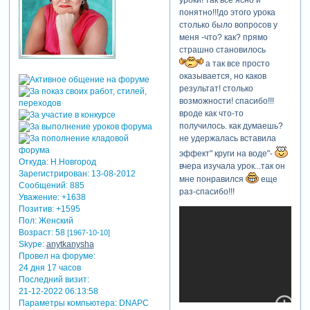
понятно!!!до этого урока
столько было вопросов у
меня -что? как? прямо
страшно становилось
а так все просто
оказывается, но каков
результат! столько
возможности! спасибо!!!
вроде как что-то
получилось. как думаешь?
не удержалась вставила
эффект" круги на воде"-
Откуда:
Н.Новгород
вчера изучала урок...так он
Зарегистрирован
: 13-08-2012
мне понравился
еще
Сообщений:
885
раз-спасибо!!!
Уважение:
+1638
Позитив:
+1595
Пол:
Женский
Возраст:
58
[1967-10-10]
Skype:
anytkanysha
Провел на форуме:
24 дня 17 часов
Последний визит:
21-12-2022 06:13:58
Параметры компьютера:
DNAPC