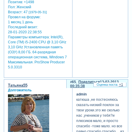
Позитив:
+1498
Пол:
Женский
Возраст:
47
[1979-05-31]
Провел на форуме:
1 месяц 1 день
Последний визит:
28-01-2020 22:38:55
Параметры компьютера:
Intel(R),
Core (TM) i5-2400 CPU @ 3,10 GHz
3,10 GHz Установленная память
(ОЗУ) 8,00 ГБ. 64-разрядная
операционная система, Windows 7
Максимальная. ProShow Producer
5.0.3310
65
Поделиться
13-02-2013
+1
Татьяна55
00:35:38
Долгожитель
admin
катюша ,не постесняюсь
сказать-низкий поклон за
твои уроки.это же сколько
нас ,учеников у тебя?и
плюсиков мало, и просто
спасибо -тоже мало. но все
равно,спасибо,спасибо.....изуча