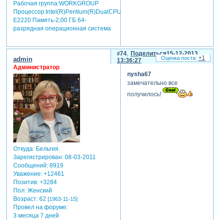
Рабочая группа:WORKGROUP
Процессор:Intel(R)Pentium(R)DualCPU
E2220 Память-2,00 ГБ 64-
разрядная операционная система
74
Поделиться
15-12-2013
+1
admin
13:36:27
Администратор
nysha67
отредактировано nysha67
замечательно все
(15-12-2013 08:49:38)
получилось!
Откуда:
Бельгия.
Зарегистрирован
: 08-03-2011
Сообщений:
8919
Уважение:
+12461
Позитив:
+3284
Пол:
Женский
Возраст:
62
[1963-11-15]
Провел на форуме:
3 месяца 7 дней