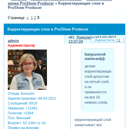
уроки ProShow Producer
»
Корректирующие слои в
ProShow Producer
Страница:
«
1
2
3
Корректирующие слои в ProShow Producer
61
Поделиться
12-02-2013
+1
admin
13:37:24
Администратор
barguzenok
написал(а):
делаю
корректирующий
слой допустим
на пятый слой,
а он
применяется
Откуда:
Бельгия.
на все 10
Зарегистрирован
: 08-03-2011
нижних слоёв.
Сообщений:
8919
Уважение:
+12461
Позитив:
+3284
Пол:
Женский
корректирующий слой
Возраст:
62
[1963-11-15]
захватывает все
Провел на форуме: