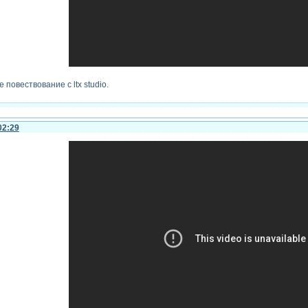
повествование с ltx studio.
02:29
го текста -
Зарегистрируйтесь, чтобы увидеть ссылки
или
зарегистрируйтесь
.