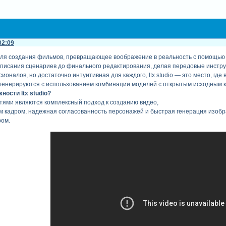
02:09
ля создания фильмов, превращающее воображение в реальность с помощью 
аписания сценариев до финального редактирования, делая передовые инстру
оналов, но достаточно интуитивная для каждого, ltx studio — это место, гд
 генерируются с использованием комбинации моделей с открытым исходным к
ости ltx studio?
ями являются комплексный подход к созданию видео,
м кадром, надежная согласованность персонажей и быстрая генерация изобр
ром.