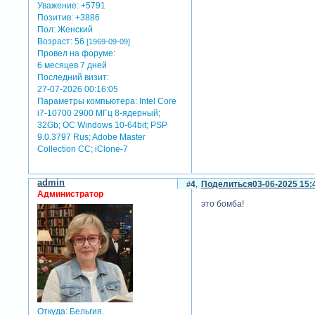
Уважение:
+5791
Позитив:
+3886
Пол:
Женский
Возраст:
56
[1969-09-09]
Провел на форуме:
6 месяцев 7 дней
Последний визит:
27-07-2026 00:16:05
Параметры компьютера:
Intel Core
i7-10700 2900 МГц 8-ядерный;
32Gb; ОС Windows 10-64bit; PSP
9.0.3797 Rus; Adobe Master
Collection СС; iClone-7
admin
4
Поделиться
03-06-2025 15:
Администратор
это бомба!
Откуда:
Бельгия.