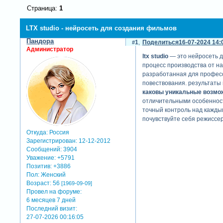
Страница:
1
LTX studio - нейросеть для создания фильмов
Пандора
1
Поделиться
16-07-2024 14:
Администратор
ltx studio
— это нейросеть д
процесс производства от н
разработанная для професси
повествования. результаты
каковы уникальные возможн
отличительными особенност
точный контроль над кажды
почувствуйте себя режиссе
Откуда:
Россия
Зарегистрирован
: 12-12-2012
Сообщений:
3904
Уважение:
+5791
Позитив:
+3886
Пол:
Женский
Возраст:
56
[1969-09-09]
Провел на форуме:
6 месяцев 7 дней
Последний визит:
27-07-2026 00:16:05