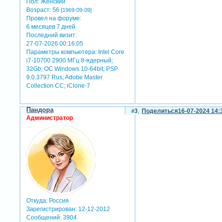
Пол:
Женский
Возраст:
56
[1969-09-09]
Провел на форуме:
6 месяцев 7 дней
Последний визит:
27-07-2026 00:16:05
Параметры компьютера:
Intel Core
i7-10700 2900 МГц 8-ядерный;
32Gb; ОС Windows 10-64bit; PSP
9.0.3797 Rus; Adobe Master
Collection СС; iClone-7
Пандора
3
Поделиться
16-07-2024 14:
Администратор
Откуда:
Россия
Зарегистрирован
: 12-12-2012
Сообщений:
3904