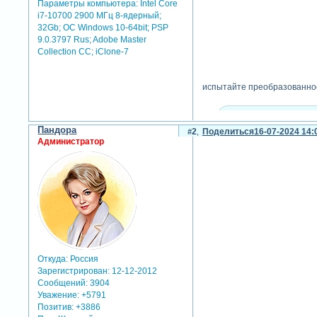
Параметры компьютера:
Intel Core
i7-10700 2900 МГц 8-ядерный;
32Gb; ОС Windows 10-64bit; PSP
9.0.3797 Rus; Adobe Master
Collection СС; iClone-7
испытайте преобразованное 
скрытый текст:
Пандора
2
Поделиться
16-07-2024 14:
для просмотра скрыто
Администратор
Откуда:
Россия
Зарегистрирован
: 12-12-2012
Сообщений:
3904
Уважение:
+5791
Позитив:
+3886