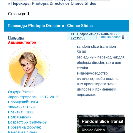
»
Переходы Photopia Director от Choice Slides
Страница:
1
Переходы Photopia Director от Choice Slides
1
Поделиться
24-08-2022
0
Пандора
12:35:53
Администратор
random slice transition
$0.00
это единый переход как для
photopia director, так и для
creator.
видеоруководство
включено, чтобы помочь
вам ориентироваться в
импорте и применении
Откуда:
Россия
переходов.
Зарегистрирован
: 12-12-2012
Сообщений:
3904
Уважение:
+5791
Позитив:
+3886
Пол:
Женский
Возраст:
56
[1969-09-09]
Провел на форуме:
6 месяцев 7 дней