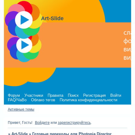
Art-Slide
Форум
Участники
Правила
Поиск
Регистрация
Войти
FAQ/ЧаВо
Облако тегов
Политика конфиденциальности
Активные темы
Привет, Гость!
Войдите
или
зарегистрируйтесь
.
»
Art-Slide
»
Готовые переходы для Photopia Director