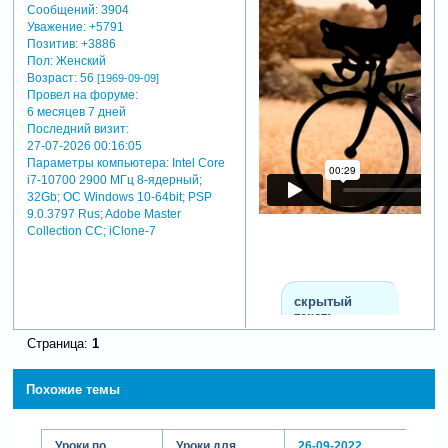
Сообщений:
3904
Уважение:
+5791
Позитив:
+3886
теги: переход photopia
Пол:
Женский
director
Возраст:
56
[1969-09-09]
Провел на форуме:
6 месяцев 7 дней
Последний визит:
27-07-2026 00:16:05
Параметры компьютера:
Intel Core
i7-10700 2900 МГц 8-ядерный;
32Gb; ОС Windows 10-64bit; PSP
9.0.3797 Rus; Adobe Master
Collection СС; iClone-7
скрытый
текст:
Страница:
1
для просмотра
скрытого текста
-
Похожие темы
Зарегистрируйтесь,
чтобы увидеть
ссылки
или
Уроки по
Уроки для
26-09-2022