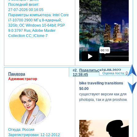
Последний визит:
27-07-2026 00:16:05
Параметры компьютера:
Intel Core
i7-10700 2900 МГц 8-ядерный;
32Gb; ОС Windows 10-64bit; PSP
9.0.3797 Rus; Adobe Master
Collection СС; iClone-7
2
Поделиться
24-08-2022
0
Пандора
12:38:45
Администратор
bike travelling transitions
$0.00
скрытый
существуют версии как для
текст:
photopia, так и для proshow.
для просмотра
скрытого текста
-
Зарегистрируйтесь,
чтобы увидеть
Откуда:
Россия
ссылки
или
Зарегистрирован
: 12-12-2012
зарегистрируйтесь
.