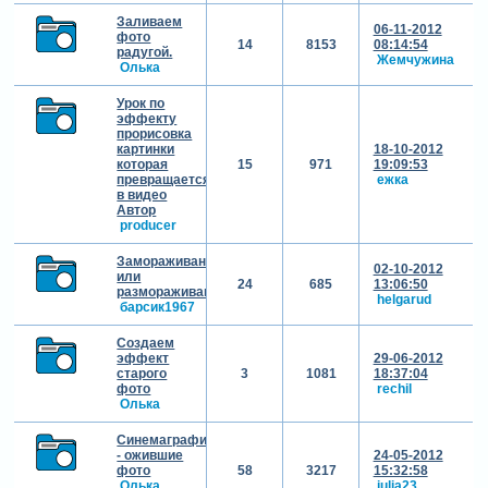
Заливаем
06-11-2012
фото
14
8153
08:14:54
радугой.
Жемчужина
Олька
Урок по
эффекту
прорисовка
картинки
18-10-2012
которая
15
971
19:09:53
превращается
ежка
в видео
Автор
producer
Замораживание
02-10-2012
или
24
685
13:06:50
размораживание)))))
helgarud
барсик1967
Создаем
эффект
29-06-2012
старого
3
1081
18:37:04
фото
rechil
Олька
Синемаграфия
- ожившие
24-05-2012
фото
58
3217
15:32:58
Олька
julia23