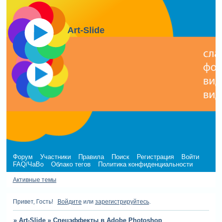
Art-Slide
Форум
Участники
Правила
Поиск
Регистрация
Войти
FAQ/ЧаВо
Облако тегов
Политика конфиденциальности
Активные темы
Привет, Гость!
Войдите
или
зарегистрируйтесь
.
»
Art-Slide
»
Спецэффекты в Adobe Photoshop