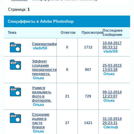
Страница:
1
Спецэффекты в Adobe Photoshop
Последнее
Тема
Ответов
Просмотров
сообщение
10-04-2017
Синемаграфия
0
1712
00:33:12
vladvl56
vladvl56
Эффект
создания
25-03-2015
прозрачности
9
907
13:03:28
предмета.
Олька
Олька
Учимся
разрывать
09-12-2014
фото в
21
729
12:23:07
фотошопе.
Олька
Олька
Создание
дырки в
31-10-2014
листе
27
1421
20:23:31
бумаги
Свельф
Олька