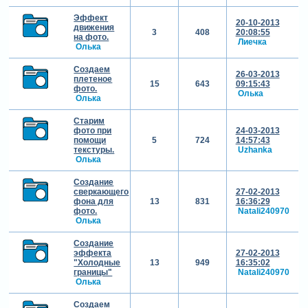
Эффект
20-10-2013
движения
3
408
20:08:55
на фото.
Лиечка
Олька
Создаем
26-03-2013
плетеное
15
643
09:15:43
фото.
Олька
Олька
Старим
фото при
24-03-2013
помощи
5
724
14:57:43
текстуры.
Uzhanka
Олька
Создание
сверкающего
27-02-2013
фона для
13
831
16:36:29
фото.
Natali240970
Олька
Создание
эффекта
27-02-2013
"Холодные
13
949
16:35:02
границы"
Natali240970
Олька
Создаем