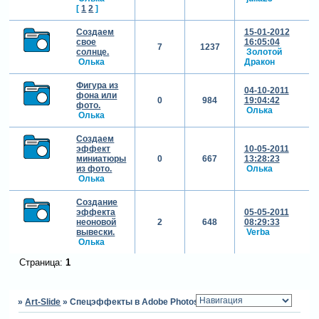
[
1
2
]
Создаем
15-01-2012
свое
16:05:04
7
1237
солнце.
Золотой
Олька
Дракон
Фигура из
04-10-2011
фона или
0
984
19:04:42
фото.
Олька
Олька
Создаем
эффект
10-05-2011
миниатюры
0
667
13:28:23
из фото.
Олька
Олька
Создание
эффекта
05-05-2011
неоновой
2
648
08:29:33
вывески.
Verba
Олька
Страница:
1
»
Art-Slide
»
Спецэффекты в Adobe Photoshop