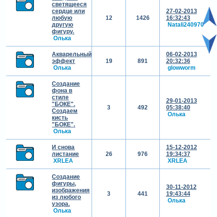
светящееся
сердце или
27-02-2013
любую
12
1426
16:32:43
другую
Natali240970
фигуру.
Олька
Акварельный
06-02-2013
эффект
19
891
20:32:36
Олька
glowworm
Создание
фона в
стиле
29-01-2013
"БОКЕ".
3
492
05:38:40
Создаем
Олька
кисть
"БОКЕ".
Олька
И снова
15-12-2012
листание
26
976
19:34:37
XRLEA
XRLEA
Создание
фигуры,
30-11-2012
изображения
3
441
19:43:44
из любого
Олька
узора.
Олька