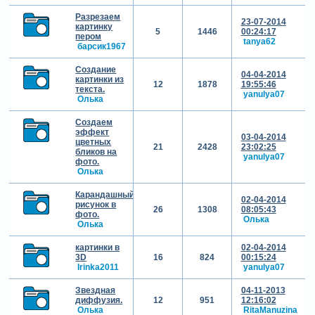
Разрезаем
23-07-2014
картинку
5
1446
00:24:17
пером
tanya62
барсик1967
Создание
04-04-2014
картинки из
12
1878
19:55:46
текста.
yanulya07
Олька
Создаем
эффект
03-04-2014
цветных
21
2428
23:02:25
бликов на
yanulya07
фото.
Олька
Карандашный
02-04-2014
рисунок в
26
1308
08:05:43
фото.
Олька
Олька
картинки в
02-04-2014
3D
16
824
00:15:24
Irinka2011
yanulya07
Звездная
04-11-2013
диффузия.
12
951
12:16:02
Олька
RitaManuzina