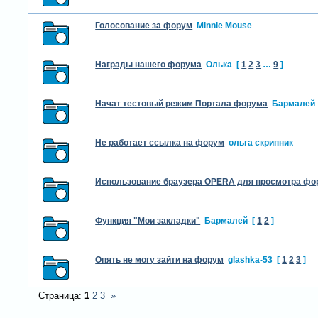
Голосование за форум
Minnie Mouse
Награды нашего форума
Олька
[
1
2
3
…
9
]
Начат тестовый режим Портала форума
Бармалей
Не работает ссылка на форум
ольга скрипник
Использование браузера OPERA для просмотра фо
Функция "Мои закладки"
Бармалей
[
1
2
]
Опять не могу зайти на форум
glashka-53
[
1
2
3
]
Страница:
1
2
3
»