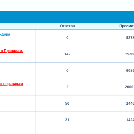
Ответов
Просмо
ндора
0
927
 к Правилам.
142
1526
0
608
я к правилам
2
2000
50
244
21
142