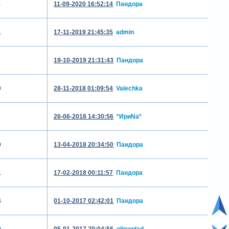
4
11-09-2020 16:52:14
Пандора
1
17-11-2019 21:45:35
admin
19-10-2019 21:31:43
Пандора
9
28-11-2018 01:09:54
Valechka
26-06-2018 14:30:56
*ИриNа*
0
13-04-2018 20:34:50
Пандора
1
17-02-2018 00:11:57
Пандора
4
01-10-2017 02:42:01
Пандора
0
05-01-2017 20:04:56
oligawlad