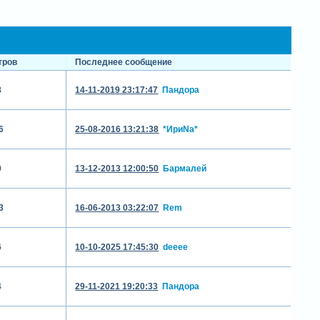
тров
Последнее сообщение
8
14-11-2019 23:17:47
Пандора
6
25-08-2016 13:21:38
*ИриNа*
9
13-12-2013 12:00:50
Бармалей
3
16-06-2013 03:22:07
Rem
6
10-10-2025 17:45:30
deeee
4
29-11-2021 19:20:33
Пандора