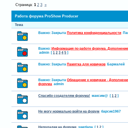
Страница:
1
2
3
»
Работа форума ProShow Producer
Тема
Важно:
Закрыта
Политика конфиденциальности
Па
Важно:
Информация по работе форума. Дополнение
admin
[
1
2
3
4
5
]
Важно:
Закрыта
Памятка для новичков
Бармалей
Важно:
Закрыта
Обращение к новичкам - Дополнени
форума
admin
Спасибо создателям форума!
максим@
[
1
2
]
Не могу нормально войти на форум
барсик1967
Неполадки на форуме
swetlana
[
1
2
]