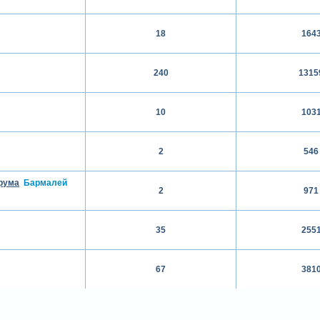
18
164
240
1315
10
103
2
546
рума
Бармалей
2
971
35
255
67
381