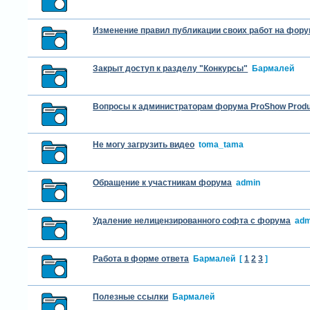
Изменение правил публикации своих работ на фор
Закрыт доступ к разделу "Конкурсы"
Бармалей
Вопросы к администраторам форума ProShow Prod
Не могу загрузить видео
toma_tama
Обращение к участникам форума
admin
Удаление нелицензированного софта с форума
adm
Работа в форме ответа
Бармалей
[
1
2
3
]
Полезные ссылки
Бармалей