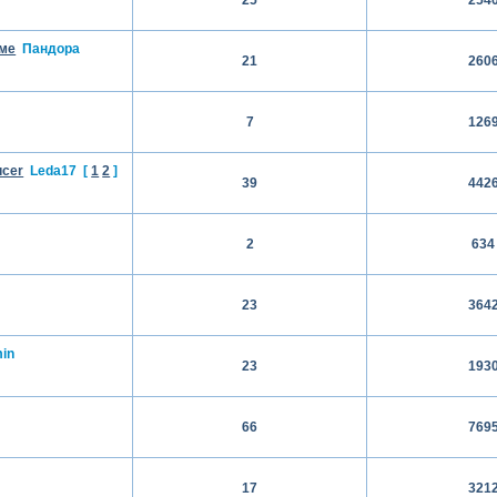
уме
Пандора
21
260
7
126
ucer
Leda17
[
1
2
]
39
442
2
634
23
364
in
23
193
66
769
17
321