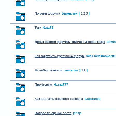
Логотип форума
Бармалей
[
1
2
3
]
Теги
Nata72
Девиз нашего форума. Притча о Зернах кофе
admin
Как загрузить футажи на форум
miss.muslimova201
Мольба о помощи
izumenka
[
1
2
]
Про форум
Натка777
Как сделать скриншот с экрана
Бармалей
Вопрос по оценке поста
jansp