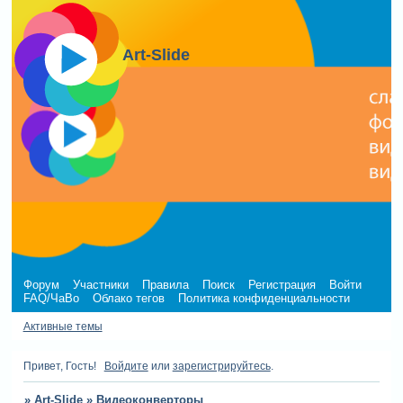
Art-Slide
Форум
Участники
Правила
Поиск
Регистрация
Войти
FAQ/ЧаВо
Облако тегов
Политика конфиденциальности
Активные темы
Привет, Гость!
Войдите
или
зарегистрируйтесь
.
»
Art-Slide
»
Видеоконверторы