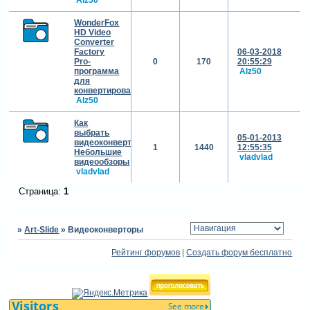
WonderFox
HD Video
Converter
Factory
06-03-2018
Pro-
0
170
20:55:29
программа
Alz50
для
конвертирования
Alz50
Как
выбрать
05-01-2013
видеоконвертор?
1
1440
12:55:35
Небольшие
vladvlad
видеообзоры
vladvlad
Страница:
1
»
Art-Slide
»
Видеоконверторы
Рейтинг форумов
|
Создать форум бесплатно