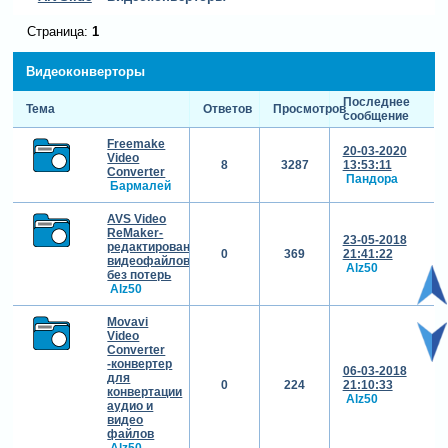
Страница:
1
Видеоконверторы
Последнее
Тема
Ответов
Просмотров
сообщение
Freemake
20-03-2020
Video
8
3287
13:53:11
Converter
Пандора
Бармалей
AVS Video
ReMaker-
23-05-2018
редактирования
0
369
21:41:22
видеофайлов
Alz50
без потерь
Alz50
Movavi
Video
Converter
-конвертер
06-03-2018
для
0
224
21:10:33
конвертации
Alz50
аудио и
видео
файлов
Alz50