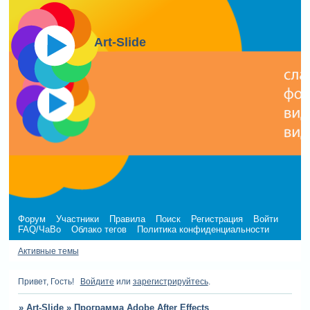
Art-Slide
Форум
Участники
Правила
Поиск
Регистрация
Войти
FAQ/ЧаВо
Облако тегов
Политика конфиденциальности
Активные темы
Привет, Гость!
Войдите
или
зарегистрируйтесь
.
»
Art-Slide
»
Программа Adobe After Effects