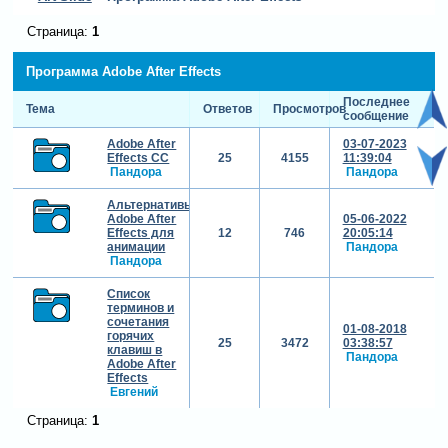
Страница:
1
Программа Adobe After Effects
Последнее
Тема
Ответов
Просмотров
сообщение
Adobe After
03-07-2023
Effects СС
25
4155
11:39:04
Пандора
Пандора
Альтернативы
Adobe After
05-06-2022
Effects для
12
746
20:05:14
анимации
Пандора
Пандора
Список
терминов и
сочетания
01-08-2018
горячих
25
3472
03:38:57
клавиш в
Пандора
Adobe After
Effects
Евгений
Страница:
1