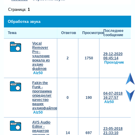
Страница:
1
Обработка звука
Последнее
Тема
Ответов
Просмотров
сообщение
Vocal
Remover
Pro -
29-12-2020
удаление
2
1750
06:45:14
вокала из
Проходчик
аудио
файлов
Alz50
Fakin the
Funk -
программа
04-07-2018
определит
0
190
16:27:57
качество
Alz50
ваших
аудиофайлов
Alz50
AVS Audio
Editor -
23-05-2018
редактор
14
697
21:33:10
звуковых