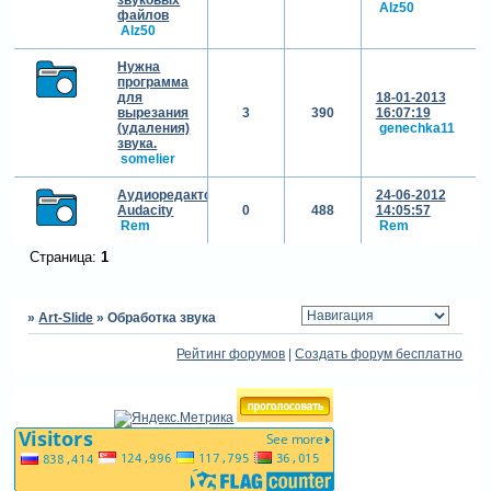
Alz50
файлов
Alz50
Нужна
программа
для
18-01-2013
вырезания
3
390
16:07:19
(удаления)
genechka11
звука.
somelier
Аудиоредактор
24-06-2012
Audacity
0
488
14:05:57
Rem
Rem
Страница:
1
»
Art-Slide
»
Обработка звука
Рейтинг форумов
|
Создать форум бесплатно