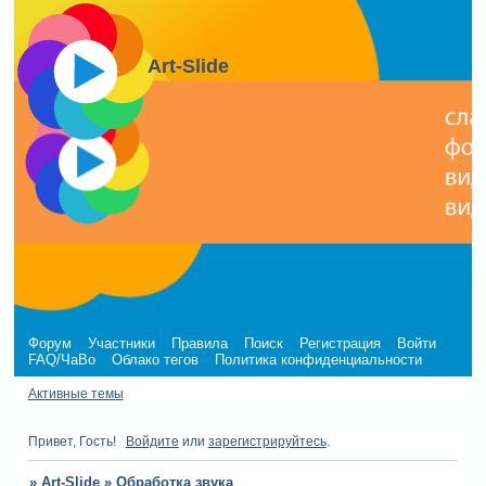
Art-Slide
Форум
Участники
Правила
Поиск
Регистрация
Войти
FAQ/ЧаВо
Облако тегов
Политика конфиденциальности
Активные темы
Привет, Гость!
Войдите
или
зарегистрируйтесь
.
»
Art-Slide
»
Обработка звука