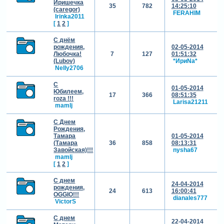
Иришечка
35
782
14:25:10
(caregor)
FERAHIM
Irinka2011
[
1
2
]
С днём
рождения,
02-05-2014
Любочка!
7
127
01:51:32
(Lubov)
*ИриNа*
Nelly2706
С
01-05-2014
Юбилеем,
17
366
08:51:35
roza !!!
Larisa21211
mamlj
С Днем
Рождения,
Тамара
01-05-2014
(Тамара
36
858
08:13:31
Завойская)!!!
nysha67
mamlj
[
1
2
]
С днем
24-04-2014
рождения,
24
613
16:00:41
OGGIO!!!
dianales777
VictorS
С днем
22-04-2014