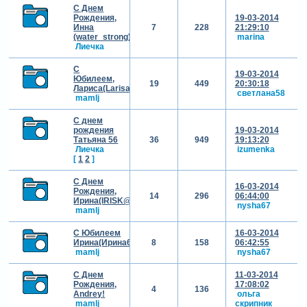
С Днем
Рождения,
19-03-2014
Инна
7
228
21:29:10
(water_strong)!!!
marina
Лиечка
С
19-03-2014
Юбилеем,
19
449
20:30:18
Лариса(Larisa)!!!!
светлана58
mamlj
С днем
рождения
19-03-2014
Татьяна 56
36
949
19:13:20
Лиечка
izumenka
[
1
2
]
С Днем
16-03-2014
Рождения,
14
296
06:44:00
Ирина(IRISK@)!!!
nysha67
mamlj
С Юбилеем
16-03-2014
Ирина(Ирина69)!!!
8
158
06:42:55
mamlj
nysha67
С Днем
11-03-2014
Рождения,
17:08:02
4
136
Andrey!
ольга
mamlj
скрипник