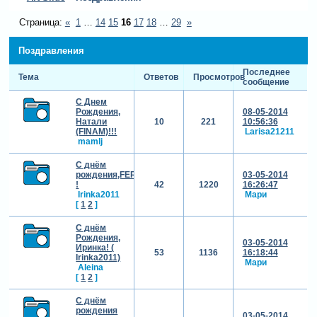
Страница:
«
1
…
14
15
16
17
18
…
29
»
Поздравления
Последнее
Тема
Ответов
Просмотров
сообщение
С Днем
Рождения,
08-05-2014
Натали
10
221
10:56:36
(FINAM)!!!
Larisa21211
mamlj
С днём
рождения,FERAHIM
03-05-2014
!
42
1220
16:26:47
Irinka2011
Мари
[
1
2
]
С днём
Рождения,
03-05-2014
Иринка! (
53
1136
16:18:44
Irinka2011)
Мари
Aleina
[
1
2
]
С днём
рождения
03-05-2014