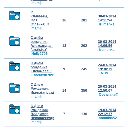
mamlj
С
Юбилеем,
30-03-2014
Оля
16
281
14:11:54
(Олечка)!!!
izumenka
mamlj
С днём
рождения,
30-03-2014
Александра!
13
202
14:06:56
(arcticfox)
izumenka
Nelly2706
С днем
24-03-2014
рождения,
9
245
19:30:39
Елена-777!!!
TATIN
Евгения870914
С Днем
20-03-2014
Рождения,
14
350
12:50:07
Ирина(ariyawide)!!!
СветланаФ
mamlj
С Днем
Рождения,
19-03-2014
Владимир
7
136
22:12:37
Николаевич(malsur12)!!!
antonina52
mamlj