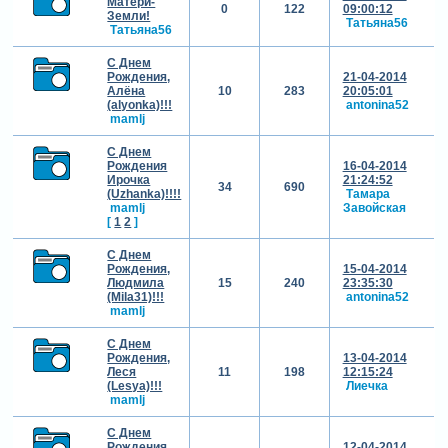
Матери-
0
122
09:00:12
Земли!
Татьяна56
Татьяна56
С Днем
Рождения,
21-04-2014
Алёна
10
283
20:05:01
(alyonka)!!!
antonina52
mamlj
С Днем
Рождения
16-04-2014
Ирочка
21:24:52
34
690
(Uzhanka)!!!!
Тамара
mamlj
Завойская
[
1
2
]
С Днем
Рождения,
15-04-2014
Людмила
15
240
23:35:30
(Mila31)!!!
antonina52
mamlj
С Днем
Рождения,
13-04-2014
Леся
11
198
12:15:24
(Lesya)!!!
Лиечка
mamlj
С Днем
Рождения,
12-04-2014