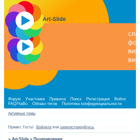
Art-Slide
Форум
Участники
Правила
Поиск
Регистрация
Войти
FAQ/ЧаВо
Облако тегов
Политика конфиденциальности
Активные темы
Привет, Гость!
Войдите
или
зарегистрируйтесь
.
»
Art-Slide
»
Поздравления