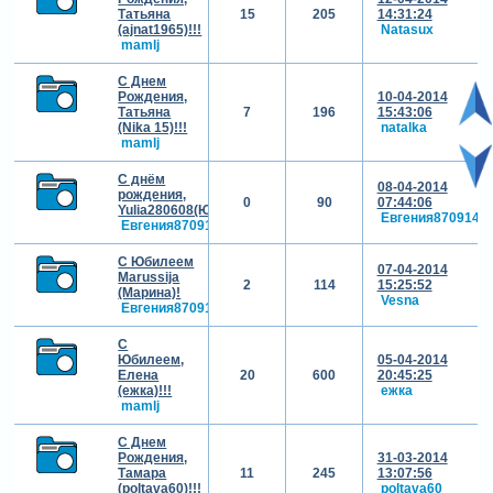
Татьяна
15
205
14:31:24
(ajnat1965)!!!
Natasux
mamlj
С Днем
Рождения,
10-04-2014
Татьяна
7
196
15:43:06
(Nika 15)!!!
natalka
mamlj
С днём
08-04-2014
рождения,
0
90
07:44:06
Yulia280608(Юлия)!!!
Евгения870914
Евгения870914
С Юбилеем
07-04-2014
Marussija
2
114
15:25:52
(Марина)!
Vesna
Евгения870914
С
Юбилеем,
05-04-2014
Елена
20
600
20:45:25
(ежка)!!!
ежка
mamlj
С Днем
Рождения,
31-03-2014
Тамара
11
245
13:07:56
(poltava60)!!!
poltava60