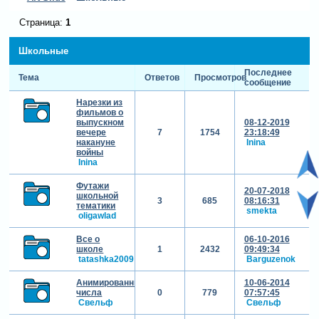
Страница:
1
Школьные
Последнее
Тема
Ответов
Просмотров
сообщение
Нарезки из
фильмов о
выпускном
08-12-2019
вечере
7
1754
23:18:49
накануне
Inina
войны
Inina
Футажи
20-07-2018
школьной
3
685
08:16:31
тематики
smekta
oligawlad
Все о
06-10-2016
школе
1
2432
09:49:34
tatashka2009
Barguzenok
Анимированные
10-06-2014
числа
0
779
07:57:45
Свельф
Свельф