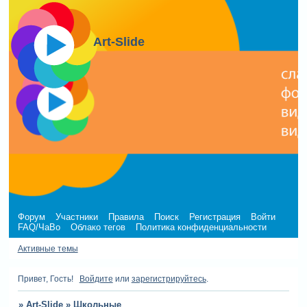
Art-Slide
Форум
Участники
Правила
Поиск
Регистрация
Войти
FAQ/ЧаВо
Облако тегов
Политика конфиденциальности
Активные темы
Привет, Гость!
Войдите
или
зарегистрируйтесь
.
»
Art-Slide
»
Школьные