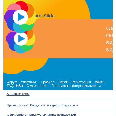
Art-Slide
Форум
Участники
Правила
Поиск
Регистрация
Войти
FAQ/ЧаВо
Облако тегов
Политика конфиденциальности
Активные темы
Привет, Гость!
Войдите
или
зарегистрируйтесь
.
»
Art-Slide
»
Новости из мира нейросетей