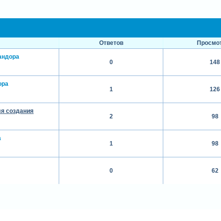
Ответов
Просмо
андора
0
148
ора
1
126
для создания
2
98
а
1
98
0
62