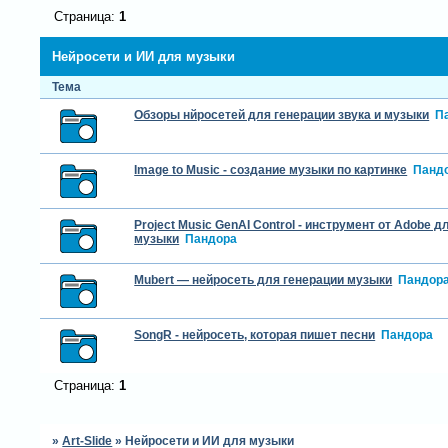
Страница:
1
Нейросети и ИИ для музыки
Тема
Обзоры нйросетей для генерации звука и музыки
П
Image to Music - создание музыки по картинке
Панд
Project Music GenAI Control - инструмент от Adobe 
музыки
Пандора
Mubert — нейросеть для генерации музыки
Пандор
SongR - нейросеть, которая пишет песни
Пандора
Страница:
1
»
Art-Slide
»
Нейросети и ИИ для музыки