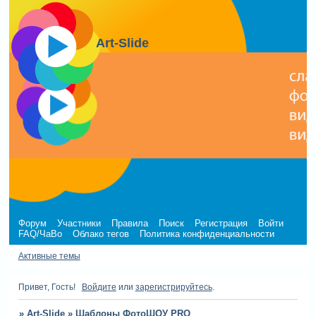
Art-Slide
Форум
Участники
Правила
Поиск
Регистрация
Войти
FAQ/ЧаВо
Облако тегов
Политика конфиденциальности
Активные темы
Привет, Гость!
Войдите
или
зарегистрируйтесь
.
»
Art-Slide
»
Шаблоны ФотоШОУ PRO