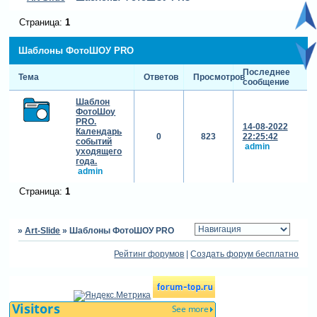
Страница:
1
Шаблоны ФотоШОУ PRO
Последнее
Тема
Ответов
Просмотров
сообщение
Шаблон
ФотоШоу
PRO.
14-08-2022
Календарь
0
823
22:25:42
событий
admin
уходящего
года.
admin
Страница:
1
»
Art-Slide
»
Шаблоны ФотоШОУ PRO
Рейтинг форумов
|
Создать форум бесплатно