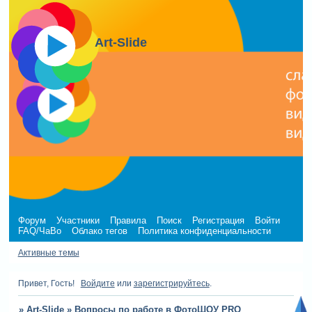
Art-Slide
Форум
Участники
Правила
Поиск
Регистрация
Войти
FAQ/ЧаВо
Облако тегов
Политика конфиденциальности
Активные темы
Привет, Гость!
Войдите
или
зарегистрируйтесь
.
»
Art-Slide
»
Вопросы по работе в ФотоШОУ PRO