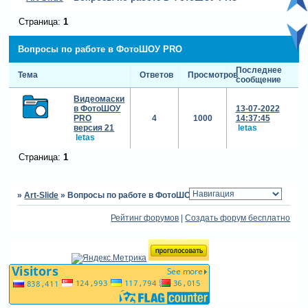
Страница:
1
Вопросы по работе в ФотоШОУ PRO
Последнее
Тема
Ответов
Просмотров
сообщение
Видеомаски
в ФотоШОУ
13-07-2022
PRO
4
1000
14:37:45
версия 21
letas
letas
Страница:
1
»
Art-Slide
»
Вопросы по работе в ФотоШОУ PRO
Рейтинг форумов
|
Создать форум бесплатно