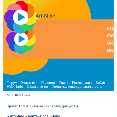
Art-Slide
Форум
Участники
Правила
Поиск
Регистрация
Войти
FAQ/ЧаВо
Облако тегов
Политика конфиденциальности
Активные темы
Привет, Гость!
Войдите
или
зарегистрируйтесь
.
»
Art-Slide
»
Контент для iClone