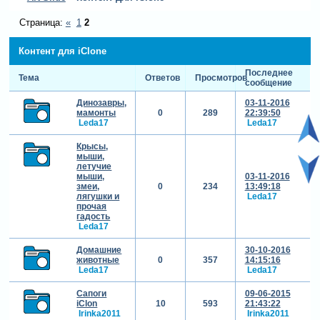
Страница:
«
1
2
Контент для iClone
Последнее
Тема
Ответов
Просмотров
сообщение
Динозавры,
03-11-2016
мамонты
0
289
22:39:50
Leda17
Leda17
Крысы,
мыши,
летучие
мыши,
03-11-2016
змеи,
0
234
13:49:18
лягушки и
Leda17
прочая
гадость
Leda17
Домашние
30-10-2016
животные
0
357
14:15:16
Leda17
Leda17
Сапоги
09-06-2015
iClon
10
593
21:43:22
Irinka2011
Irinka2011